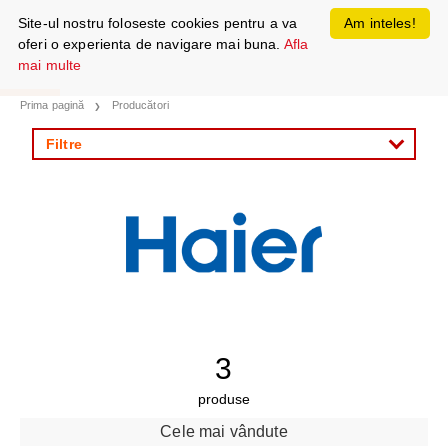
Site-ul nostru foloseste cookies pentru a va
Am inteles!
oferi o experienta de navigare mai buna.
Afla
mai multe
Prima pagină
Producători
Filtre
3
produse
Cele mai vândute