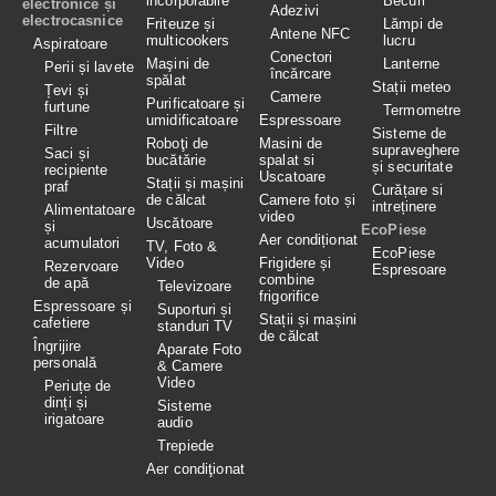
incorporabile
Becuri
electronice și
Adezivi
electrocasnice
Friteuze și
Lămpi de
Antene NFC
multicookers
lucru
Aspiratoare
Conectori
Maşini de
Lanterne
Perii și lavete
încărcare
spălat
Stații meteo
Țevi și
Camere
Purificatoare și
furtune
Termometre
umidificatoare
Espressoare
Filtre
Sisteme de
Roboţi de
Masini de
supraveghere
Saci și
bucătărie
spalat si
și securitate
recipiente
Uscatoare
Stații și mașini
praf
Curățare si
de călcat
Camere foto și
intreținere
Alimentatoare
video
Uscătoare
și
EcoPiese
Aer condiționat
acumulatori
TV, Foto &
EcoPiese
Video
Frigidere și
Rezervoare
Espresoare
combine
de apă
Televizoare
frigorifice
Espressoare și
Suporturi și
Stații și mașini
cafetiere
standuri TV
de călcat
Îngrijire
Aparate Foto
personală
& Camere
Video
Periuțe de
dinți și
Sisteme
irigatoare
audio
Trepiede
Aer condiţionat