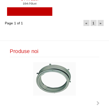
154.70Lei
Page 1 of 1
«
1
»
Produse noi