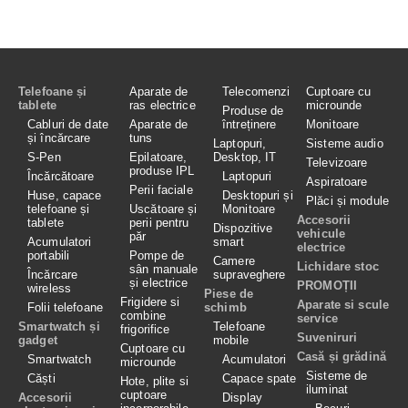
Telefoane și
Aparate de
Telecomenzi
Cuptoare cu
tablete
ras electrice
microunde
Produse de
Cabluri de date
Aparate de
întreținere
Monitoare
și încărcare
tuns
Laptopuri,
Sisteme audio
S-Pen
Epilatoare,
Desktop, IT
Televizoare
produse IPL
Încărcătoare
Laptopuri
Aspiratoare
Perii faciale
Huse, capace
Desktopuri și
Plăci și module
telefoane și
Uscătoare și
Monitoare
Accesorii
tablete
perii pentru
Dispozitive
vehicule
păr
Acumulatori
smart
electrice
portabili
Pompe de
Camere
Lichidare stoc
sân manuale
Încărcare
supraveghere
și electrice
PROMOȚII
wireless
Piese de
Frigidere si
Aparate si scule
Folii telefoane
schimb
combine
service
Smartwatch și
Telefoane
frigorifice
Suveniruri
gadget
mobile
Cuptoare cu
Casă și grădină
Smartwatch
Acumulatori
microunde
Sisteme de
Căști
Capace spate
Hote, plite si
iluminat
cuptoare
Accesorii
Display