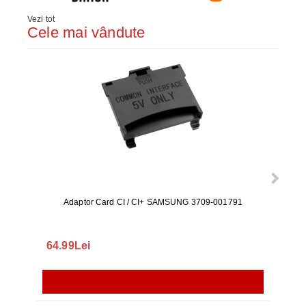
Vezi tot
Cele mai vândute
Adaptor Card CI / CI+ SAMSUNG 3709-001791
Rezerv
S9+, 
GALAX
64.99Lei
56.