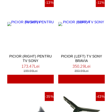
-13%
-11%
PICIOR (RIGHT) PENTRU
PICIOR (LEFT) TV SONY
TV SONY
BRAVIA
173.47Lei
350.29Lei
199.99Lei
393.99Lei
-35%
-43%