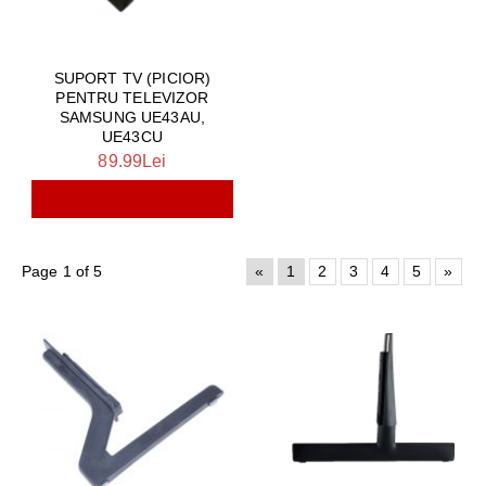
SUPORT TV (PICIOR)
PENTRU TELEVIZOR
SAMSUNG UE43AU,
UE43CU
89.99Lei
Page 1 of 5
«
1
2
3
4
5
»