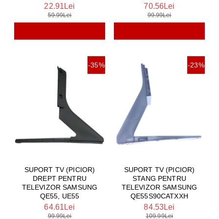
22.91Lei
70.56Lei
59.99Lei
99.99Lei
-35%
-23%
SUPORT TV (PICIOR)
SUPORT TV (PICIOR)
DREPT PENTRU
STANG PENTRU
TELEVIZOR SAMSUNG
TELEVIZOR SAMSUNG
QE55, UE55
QE55S90CATXXH
64.61Lei
84.53Lei
99.99Lei
109.99Lei