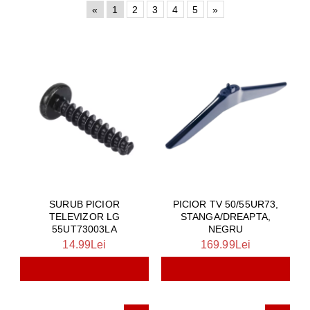
«
1
2
3
4
5
»
SURUB PICIOR
PICIOR TV 50/55UR73,
TELEVIZOR LG
STANGA/DREAPTA,
55UT73003LA
NEGRU
14.99Lei
169.99Lei