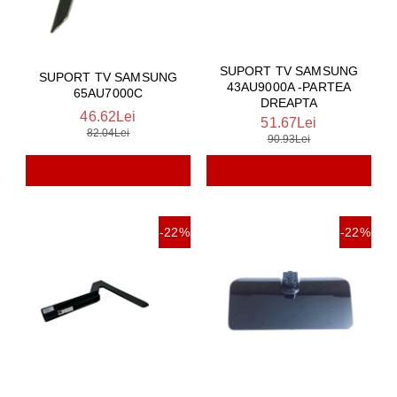
SUPORT TV SAMSUNG
SUPORT TV SAMSUNG
43AU9000A -PARTEA
65AU7000C
DREAPTA
46.62Lei
51.67Lei
82.04Lei
90.93Lei
-22%
-22%