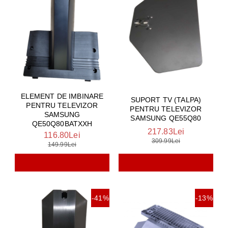
ELEMENT DE IMBINARE
SUPORT TV (TALPA)
PENTRU TELEVIZOR
PENTRU TELEVIZOR
SAMSUNG
SAMSUNG QE55Q80
QE50Q80BATXXH
217.83Lei
116.80Lei
309.99Lei
149.99Lei
-41%
-13%