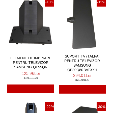
-10%
-11%
SUPORT TV (TALPA)
ELEMENT DE IMBINARE
PENTRU TELEVIZOR
PENTRU TELEVIZOR
SAMSUNG
SAMSUNG QE55QN
QE50Q80BATXXH
125.96Lei
294.01Lei
139.99Lei
329.99Lei
-22%
-30%