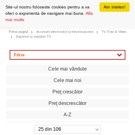
Site-ul nostru foloseste cookies pentru a va
Am inteles!
oferi o experienta de navigare mai buna.
Afla
mai multe
Prima pagină
Accesorii electronice și electrocasnice
TV, Foto & Video
Suporturi și standuri TV
Filtre
Cele mai vândute
Cele mai noi
Preţ crescător
Preţ descrescător
A-Z