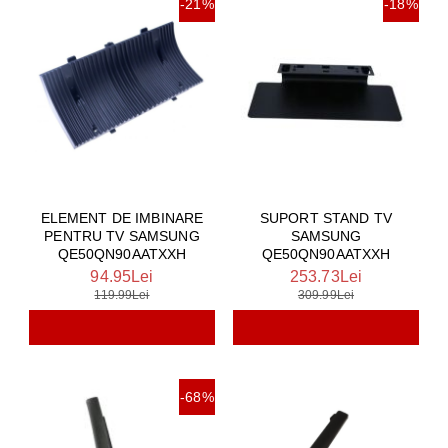
-21%
-18%
ELEMENT DE IMBINARE
SUPORT STAND TV
PENTRU TV SAMSUNG
SAMSUNG
QE50QN90AATXXH
QE50QN90AATXXH
94.95Lei
253.73Lei
119.99Lei
309.99Lei
-68%