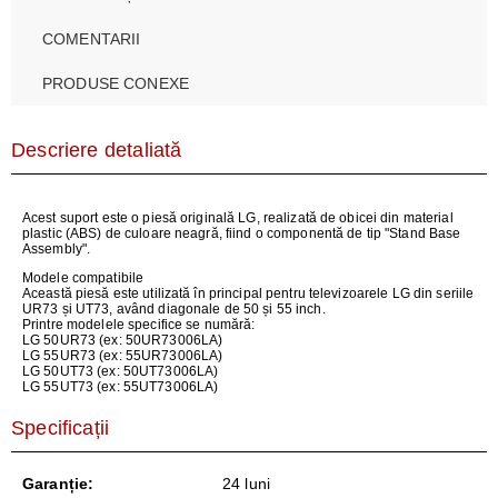
COMENTARII
PRODUSE CONEXE
Descriere detaliată
Acest suport este o piesă originală LG, realizată de obicei din material
plastic (ABS) de culoare neagră, fiind o componentă de tip "Stand Base
Assembly".
Modele compatibile
Această piesă este utilizată în principal pentru televizoarele LG din seriile
UR73 și UT73, având diagonale de 50 și 55 inch.
Printre modelele specifice se numără:
LG 50UR73 (ex: 50UR73006LA)
LG 55UR73 (ex: 55UR73006LA)
LG 50UT73 (ex: 50UT73006LA)
LG 55UT73 (ex: 55UT73006LA)
Specificații
Garanție:
24 luni