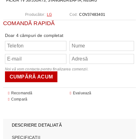
PICIOR TV 50/55UR73, STANGA/DREAPTA, NEGRU
Producător:
LG
Cod:
COV37483401
COMANDĂ RAPIDĂ
Doar 4 câmpuri de completat
Noi vă vom contacta pentru finalizarea comenzii.
Recomandă
Evaluează
Compară
DESCRIERE DETALIATĂ
SPECIFICAȚII