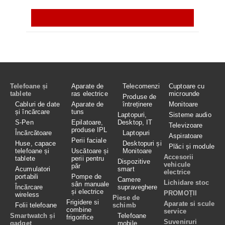
Telefoane și
Aparate de
Telecomenzi
Cuptoare cu
tablete
ras electrice
microunde
Produse de
Cabluri de date
Aparate de
întreținere
Monitoare
și încărcare
tuns
Laptopuri,
Sisteme audio
S-Pen
Epilatoare,
Desktop, IT
Televizoare
produse IPL
Încărcătoare
Laptopuri
Aspiratoare
Perii faciale
Huse, capace
Desktopuri și
Plăci și module
telefoane și
Uscătoare și
Monitoare
Accesorii
tablete
perii pentru
Dispozitive
vehicule
păr
Acumulatori
smart
electrice
portabili
Pompe de
Camere
Lichidare stoc
sân manuale
Încărcare
supraveghere
și electrice
PROMOȚII
wireless
Piese de
Frigidere si
Aparate si scule
Folii telefoane
schimb
combine
service
Smartwatch și
Telefoane
frigorifice
Suveniruri
gadget
mobile