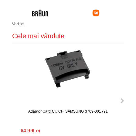
Vezi tot
Cele mai vândute
Adaptor Card CI / CI+ SAMSUNG 3709-001791
Rezerv
S9+, 
GALAX
64.99Lei
56.