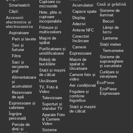
Cuptoare cu
Casă și grădină
Smartwatch
Acumulatori
microunde
Sisteme de
Căști
Capace spate
Hote, plite si
iluminat
cuptoare
Accesorii
Display
incorporabile
Becuri
electronice și
Adezivi
electrocasnice
Friteuze și
Lămpi de
Antene NFC
multicookers
lucru
Aspiratoare
Conectori
Maşini de
Lanterne
Perii și lavete
încărcare
spălat
Stații meteo
Țevi și
Camere
Purificatoare și
furtune
Termometre
umidificatoare
Espressoare
Filtre
Sisteme de
Roboţi de
Masini de
supraveghere
Saci și
bucătărie
spalat si
și securitate
recipiente
Uscatoare
Stații și mașini
praf
Curățare si
de călcat
Camere foto și
intreținere
Alimentatoare
video
Uscătoare
și
EcoPiese
Aer condiționat
acumulatori
TV, Foto &
EcoPiese
Video
Frigidere și
Rezervoare
Espresoare
combine
de apă
Televizoare
frigorifice
Espressoare și
Suporturi și
Stații și mașini
cafetiere
standuri TV
de călcat
Îngrijire
Aparate Foto
personală
& Camere
Video
Periuțe de
dinți și
Sisteme