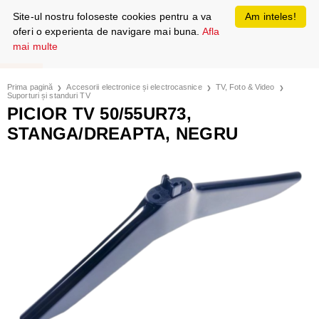
Site-ul nostru foloseste cookies pentru a va
Am inteles!
oferi o experienta de navigare mai buna.
Afla
mai multe
Prima pagină
Accesorii electronice și electrocasnice
TV, Foto & Video
Suporturi și standuri TV
PICIOR TV 50/55UR73,
STANGA/DREAPTA, NEGRU