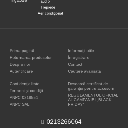
irigatoare
audio
Trepiede
Aer condiţionat
Prima pagină
Informaţii utile
Returnarea produselor
Înregistrare
Despre noi
Contact
Autentificare
Căutare avansată
Confidenţialitate
Descarcă certificat de
garanție pentru accesorii
Termeni şi condiţii
REGULAMENTUL OFICIAL
ANPC 0219551
AL CAMPANIEI „BLACK
ANPC SAL
FRIDAY”
0213266064