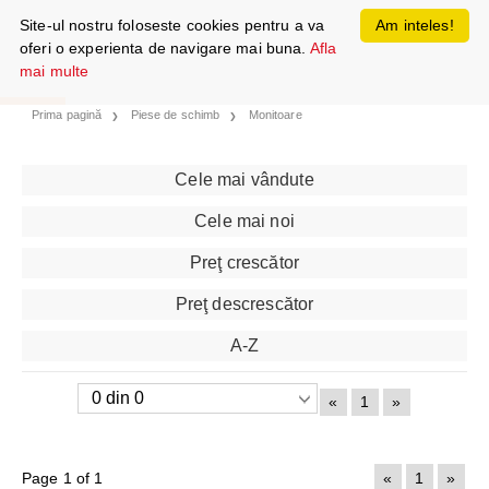
Site-ul nostru foloseste cookies pentru a va
Am inteles!
oferi o experienta de navigare mai buna.
Afla
mai multe
Prima pagină
Piese de schimb
Monitoare
Cele mai vândute
Cele mai noi
Preţ crescător
Preţ descrescător
A-Z
«
1
»
Page 1 of 1
«
1
»