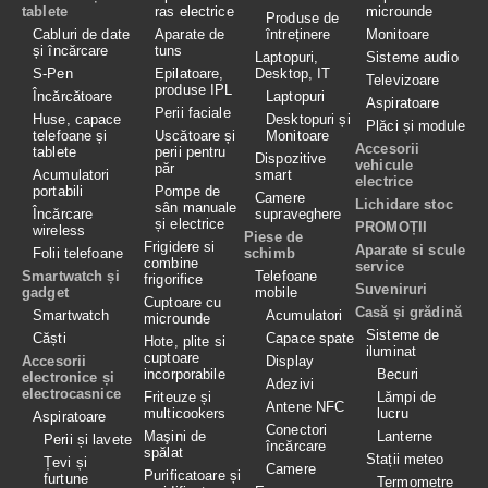
tablete
ras electrice
microunde
Produse de
Cabluri de date
Aparate de
întreținere
Monitoare
și încărcare
tuns
Laptopuri,
Sisteme audio
S-Pen
Epilatoare,
Desktop, IT
Televizoare
produse IPL
Încărcătoare
Laptopuri
Aspiratoare
Perii faciale
Huse, capace
Desktopuri și
Plăci și module
telefoane și
Uscătoare și
Monitoare
Accesorii
tablete
perii pentru
Dispozitive
vehicule
păr
Acumulatori
smart
electrice
portabili
Pompe de
Camere
Lichidare stoc
sân manuale
Încărcare
supraveghere
și electrice
PROMOȚII
wireless
Piese de
Frigidere si
Aparate si scule
Folii telefoane
schimb
combine
service
Smartwatch și
Telefoane
frigorifice
Suveniruri
gadget
mobile
Cuptoare cu
Casă și grădină
Smartwatch
Acumulatori
microunde
Sisteme de
Căști
Capace spate
Hote, plite si
iluminat
cuptoare
Accesorii
Display
incorporabile
Becuri
electronice și
Adezivi
electrocasnice
Friteuze și
Lămpi de
Antene NFC
multicookers
lucru
Aspiratoare
Conectori
Maşini de
Lanterne
Perii și lavete
încărcare
spălat
Stații meteo
Țevi și
Camere
Purificatoare și
furtune
Termometre