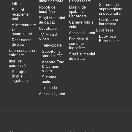
umidificatoare
Espressoare
Filtre
Sisteme de
Roboţi de
Masini de
supraveghere
Saci și
bucătărie
spalat si
și securitate
recipiente
Uscatoare
Stații și mașini
praf
Curățare si
de călcat
Camere foto și
intreținere
Alimentatoare
video
Uscătoare
și
EcoPiese
Aer condiționat
acumulatori
TV, Foto &
EcoPiese
Video
Frigidere și
Rezervoare
Espresoare
combine
de apă
Televizoare
frigorifice
Espressoare și
Suporturi și
Stații și mașini
cafetiere
standuri TV
de călcat
Îngrijire
Aparate Foto
personală
& Camere
Video
Periuțe de
dinți și
Sisteme
irigatoare
audio
Trepiede
Aer condiţionat