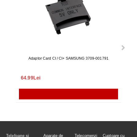
Adaptor Card CI / CI+ SAMSUNG 3709-001791
Rezerv
S9+, 
GALAX
64.99Lei
56.
Telefoane și
Aparate de
Telecomenzi
Cuptoare cu