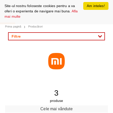
Site-ul nostru foloseste cookies pentru a va
Am inteles!
oferi o experienta de navigare mai buna.
Afla
mai multe
Prima pagină
Producători
Filtre
3
produse
Cele mai vândute