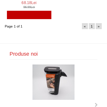
68.18Lei
96.99Lei
Page 1 of 1
«
1
»
Produse noi