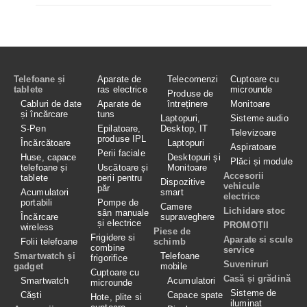
Telefoane și
Aparate de
Telecomenzi
Cuptoare cu
tablete
ras electrice
microunde
Produse de
Cabluri de date
Aparate de
întreținere
Monitoare
și încărcare
tuns
Laptopuri,
Sisteme audio
S-Pen
Epilatoare,
Desktop, IT
Televizoare
produse IPL
Încărcătoare
Laptopuri
Aspiratoare
Perii faciale
Huse, capace
Desktopuri și
Plăci și module
telefoane și
Uscătoare și
Monitoare
Accesorii
tablete
perii pentru
Dispozitive
vehicule
păr
Acumulatori
smart
electrice
portabili
Pompe de
Camere
Lichidare stoc
sân manuale
Încărcare
supraveghere
și electrice
PROMOȚII
wireless
Piese de
Frigidere si
Aparate si scule
Folii telefoane
schimb
combine
service
Smartwatch și
Telefoane
frigorifice
Suveniruri
gadget
mobile
Cuptoare cu
Casă și grădină
Smartwatch
Acumulatori
microunde
Sisteme de
Căști
Capace spate
Hote, plite si
iluminat