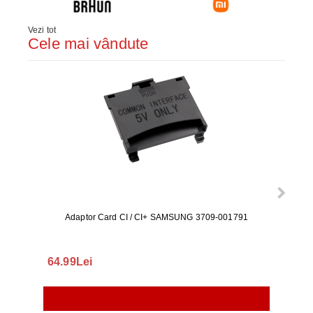
Vezi tot
Cele mai vândute
Adaptor Card CI / CI+ SAMSUNG 3709-001791
Rezerv
S9+, 
GALAX
64.99Lei
56.