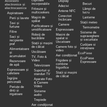
cuptoare
Accesorii
Display
incorporabile
Becuri
electronice și
Adezivi
electrocasnice
Friteuze și
Lămpi de
Antene NFC
multicookers
lucru
Aspiratoare
Conectori
Maşini de
Lanterne
Perii și lavete
încărcare
spălat
Stații meteo
Țevi și
Camere
Purificatoare și
furtune
Termometre
umidificatoare
Espressoare
Filtre
Sisteme de
Roboţi de
Masini de
supraveghere
Saci și
bucătărie
spalat si
și securitate
recipiente
Uscatoare
Stații și mașini
praf
Curățare si
de călcat
Camere foto și
intreținere
Alimentatoare
video
Uscătoare
și
EcoPiese
Aer condiționat
acumulatori
TV, Foto &
EcoPiese
Video
Frigidere și
Rezervoare
Espresoare
combine
de apă
Televizoare
frigorifice
Espressoare și
Suporturi și
Stații și mașini
cafetiere
standuri TV
de călcat
Îngrijire
Aparate Foto
personală
& Camere
Video
Periuțe de
dinți și
Sisteme
irigatoare
audio
Trepiede
Aer condiţionat