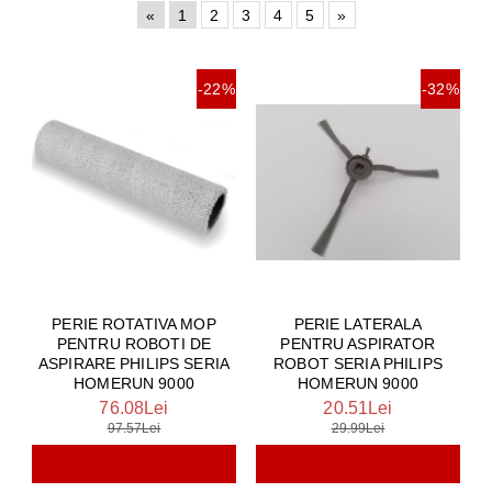
«
1
2
3
4
5
»
-22%
-32%
PERIE ROTATIVA MOP
PERIE LATERALA
PENTRU ROBOTI DE
PENTRU ASPIRATOR
ASPIRARE PHILIPS SERIA
ROBOT SERIA PHILIPS
HOMERUN 9000
HOMERUN 9000
76.08Lei
20.51Lei
97.57Lei
29.99Lei