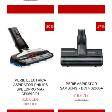
299.00Lei
-20%
-17%
PERIE ELECTRICA
PERIE ASPIRATOR
ASPIRATOR PHILIPS
SAMSUNG - DJ97-02635A
SPEEDPRO MAX
CP0690/01
516.67Lei
310.61Lei
619.99Lei
389.71Lei