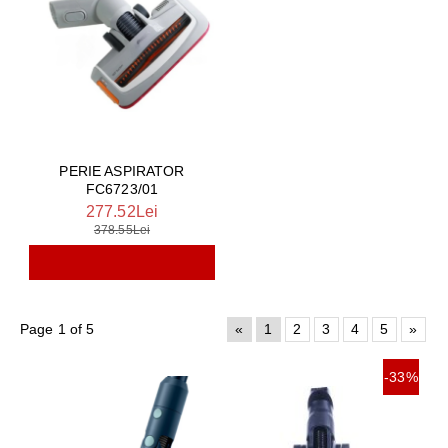
PERIE ASPIRATOR
FC6723/01
277.52Lei
378.55Lei
Page 1 of 5
«
1
2
3
4
5
»
-33%