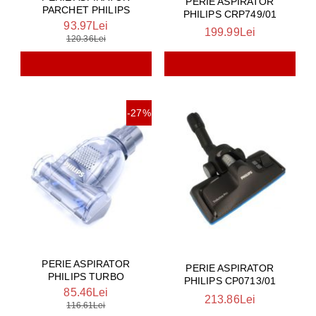
PERIE ASPIRATOR
PARCHET PHILIPS
PHILIPS CRP749/01
93.97Lei
199.99Lei
120.36Lei
-27%
PERIE ASPIRATOR
PERIE ASPIRATOR
PHILIPS TURBO
PHILIPS CP0713/01
85.46Lei
213.86Lei
116.61Lei