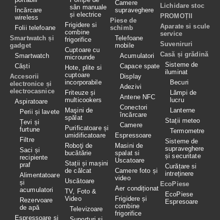
Camere
Lichidare stoc
sân manuale
Încărcare
supraveghere
și electrice
PROMOȚII
wireless
Piese de
Frigidere si
Aparate si scule
Folii telefoane
schimb
combine
service
Smartwatch și
Telefoane
frigorifice
Suveniruri
gadget
mobile
Cuptoare cu
Casă și grădină
Smartwatch
Acumulatori
microunde
Sisteme de
Căști
Capace spate
Hote, plite si
iluminat
cuptoare
Accesorii
Display
incorporabile
Becuri
electronice și
Adezivi
electrocasnice
Friteuze și
Lămpi de
Antene NFC
multicookers
lucru
Aspiratoare
Conectori
Maşini de
Lanterne
Perii și lavete
încărcare
spălat
Stații meteo
Țevi și
Camere
Purificatoare și
furtune
Termometre
umidificatoare
Espressoare
Filtre
Sisteme de
Roboţi de
Masini de
supraveghere
Saci și
bucătărie
spalat si
și securitate
recipiente
Uscatoare
Stații și mașini
praf
Curățare si
de călcat
Camere foto și
intreținere
Alimentatoare
video
Uscătoare
și
EcoPiese
Aer condiționat
acumulatori
TV, Foto &
EcoPiese
Video
Frigidere și
Rezervoare
Espresoare
combine
de apă
Televizoare
frigorifice
Espressoare și
Suporturi și