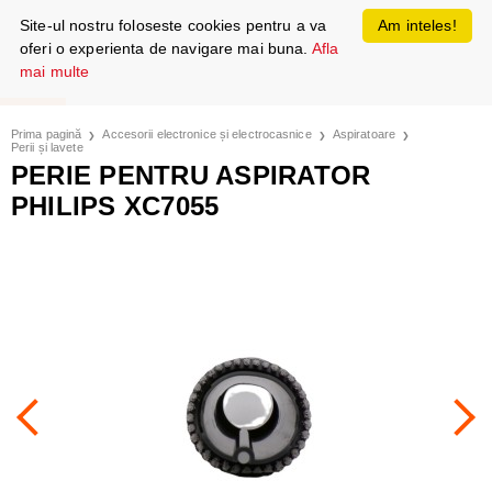
Site-ul nostru foloseste cookies pentru a va
Am inteles!
oferi o experienta de navigare mai buna.
Afla
mai multe
Prima pagină
Accesorii electronice și electrocasnice
Aspiratoare
Perii și lavete
PERIE PENTRU ASPIRATOR
PHILIPS XC7055