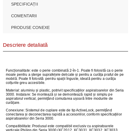
SPECIFICAȚII
COMENTARII
PRODUSE CONEXE
Descriere detaliată
Funcționalitate: este o perie combinată 2-în-1. Poate fi folosită ca o perie
moale pentru a șterge suprafețele delicate și pentru a curăța praful de pe
mobilă. Poate fi folosită pentru spații înguste, ideală pentru a curăța
colțurile greu accesibile.
Material: aluminiu și plastic, potrivit specificațiilor aspiratoarelor din Seria
3000. Instalare: Se montează și se demontează rapid și simplu pe
aspiratorul vertical, permițând comutarea ușoară între modurile de
curățare.
Conexiune: Sistemul de cuplare este de tip ActiveLock, permițând
conectarea și deconectarea rapidă a accesoriilor, conform specificațiilor
aspiratoarelor din Seria 3000.
Compatibilitate: Produsul este compatibil exclusiv cu aspiratoarele
verticale Philips din Seria 3000 (XC2012, XC3031, XC3032, XC3033,