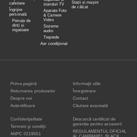
Stații și mașini
cafetiere
standuri TV
de călcat
Îngrijire
Aparate Foto
personală
& Camere
Video
Periuțe de
dinți și
Sisteme
irigatoare
audio
Trepiede
Aer condiţionat
Prima pagină
Informaţii utile
Returnarea produselor
Înregistrare
Despre noi
Contact
Autentificare
Căutare avansată
Confidenţialitate
Descarcă certificat de
garanție pentru accesorii
Termeni şi condiţii
REGULAMENTUL OFICIAL
ANPC 0219551
AL CAMPANIEI „BLACK