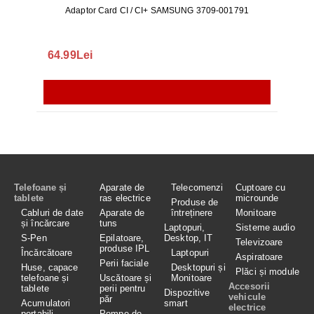
Adaptor Card CI / CI+ SAMSUNG 3709-001791
Rezerv
S9+, 
GALAX
64.99Lei
56.
Telefoane și
Aparate de
Telecomenzi
Cuptoare cu
tablete
ras electrice
microunde
Produse de
Cabluri de date
Aparate de
întreținere
Monitoare
și încărcare
tuns
Laptopuri,
Sisteme audio
S-Pen
Epilatoare,
Desktop, IT
Televizoare
produse IPL
Încărcătoare
Laptopuri
Aspiratoare
Perii faciale
Huse, capace
Desktopuri și
Plăci și module
telefoane și
Uscătoare și
Monitoare
Accesorii
tablete
perii pentru
Dispozitive
vehicule
păr
Acumulatori
smart
electrice
portabili
Pompe de