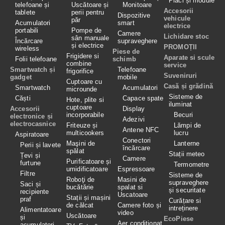
Plăci și module
telefoane și
Uscătoare și
Monitoare
Accesorii
tablete
perii pentru
Dispozitive
vehicule
păr
Acumulatori
smart
electrice
portabili
Pompe de
Camere
Lichidare stoc
sân manuale
Încărcare
supraveghere
și electrice
PROMOȚII
wireless
Piese de
Frigidere si
Aparate si scule
Folii telefoane
schimb
combine
service
Smartwatch și
Telefoane
frigorifice
Suveniruri
gadget
mobile
Cuptoare cu
Casă și grădină
Smartwatch
Acumulatori
microunde
Sisteme de
Căști
Capace spate
Hote, plite si
iluminat
cuptoare
Accesorii
Display
incorporabile
Becuri
electronice și
Adezivi
electrocasnice
Friteuze și
Lămpi de
Antene NFC
multicookers
lucru
Aspiratoare
Conectori
Maşini de
Lanterne
Perii și lavete
încărcare
spălat
Stații meteo
Țevi și
Camere
Purificatoare și
furtune
Termometre
umidificatoare
Espressoare
Filtre
Sisteme de
Roboţi de
Masini de
supraveghere
Saci și
bucătărie
spalat si
și securitate
recipiente
Uscatoare
Stații și mașini
praf
Curățare si
de călcat
Camere foto și
intreținere
Alimentatoare
video
Uscătoare
și
EcoPiese
Aer condiționat
acumulatori