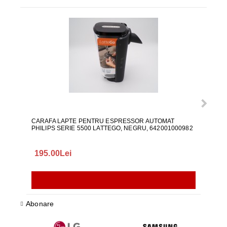
CARAFA LAPTE PENTRU ESPRESSOR AUTOMAT
ALI
PHILIPS SERIE 5500 LATTEGO, NEGRU, 642001000982
195.00Lei
418
Abonare