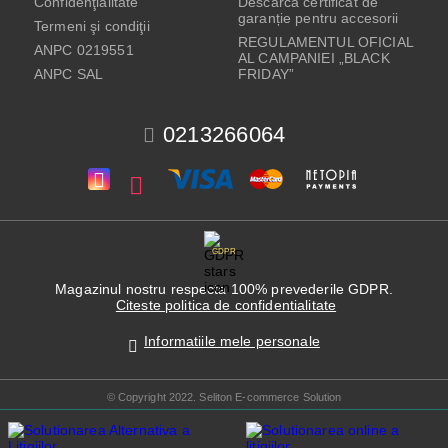
Confidenţialitate
Descarcă certificat de
garanție pentru accesorii
Termeni şi condiţii
REGULAMENTUL OFICIAL
ANPC 0219551
AL CAMPANIEI „BLACK
ANPC SAL
FRIDAY”
0213266064
GDPR
Magazinul nostru respecta 100% prevederile GDPR.
Citeste politica de confidentialitate
Informatiile mele personale
© Copyright 2022. Seliton E-commerce Solution