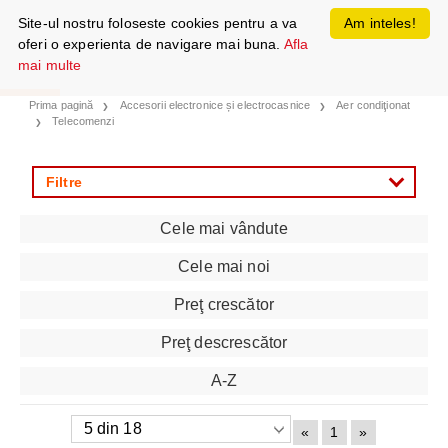
Site-ul nostru foloseste cookies pentru a va
Am inteles!
oferi o experienta de navigare mai buna.
Afla
mai multe
Prima pagină
Accesorii electronice și electrocasnice
Aer condiţionat
Telecomenzi
Filtre
Cele mai vândute
Cele mai noi
Preţ crescător
Preţ descrescător
A-Z
«
1
»