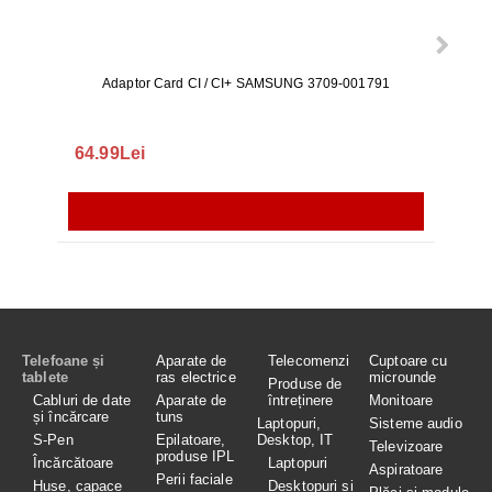
Adaptor Card CI / CI+ SAMSUNG 3709-001791
Rezerv
S9+, 
GALAX
64.99Lei
56.
Telefoane și
Aparate de
Telecomenzi
Cuptoare cu
tablete
ras electrice
microunde
Produse de
Cabluri de date
Aparate de
întreținere
Monitoare
și încărcare
tuns
Laptopuri,
Sisteme audio
S-Pen
Epilatoare,
Desktop, IT
Televizoare
produse IPL
Încărcătoare
Laptopuri
Aspiratoare
Perii faciale
Huse, capace
Desktopuri și