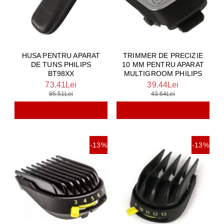
HUSA PENTRU APARAT
TRIMMER DE PRECIZIE
DE TUNS PHILIPS
10 MM PENTRU APARAT
BT98XX
MULTIGROOM PHILIPS
73.41Lei
39.44Lei
85.51Lei
43.64Lei
-13%
-13%