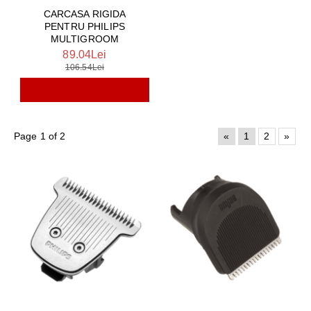
CARCASA RIGIDA
PENTRU PHILIPS
MULTIGROOM
89.04Lei
106.54Lei
Page 1 of 2
«
1
2
»