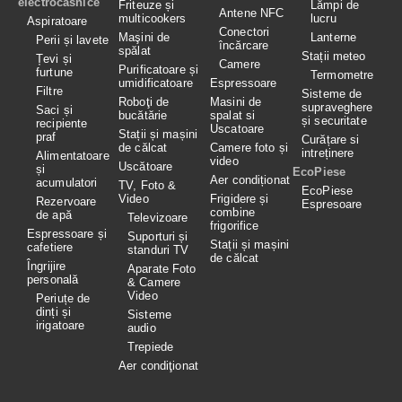
electrocasnice
Friteuze și
Lămpi de
Antene NFC
multicookers
lucru
Aspiratoare
Conectori
Maşini de
Lanterne
Perii și lavete
încărcare
spălat
Stații meteo
Țevi și
Camere
Purificatoare și
furtune
Termometre
umidificatoare
Espressoare
Filtre
Sisteme de
Roboţi de
Masini de
supraveghere
Saci și
bucătărie
spalat si
și securitate
recipiente
Uscatoare
Stații și mașini
praf
Curățare si
de călcat
Camere foto și
intreținere
Alimentatoare
video
Uscătoare
și
EcoPiese
Aer condiționat
acumulatori
TV, Foto &
EcoPiese
Video
Frigidere și
Rezervoare
Espresoare
combine
de apă
Televizoare
frigorifice
Espressoare și
Suporturi și
Stații și mașini
cafetiere
standuri TV
de călcat
Îngrijire
Aparate Foto
personală
& Camere
Video
Periuțe de
dinți și
Sisteme
irigatoare
audio
Trepiede
Aer condiţionat