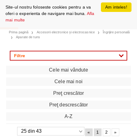
Site-ul nostru foloseste cookies pentru a va
Am inteles!
oferi o experienta de navigare mai buna.
Afla
mai multe
Prima pagină
Accesorii electronice și electrocasnice
Îngrijire personală
Aparate de tuns
Filtre
Cele mai vândute
Cele mai noi
Preţ crescător
Preţ descrescător
A-Z
«
1
2
»