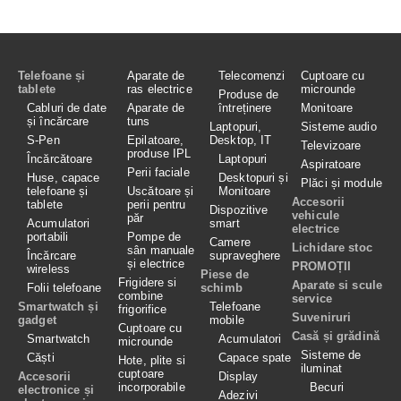
Telefoane și
Aparate de
Telecomenzi
Cuptoare cu
tablete
ras electrice
microunde
Produse de
Cabluri de date
Aparate de
întreținere
Monitoare
și încărcare
tuns
Laptopuri,
Sisteme audio
S-Pen
Epilatoare,
Desktop, IT
Televizoare
produse IPL
Încărcătoare
Laptopuri
Aspiratoare
Perii faciale
Huse, capace
Desktopuri și
Plăci și module
telefoane și
Uscătoare și
Monitoare
Accesorii
tablete
perii pentru
Dispozitive
vehicule
păr
Acumulatori
smart
electrice
portabili
Pompe de
Camere
Lichidare stoc
sân manuale
Încărcare
supraveghere
și electrice
PROMOȚII
wireless
Piese de
Frigidere si
Aparate si scule
Folii telefoane
schimb
combine
service
Smartwatch și
Telefoane
frigorifice
Suveniruri
gadget
mobile
Cuptoare cu
Casă și grădină
Smartwatch
Acumulatori
microunde
Sisteme de
Căști
Capace spate
Hote, plite si
iluminat
cuptoare
Accesorii
Display
incorporabile
Becuri
electronice și
Adezivi