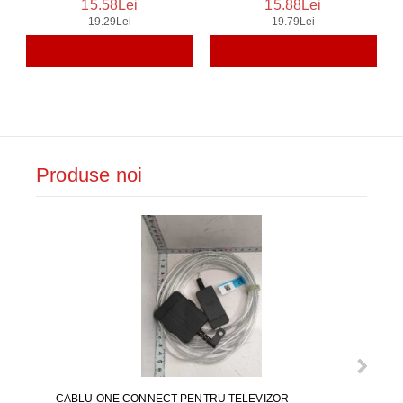
15.58Lei
15.88Lei
19.29Lei
19.79Lei
Produse noi
CABLU ONE CONNECT PENTRU TELEVIZOR
FURT