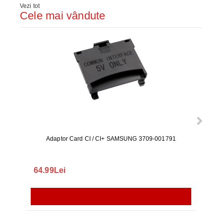
Vezi tot
Cele mai vândute
Adaptor Card CI / CI+ SAMSUNG 3709-001791
Rezerv
S9+, 
GALAX
64.99Lei
56.