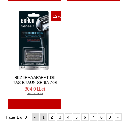
-12%
REZERVA APARAT DE
RAS BRAUN SERIA 70S
304.01Lei
346.44Lei
Page 1 of 9
«
1
2
3
4
5
6
7
8
9
»