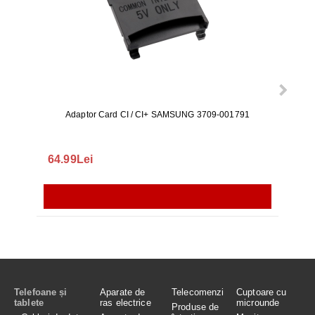
Adaptor Card CI / CI+ SAMSUNG 3709-001791
Rezerv
S9+, 
GALAX
64.99Lei
56.
Telefoane și
Aparate de
Telecomenzi
Cuptoare cu
tablete
ras electrice
microunde
Produse de