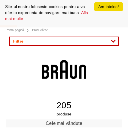
Site-ul nostru foloseste cookies pentru a va
Am inteles!
oferi o experienta de navigare mai buna.
Afla
mai multe
Prima pagină
Producători
Filtre
205
produse
Cele mai vândute