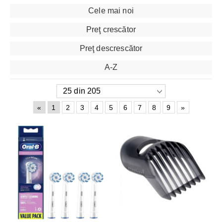
Cele mai noi
Preţ crescător
Preţ descrescător
A-Z
«
1
2
3
4
5
6
7
8
9
»