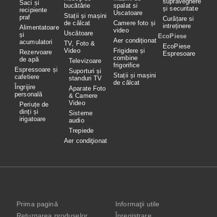
supraveghere
Saci și
bucătărie
spalat si
și securitate
recipiente
Uscatoare
Stații și mașini
praf
Curățare si
de călcat
Camere foto și
intreținere
Alimentatoare
video
Uscătoare
și
EcoPiese
Aer condiționat
acumulatori
TV, Foto &
EcoPiese
Video
Frigidere și
Rezervoare
Espresoare
combine
de apă
Televizoare
frigorifice
Espressoare și
Suporturi și
Stații și mașini
cafetiere
standuri TV
de călcat
Îngrijire
Aparate Foto
personală
& Camere
Video
Periuțe de
dinți și
Sisteme
irigatoare
audio
Trepiede
Aer condiţionat
Prima pagină
Informaţii utile
Returnarea produselor
Înregistrare