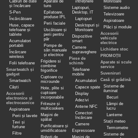
Cabluri de date
Aparate de
întreținere
Monitoare
și încărcare
tuns
Laptopuri,
Sisteme audio
S-Pen
Epilatoare,
Desktop, IT
Televizoare
produse IPL
Încărcătoare
Laptopuri
Aspiratoare
Perii faciale
Huse, capace
Desktopuri și
Plăci și module
telefoane și
Uscătoare și
Monitoare
Accesorii
tablete
perii pentru
Dispozitive
vehicule
păr
Acumulatori
smart
electrice
portabili
Pompe de
Camere
Lichidare stoc
sân manuale
Încărcare
supraveghere
și electrice
PROMOȚII
wireless
Piese de
Frigidere si
Aparate si scule
Folii telefoane
schimb
combine
service
Smartwatch și
Telefoane
frigorifice
Suveniruri
gadget
mobile
Cuptoare cu
Casă și grădină
Smartwatch
Acumulatori
microunde
Sisteme de
Căști
Capace spate
Hote, plite si
iluminat
cuptoare
Accesorii
Display
incorporabile
Becuri
electronice și
Adezivi
electrocasnice
Friteuze și
Lămpi de
Antene NFC
multicookers
lucru
Aspiratoare
Conectori
Maşini de
Lanterne
Perii și lavete
încărcare
spălat
Stații meteo
Țevi și
Camere
Purificatoare și
furtune
Termometre
umidificatoare
Espressoare
Filtre
Sisteme de
Roboţi de
Masini de