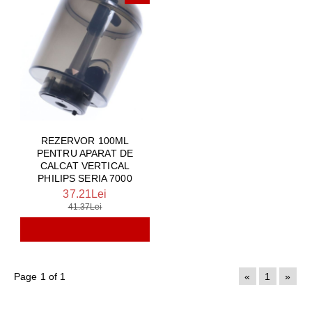
REZERVOR 100ML
PENTRU APARAT DE
CALCAT VERTICAL
PHILIPS SERIA 7000
37.21Lei
41.37Lei
Page 1 of 1
«
1
»