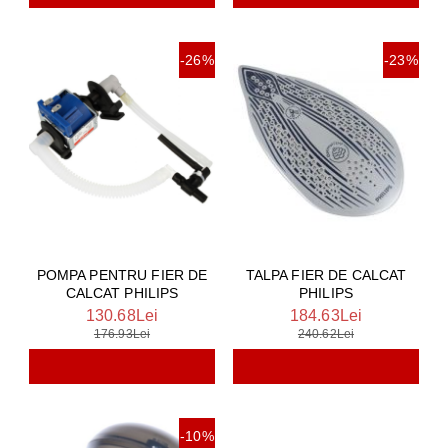
-26%
-23%
POMPA PENTRU FIER DE
TALPA FIER DE CALCAT
CALCAT PHILIPS
PHILIPS
130.68Lei
184.63Lei
176.93Lei
240.62Lei
-10%