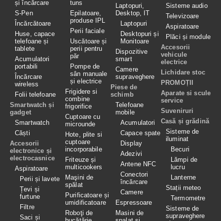
și încărcare
tuns
Laptopuri,
Sisteme audio
S-Pen
Epilatoare,
Desktop, IT
Televizoare
produse IPL
Încărcătoare
Laptopuri
Aspiratoare
Perii faciale
Huse, capace
Desktopuri și
Plăci și module
telefoane și
Uscătoare și
Monitoare
Accesorii
tablete
perii pentru
Dispozitive
vehicule
păr
Acumulatori
smart
electrice
portabili
Pompe de
Camere
Lichidare stoc
sân manuale
Încărcare
supraveghere
și electrice
PROMOȚII
wireless
Piese de
Frigidere si
Aparate si scule
Folii telefoane
schimb
combine
service
Smartwatch și
Telefoane
frigorifice
Suveniruri
gadget
mobile
Cuptoare cu
Casă și grădină
Smartwatch
Acumulatori
microunde
Sisteme de
Căști
Capace spate
Hote, plite si
iluminat
cuptoare
Accesorii
Display
incorporabile
Becuri
electronice și
Adezivi
electrocasnice
Friteuze și
Lămpi de
Antene NFC
multicookers
lucru
Aspiratoare
Conectori
Maşini de
Lanterne
Perii și lavete
încărcare
spălat
Stații meteo
Țevi și
Camere
Purificatoare și
furtune
Termometre
umidificatoare
Espressoare
Filtre
Sisteme de
Roboţi de
Masini de
supraveghere
Saci și
bucătărie
spalat si