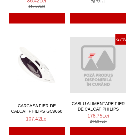
86.42Lei
76.72Lei
117.89Lei
-27%
CABLU ALIMENTARE FIER
CARCASA FIER DE
DE CALCAT PHILIPS
CALCAT PHILIPS GC9660
178.75Lei
107.42Lei
244.37Lei