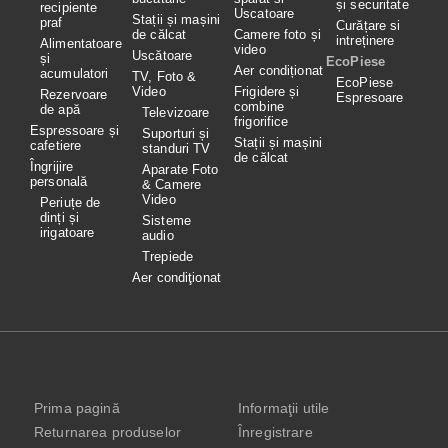
și securitate
recipiente
Uscatoare
Stații și mașini
praf
Curățare si
de călcat
Camere foto și
intreținere
Alimentatoare
video
Uscătoare
și
EcoPiese
Aer condiționat
acumulatori
TV, Foto &
EcoPiese
Video
Frigidere și
Rezervoare
Espresoare
combine
de apă
Televizoare
frigorifice
Espressoare și
Suporturi și
Stații și mașini
cafetiere
standuri TV
de călcat
Îngrijire
Aparate Foto
personală
& Camere
Video
Periuțe de
dinți și
Sisteme
irigatoare
audio
Trepiede
Aer condiţionat
Prima pagină
Informaţii utile
Returnarea produselor
Înregistrare