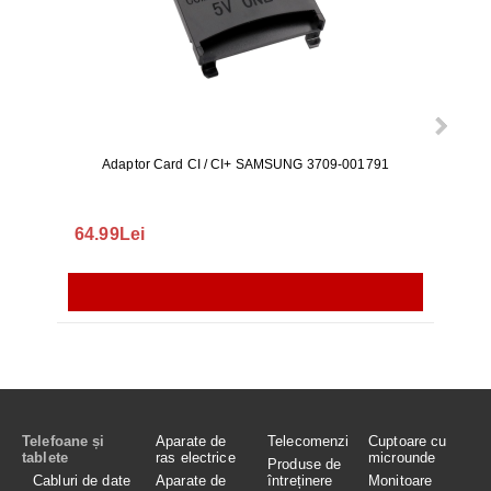
Adaptor Card CI / CI+ SAMSUNG 3709-001791
Rezerv
S9+, 
GALAX
64.99Lei
56.
Telefoane și
Aparate de
Telecomenzi
Cuptoare cu
tablete
ras electrice
microunde
Produse de
Cabluri de date
Aparate de
întreținere
Monitoare