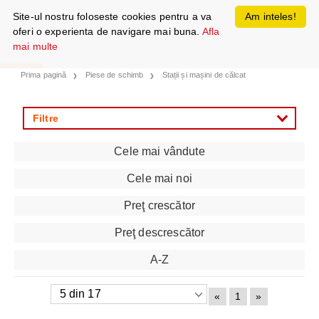
Site-ul nostru foloseste cookies pentru a va
Am inteles!
oferi o experienta de navigare mai buna.
Afla
mai multe
Prima pagină
Piese de schimb
Stații și mașini de călcat
Filtre
Cele mai vândute
Cele mai noi
Preţ crescător
Preţ descrescător
A-Z
«
1
»