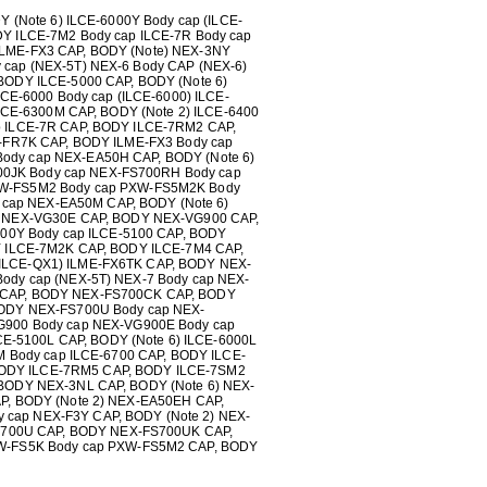
Y (Note 6) ILCE-6000Y Body cap (ILCE-
DY ILCE-7M2 Body cap ILCE-7R Body cap
ILME-FX3 CAP, BODY (Note) NEX-3NY
 cap (NEX-5T) NEX-6 Body CAP (NEX-6)
BODY ILCE-5000 CAP, BODY (Note 6)
LCE-6000 Body cap (ILCE-6000) ILCE-
ILCE-6300M CAP, BODY (Note 2) ILCE-6400
p ILCE-7R CAP, BODY ILCE-7RM2 CAP,
E-FR7K CAP, BODY ILME-FX3 Body cap
Body cap NEX-EA50H CAP, BODY (Note 6)
00JK Body cap NEX-FS700RH Body cap
W-FS5M2 Body cap PXW-FS5M2K Body
cap NEX-EA50M CAP, BODY (Note 6)
 NEX-VG30E CAP, BODY NEX-VG900 CAP,
00Y Body cap ILCE-5100 CAP, BODY
DY ILCE-7M2K CAP, BODY ILCE-7M4 CAP,
(ILCE-QX1) ILME-FX6TK CAP, BODY NEX-
Body cap (NEX-5T) NEX-7 Body cap NEX-
0 CAP, BODY NEX-FS700CK CAP, BODY
ODY NEX-FS700U Body cap NEX-
900 Body cap NEX-VG900E Body cap
E-5100L CAP, BODY (Note 6) ILCE-6000L
0M Body cap ILCE-6700 CAP, BODY ILCE-
BODY ILCE-7RM5 CAP, BODY ILCE-7SM2
 BODY NEX-3NL CAP, BODY (Note 6) NEX-
AP, BODY (Note 2) NEX-EA50EH CAP,
 cap NEX-F3Y CAP, BODY (Note 2) NEX-
S700U CAP, BODY NEX-FS700UK CAP,
W-FS5K Body cap PXW-FS5M2 CAP, BODY