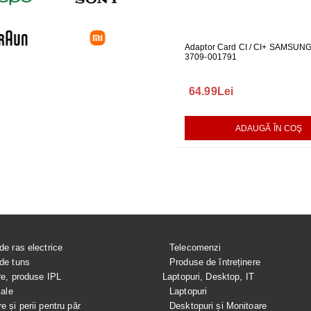
 PENTRU MONITOR
CABLU ONE CONNECT PENTRU
Adaptor Card CI / CI+ SAMSUN
FURTUN E
04
TELEVIZOR SAMSUNG
3709-001791
MASINA DE
289.00Lei
64.99Lei
75.00Le
AUGĂ ÎN COŞ
ADAUGĂ ÎN COŞ
ADAUGĂ ÎN COŞ
de ras electrice
Telecomenzi
de tuns
Produse de întreținere
re, produse IPL
Laptopuri, Desktop, IT
iale
Laptopuri
e și perii pentru păr
Desktopuri și Monitoare