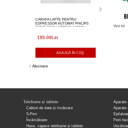
CARAFA LAPTE PENTRU
ALIMENTATOR
ESPRESSOR AUTOMAT PHILIPS
LG EAY650686
Vezi tot
SERIE 5500 LATTEGO, NEGRU,
642001000982
195.00Lei
418.00Lei
ADAUGĂ ÎN COŞ
AD
Abonare
Telefoane și tablete
Aparate 
Cabluri de date și încărcare
Aparate 
S-Pen
Epilatoa
Încărcătoare
Perii fac
Huse, capace telefoane și tablete
Uscătoar