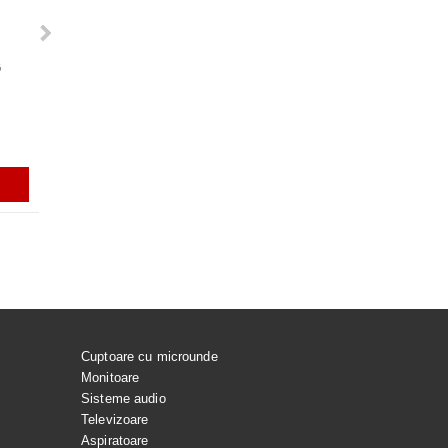
G
VACUARE PENTRU
Rezerve varf S-PEN pentru Galaxy
GARNITURA HUBLOU MASINA DE
ACUMULATOR EB-BS918A
 SPALAT LG
Tab S7, S7+, S7FE, S9, S9+, S9
SPALAT LG
PENTRU SAMSUNG GALAX
ULTRA, S9 FE, S9 FE+, S23 ULTRA,
ULTRA
S24 ULTRA, GALAXY TAB S10
ULTRA
i
56.99Lei
165.00Lei
129.99Lei
ADAUGĂ ÎN COŞ
ADAUGĂ ÎN COŞ
ADAUGĂ ÎN COŞ
ADAUGĂ ÎN C
Cuptoare cu microunde
Monitoare
Sisteme audio
Televizoare
Aspiratoare