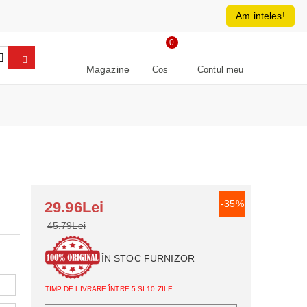
0213266064
RON
Am inteles!
0
Magazine
Cos
Contul meu
-35%
29.96Lei
45.79Lei
ÎN STOC FURNIZOR
TIMP DE LIVRARE ÎNTRE 5 ȘI 10 ZILE