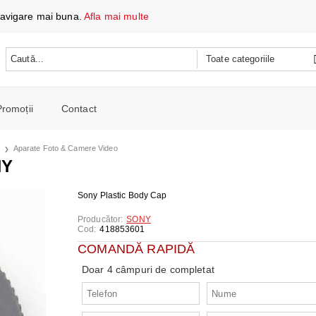
 navigare mai buna.
Afla mai multe
Promoții
Contact
 DATE ȘI ÎNCĂRCARE
Aparate Foto & Camere Video
e mobile
NY
oare
CH
e spalat si Uscatoare
Sony Plastic Body Cap
ARE
RE
oto și video
Producător:
SONY
Cod:
418853601
iționat
CE TELEFOANE ȘI TABLETE
E ȘI CAFETIERE
COMANDĂ RAPIDĂ
e și combine
e
Doar 4 câmpuri de completat
I PORTABILI
PERSONALĂ
 mașini de călcat
 cu microunde
 WIRELESS
SI COMBINE FRIGORIFICE
re