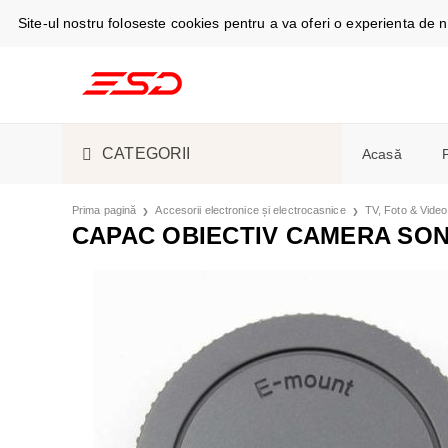
Site-ul nostru foloseste cookies pentru a va oferi o experienta de
CATEGORII
Acasă
TELEFOANE ȘI TABLETE
CABLURI DE
Prima pagină
Accesorii electronice și electrocasnice
TV, Foto & Video
Telefoan
CAPAC OBIECTIV CAMERA SO
Espress
SMARTWATCH ȘI GADGET
S-PEN
SMARTWAT
Masini d
ACCESORII ELECTRONICE
ÎNCĂRCĂTO
CĂȘTI
ASPIRATOA
Camere f
ȘI ELECTROCASNICE
Aer cond
PIESE DE SCHIMB
HUSE, CAPA
ESPRESSOAR
Frigider
frigorific
LICHIDARE STOC
ACUMULATOR
ÎNGRIJIRE 
Stații și
Cuptoare
SUVENIRURI
ÎNCĂRCARE
FRIGIDERE 
Monitoa