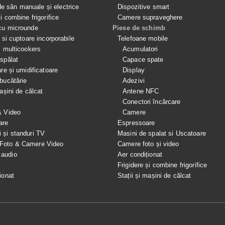
 sân manuale și electrice
Dispozitive smart
si combine frigorifice
Camere supraveghere
cu microunde
Piese de schimb
e si cuptoare incorporabile
Telefoane mobile
i multicookers
Acumulatori
spălat
Capace spate
are și umidificatoare
Display
bucătărie
Adezivi
mașini de călcat
Antene NFC
Conectori încărcare
& Video
Camere
are
Espressoare
i și standuri TV
Masini de spalat si Uscatoare
 Foto & Camere Video
Camere foto și video
 audio
Aer condiționat
e
Frigidere și combine frigorifice
ionat
Stații și mașini de călcat