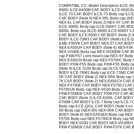
AER CONDI
COMPATIBIL CU: Model Description ILCE-35
6000) ILCE-6400M CAP, BODY ILCE-6500 Bo
LAPTOPURI,
ILCE-7S CAP, BODY ILCE-7S Body cap ILC
CAP, BODY (Note 6) NEX-5RL Body cap (NE
NEX-6L CAP, BODY (Note 2) NEX-6Y CAP, B
ILCE-5000L Body cap ILCE-5000Y CAP, BODY
DISPOZITIV
6000L Body cap (ILCE-6000) ILCE-6000Y CA
CAP, BODY ILCE-6500 CAP, BODY (Note 2) 
BODY ILCE-7SM3 CAP, BODY (Note) ILCE-QX
CAMERE SU
ILME-FX6VK CAP, BODY NEX-5T CAP, BODY 
NEX-EA50UH CAP, BODY (Note 6) NEX-F3K
NEX-VG30E Body cap NEX-VG30EM CAP, B
cap PXW-FS7 Lens mount cap NEX-6Y Body
NEX-EA50UH Body cap NEX-FS700C Body 
BODY PXW-FS5 Body cap PXW-FS5 Body ca
(Note 6) ILCE-5100 Body cap (ILCE-5100)
BODY ILCE-7RM2 Body cap ILCE-7SM2 CAP,
5R CAP, BODY (Note 2) NEX-5RK Body cap 
7K CAP, BODY (Note 2) NEX-EA50CH CAP, 
NEX-FS700E CAP, BODY NEX-FS700J CAP,
FS700UK Body cap NEX-VG30 Body cap N
PXW-FS5M2K CAP, BODY PXW-FS7 CAP, BODY
CAP, BODY (Note 2) ILCE-6300L CAP, BODY 
6700M CAP, BODY ILCE-7 Body cap ILCE-
Body cap ILCE-QX1L CAP, BODY (Note 3 on
5R Body cap (NEX-5R) NEX-5RK CAP, BODY 
BODY (Note 6) NEX-EA50EH Body cap NEX-
FS700 Body cap NEX-FS700CK Body cap N
BODY NEX-VG30 CAP, BODY NEX-VG30EH B
PXW-FS5M2K CAP, BODY PXW-FS7K CAP, B