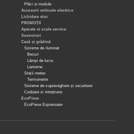
Plăci și module
Accesorii vehicule electrice
Lichidare stoc
PROMOȚII
Aparate si scule service
Suveniruri
Casă și grădină
Sisteme de iluminat
Becuri
Lămpi de lucru
Lanterne
Stații meteo
Termometre
Sisteme de supraveghere și securitate
Curățare si intreținere
EcoPiese
EcoPiese Espresoare