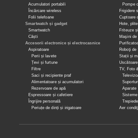
Acumulatori portabili
Pompe de
Încărcare wireless
Frigidere 
Folii telefoane
Cuptoare 
Smartwatch și gadget
Hote, plit
Smartwatch
Friteuze ș
Căști
Maşini de 
Accesorii electronice și electrocasnice
Purificato
Aspiratoare
Roboţi de 
Perii și lavete
Stații și 
Țevi și furtune
Uscătoare
Filtre
TV, Foto 
Saci și recipiente praf
Televizo
Alimentatoare și acumulatori
Suportur
Rezervoare de apă
Aparate
Espressoare și cafetiere
Sisteme
Îngrijire personală
Trepied
Periuțe de dinți și irigatoare
Aer condiţ