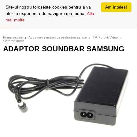
Site-ul nostru foloseste cookies pentru a va
Am inteles!
oferi o experienta de navigare mai buna.
Afla
mai multe
Prima pagină
Accesorii electronice și electrocasnice
TV, Foto & Video
Sisteme audio
ADAPTOR SOUNDBAR SAMSUNG