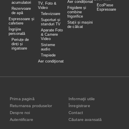
Aer condiționat
acumulatori
TV, Foto &
EcoPiese
Video
Frigidere și
Rezervoare
Espresoare
combine
de apă
Televizoare
frigorifice
Espressoare și
Suporturi și
Stații și mașini
cafetiere
standuri TV
de călcat
Îngrijire
Aparate Foto
personală
& Camere
Video
Periuțe de
dinți și
Sisteme
irigatoare
audio
Trepiede
Aer condiţionat
Prima pagină
Informaţii utile
Returnarea produselor
Înregistrare
Despre noi
Contact
Autentificare
Căutare avansată