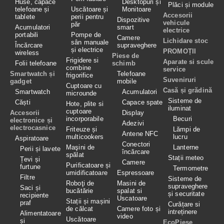
Huse, capace
Desktopuri și
Plăci și module
telefoane și
Uscătoare și
Monitoare
Accesorii
tablete
perii pentru
Dispozitive
vehicule
păr
Acumulatori
smart
electrice
portabili
Pompe de
Camere
Lichidare stoc
sân manuale
Încărcare
supraveghere
și electrice
PROMOȚII
wireless
Piese de
Frigidere si
Aparate si scule
Folii telefoane
schimb
combine
service
Smartwatch și
Telefoane
frigorifice
Suveniruri
gadget
mobile
Cuptoare cu
Casă și grădină
Smartwatch
Acumulatori
microunde
Sisteme de
Căști
Capace spate
Hote, plite si
iluminat
cuptoare
Accesorii
Display
incorporabile
Becuri
electronice și
Adezivi
electrocasnice
Friteuze și
Lămpi de
Antene NFC
multicookers
lucru
Aspiratoare
Conectori
Maşini de
Lanterne
Perii și lavete
încărcare
spălat
Stații meteo
Țevi și
Camere
Purificatoare și
furtune
Termometre
umidificatoare
Espressoare
Filtre
Sisteme de
Roboţi de
Masini de
supraveghere
Saci și
bucătărie
spalat si
și securitate
recipiente
Uscatoare
Stații și mașini
praf
Curățare si
de călcat
Camere foto și
intreținere
Alimentatoare
video
Uscătoare
și
EcoPiese