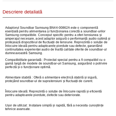
Descriere detaliată
Adaptorul Soundbar Samsung BN44-00862A este o componentă
esențială pentru alimentarea și funcționarea corectă a soundbar-urilor
Samsung compatibile. Conceput specific pentru a oferi tensiunea și
amperajul necesare, acest adaptor asigură o performanță audio optimă și
protejează dispozitivul de fluctuații de tensiune. Reprezintă o soluție de
înlocuire ideală pentru adaptoarele pierdute sau defecte, garantând
continuitatea experienței audio de înaltă calitate oferite de soundbar-ul
dumneavoastră Samsung.
Compatibilitate garantată
: Proiectat special pentru a fi compatibil cu o
gamă largă de modele de soundbar-uri Samsung, asigurând o potrivire
perfectă și o funcționare optimă.
Alimentare stabilă
: Oferă o alimentare electrică stabilă și sigură,
protejând soundbar-ul de supratensiuni și fluctuații de curent.
Înlocuire ideală
: Reprezintă o soluție de înlocuire rapidă și eficientă
pentru adaptoarele pierdute, defecte sau deteriorate.
Ușor de utilizat
: Instalare simplă și rapidă, fără a necesita cunoștințe
tehnice avansate.