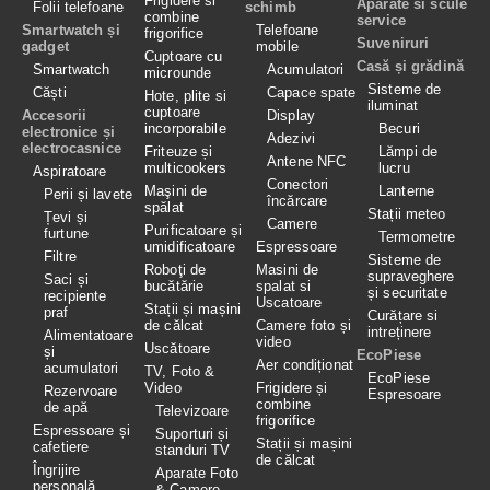
Frigidere si
Aparate si scule
Folii telefoane
schimb
combine
service
Smartwatch și
Telefoane
frigorifice
Suveniruri
gadget
mobile
Cuptoare cu
Casă și grădină
Smartwatch
Acumulatori
microunde
Sisteme de
Căști
Capace spate
Hote, plite si
iluminat
cuptoare
Accesorii
Display
incorporabile
Becuri
electronice și
Adezivi
electrocasnice
Friteuze și
Lămpi de
Antene NFC
multicookers
lucru
Aspiratoare
Conectori
Maşini de
Lanterne
Perii și lavete
încărcare
spălat
Stații meteo
Țevi și
Camere
Purificatoare și
furtune
Termometre
umidificatoare
Espressoare
Filtre
Sisteme de
Roboţi de
Masini de
supraveghere
Saci și
bucătărie
spalat si
și securitate
recipiente
Uscatoare
Stații și mașini
praf
Curățare si
de călcat
Camere foto și
intreținere
Alimentatoare
video
Uscătoare
și
EcoPiese
Aer condiționat
acumulatori
TV, Foto &
EcoPiese
Video
Frigidere și
Rezervoare
Espresoare
combine
de apă
Televizoare
frigorifice
Espressoare și
Suporturi și
Stații și mașini
cafetiere
standuri TV
de călcat
Îngrijire
Aparate Foto
personală
& Camere