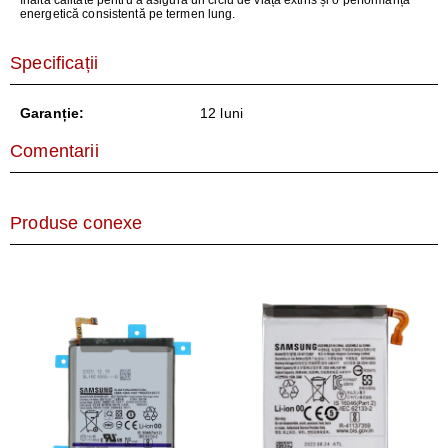
înaltă calitate pentru a asigura un ciclu de viață extins și o performanță
energetică consistentă pe termen lung.
Specificații
Garanție:
12 luni
Comentarii
Produse conexe