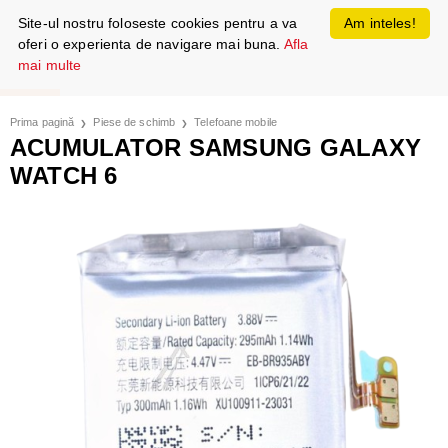
Site-ul nostru foloseste cookies pentru a va
Am inteles!
oferi o experienta de navigare mai buna.
Afla
mai multe
Prima pagină
Piese de schimb
Telefoane mobile
ACUMULATOR SAMSUNG GALAXY
WATCH 6