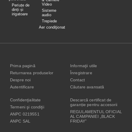
Video
Periuțe de
dinți și
Sisteme
irigatoare
audio
Trepiede
Aer condiţionat
Prima pagină
Informaţii utile
Returnarea produselor
Înregistrare
Despre noi
Contact
Autentificare
Căutare avansată
Confidenţialitate
Descarcă certificat de
garanție pentru accesorii
Termeni şi condiţii
REGULAMENTUL OFICIAL
ANPC 0219551
AL CAMPANIEI „BLACK
ANPC SAL
FRIDAY”