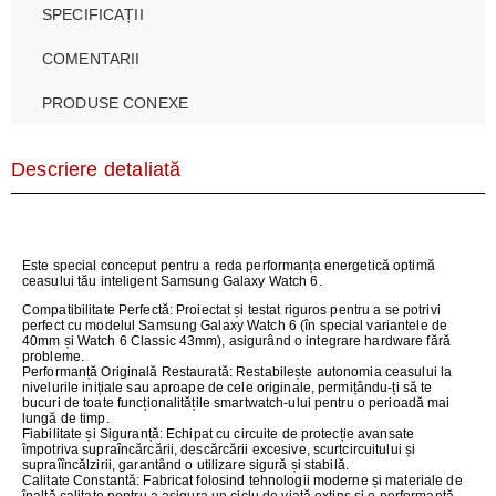
SPECIFICAȚII
COMENTARII
PRODUSE CONEXE
Descriere detaliată
Este special conceput pentru a reda performanța energetică optimă
ceasului tău inteligent Samsung Galaxy Watch 6.
Compatibilitate Perfectă:
Proiectat și testat riguros pentru a se potrivi
perfect cu modelul Samsung Galaxy Watch 6 (în special variantele de
40mm și Watch 6 Classic 43mm), asigurând o integrare hardware fără
probleme.
Performanță Originală Restaurată:
Restabilește autonomia ceasului la
nivelurile inițiale sau aproape de cele originale, permițându-ți să te
bucuri de toate funcționalitățile smartwatch-ului pentru o perioadă mai
lungă de timp.
Fiabilitate și Siguranță:
Echipat cu circuite de protecție avansate
împotriva supraîncărcării, descărcării excesive, scurtcircuitului și
supraîîncălzirii, garantând o utilizare sigură și stabilă.
Calitate Constantă:
Fabricat folosind tehnologii moderne și materiale de