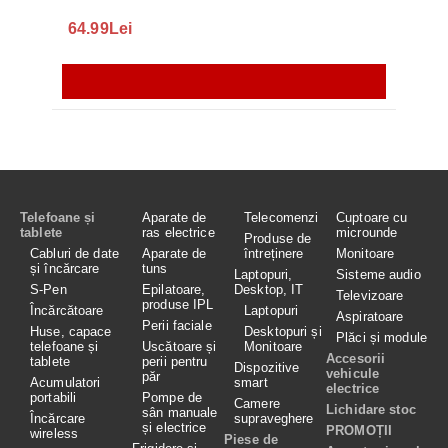
64.99Lei
56.
Telefoane și
Aparate de
Telecomenzi
Cuptoare cu
tablete
ras electrice
microunde
Produse de
Cabluri de date
Aparate de
întreținere
Monitoare
și încărcare
tuns
Laptopuri,
Sisteme audio
S-Pen
Epilatoare,
Desktop, IT
Televizoare
produse IPL
Încărcătoare
Laptopuri
Aspiratoare
Perii faciale
Huse, capace
Desktopuri și
Plăci și module
telefoane și
Uscătoare și
Monitoare
Accesorii
tablete
perii pentru
Dispozitive
vehicule
păr
Acumulatori
smart
electrice
portabili
Pompe de
Camere
Lichidare stoc
sân manuale
Încărcare
supraveghere
și electrice
PROMOȚII
wireless
Piese de