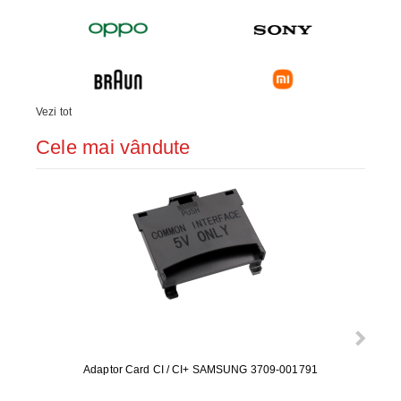
Vezi tot
Cele mai vândute
Adaptor Card CI / CI+ SAMSUNG 3709-001791
Rezerv
S9+, 
GALAX