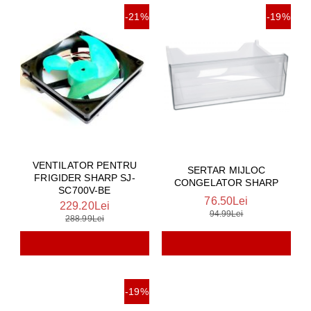
-21%
-19%
VENTILATOR PENTRU
SERTAR MIJLOC
FRIGIDER SHARP SJ-
CONGELATOR SHARP
SC700V-BE
76.50Lei
229.20Lei
94.99Lei
288.99Lei
-19%