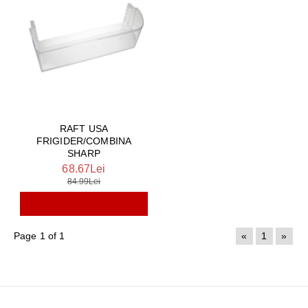
RAFT USA
FRIGIDER/COMBINA
SHARP
68.67Lei
84.99Lei
Page 1 of 1
«
1
»