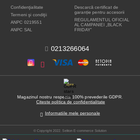
Confidenţialitate
Descarcă certificat de
garanție pentru accesorii
Termeni şi condiţii
REGULAMENTUL OFICIAL
ANPC 0219551
AL CAMPANIEI „BLACK
ANPC SAL
FRIDAY”
0213266064
GDPR
Magazinul nostru respecta 100% prevederile GDPR.
Citeste politica de confidentialitate
Informatiile mele personale
© Copyright 2022. Seliton E-commerce Solution