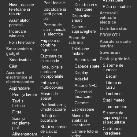
Aspiratoare
Perii faciale
Huse, capace
Desktopuri și
Plăci și module
telefoane și
Uscătoare și
Monitoare
Accesorii
tablete
perii pentru
Dispozitive
vehicule
păr
Acumulatori
smart
electrice
portabili
Pompe de
Camere
Lichidare stoc
sân manuale
Încărcare
supraveghere
și electrice
PROMOȚII
wireless
Piese de
Frigidere si
Aparate si scule
Folii telefoane
schimb
combine
service
Smartwatch și
Telefoane
frigorifice
Suveniruri
gadget
mobile
Cuptoare cu
Casă și grădină
Smartwatch
Acumulatori
microunde
Sisteme de
Căști
Capace spate
Hote, plite si
iluminat
cuptoare
Accesorii
Display
incorporabile
Becuri
electronice și
Adezivi
electrocasnice
Friteuze și
Lămpi de
Antene NFC
multicookers
lucru
Aspiratoare
Conectori
Maşini de
Lanterne
Perii și lavete
încărcare
spălat
Stații meteo
Țevi și
Camere
Purificatoare și
furtune
Termometre
umidificatoare
Espressoare
Filtre
Sisteme de
Roboţi de
Masini de
supraveghere
Saci și
bucătărie
spalat si
și securitate
recipiente
Uscatoare
Stații și mașini
praf
Curățare si
de călcat
Camere foto și
intreținere
Alimentatoare
video