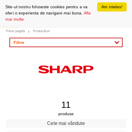
Site-ul nostru foloseste cookies pentru a va
Am inteles!
oferi o experienta de navigare mai buna.
Afla
mai multe
Prima pagină
Producători
Filtre
11
produse
Cele mai vândute