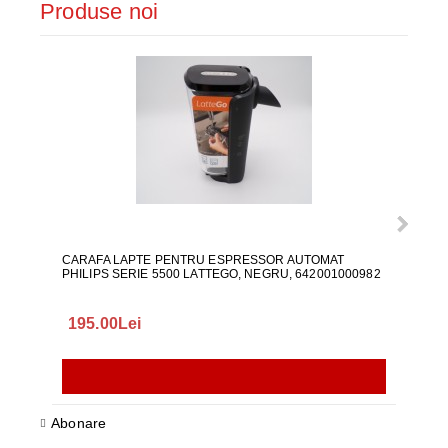
Produse noi
CARAFA LAPTE PENTRU ESPRESSOR AUTOMAT
ALI
PHILIPS SERIE 5500 LATTEGO, NEGRU, 642001000982
195.00Lei
418
Abonare