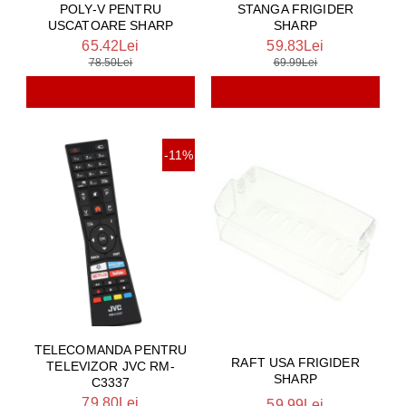
POLY-V PENTRU
STANGA FRIGIDER
USCATOARE SHARP
SHARP
65.42Lei
59.83Lei
78.50Lei
69.99Lei
-11%
TELECOMANDA PENTRU
RAFT USA FRIGIDER
TELEVIZOR JVC RM-
SHARP
C3337
79.80Lei
59.99Lei