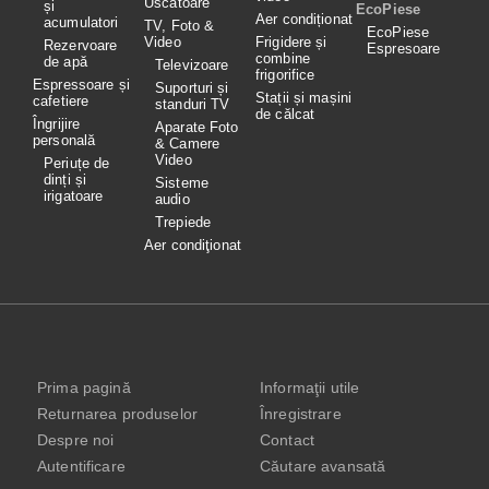
Uscătoare
și
EcoPiese
Aer condiționat
acumulatori
TV, Foto &
EcoPiese
Video
Frigidere și
Rezervoare
Espresoare
combine
de apă
Televizoare
frigorifice
Espressoare și
Suporturi și
Stații și mașini
cafetiere
standuri TV
de călcat
Îngrijire
Aparate Foto
personală
& Camere
Video
Periuțe de
dinți și
Sisteme
irigatoare
audio
Trepiede
Aer condiţionat
Prima pagină
Informaţii utile
Returnarea produselor
Înregistrare
Despre noi
Contact
Autentificare
Căutare avansată