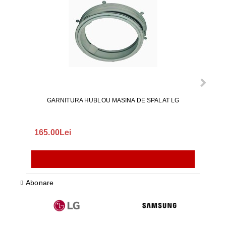
GARNITURA HUBLOU MASINA DE SPALAT LG
165.00Lei
140
Abonare