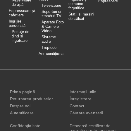
Rezervoare
Espresoare
combine
de apă
Televizoare
frigorifice
Espressoare și
Suporturi și
Stații și mașini
cafetiere
standuri TV
de călcat
Îngrijire
Aparate Foto
personală
& Camere
Video
Periuțe de
dinți și
Sisteme
irigatoare
audio
Trepiede
Aer condiţionat
Prima pagină
Informaţii utile
Returnarea produselor
Înregistrare
Despre noi
Contact
Autentificare
Căutare avansată
Confidenţialitate
Descarcă certificat de
garanție pentru accesorii