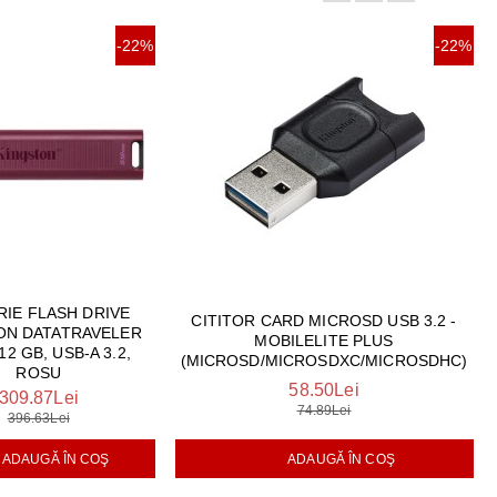
-22%
-22%
IE FLASH DRIVE
CITITOR CARD MICROSD USB 3.2 -
ON DATATRAVELER
MOBILELITE PLUS
12 GB, USB-A 3.2,
(MICROSD/MICROSDXC/MICROSDHC)
ROSU
58.50Lei
309.87Lei
74.89Lei
396.63Lei
ADAUGĂ ÎN COŞ
ADAUGĂ ÎN COŞ