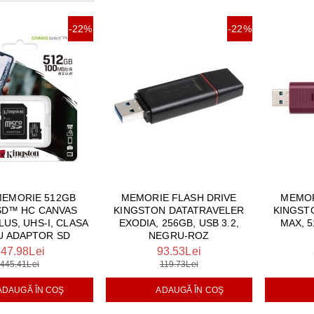
audio
FOANE
CU MICROUNDE
-22%
-22%
are
are
E SI CUPTOARE INCORPORABILE
 ILUMINAT
 module
I MULTICOOKERS
EO
SPĂLAT
 SUPRAVEGHERE ȘI SECURITATE
ESPRESOARE
ARE ȘI UMIDIFICATOARE
I INTREȚINERE
BUCĂTĂRIE
MEMORIE 512GB
MEMORIE FLASH DRIVE
MEMOR
SD™ HC CANVAS
KINGSTON DATATRAVELER
KINGST
AȘINI DE CĂLCAT
LUS, UHS-I, CLASA
EXODIA, 256GB, USB 3.2,
MAX, 5
CU ADAPTOR SD
NEGRU-ROZ
E
47.98Lei
93.53Lei
445.41Lei
119.73Lei
 VIDEO
ADAUGĂ ÎN COŞ
ADAUGĂ ÎN COŞ