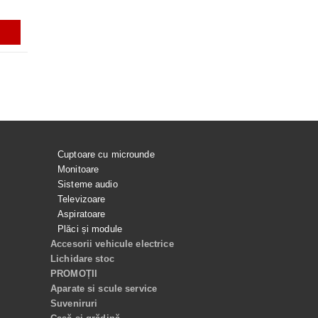
ADAUGĂ ÎN COŞ
ADAUGĂ ÎN COŞ
ADAUGĂ ÎN COŞ
ADAUGĂ ÎN C
Cuptoare cu microunde
Monitoare
Sisteme audio
Televizoare
Aspiratoare
Plăci și module
Accesorii vehicule electrice
Lichidare stoc
PROMOȚII
Aparate si scule service
Suveniruri