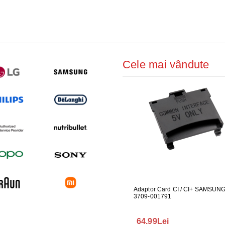
ŢIONAT
 DESKTOP, IT
E SMART
Cele mai vândute
PRAVEGHERE
UARE PENTRU
GARNITURA HUBLOU MASINA DE
Adaptor Card CI / CI+ SAMSUN
GARNITUR
ALAT LG
SPALAT LG
3709-001791
SPALAT L
165.00Lei
64.99Lei
140.00L