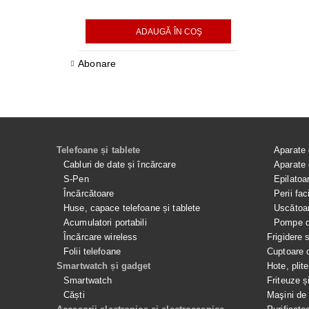
ADAUGĂ ÎN COŞ
AD
Abonare
Telefoane și tablete
Aparate 
Cabluri de date și încărcare
Aparate 
S-Pen
Epilatoa
Încărcătoare
Perii fac
Huse, capace telefoane și tablete
Uscătoar
Acumulatori portabili
Pompe de
Încărcare wireless
Frigidere 
Folii telefoane
Cuptoare 
Smartwatch și gadget
Hote, plit
Smartwatch
Friteuze ș
Căști
Maşini de 