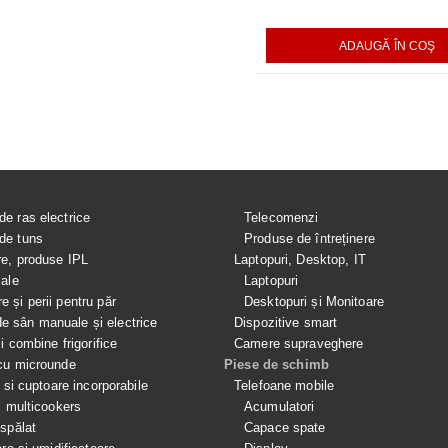
AUGĂ ÎN COŞ
ADAUGĂ ÎN COŞ
ADAUGĂ ÎN COŞ
de ras electrice
Telecomenzi
de tuns
Produse de întreținere
re, produse IPL
Laptopuri, Desktop, IT
iale
Laptopuri
e și perii pentru păr
Desktopuri și Monitoare
 sân manuale și electrice
Dispozitive smart
si combine frigorifice
Camere supraveghere
cu microunde
Piese de schimb
e si cuptoare incorporabile
Telefoane mobile
i multicookers
Acumulatori
spălat
Capace spate