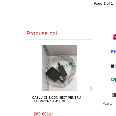
AER CONDI
Page 1 of 1
LAPTOPURI,
DISPOZITIV
Produse noi
CAMERE SU
CABLU ONE CONNECT PENTRU
FURTUN EVAC
TELEVIZOR SAMSUNG
MASINA DE SP
Vezi tot
289.00Lei
75.00Lei