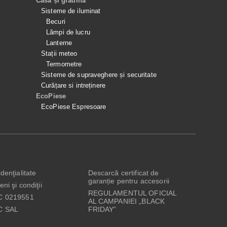
Casă și grădină
Sisteme de iluminat
Becuri
Lămpi de lucru
Lanterne
Stații meteo
Termometre
Sisteme de supraveghere și securitate
Curățare si intreținere
EcoPiese
EcoPiese Espresoare
denţialitate
Descarcă certificat de
garanție pentru accesorii
ni şi condiţii
REGULAMENTUL OFICIAL
C 0219551
AL CAMPANIEI „BLACK
C SAL
FRIDAY”