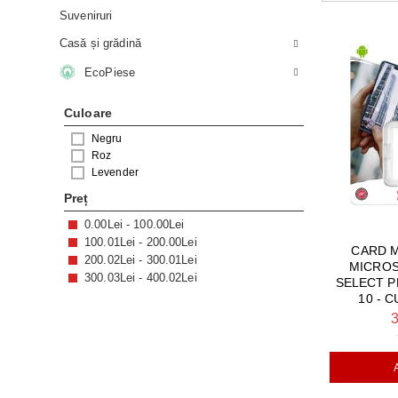
Suveniruri
APARATE ȘI SCULE
Sisteme 
FOLII TELE
CUPTOARE 
SERVICE
Casă și grădină
Televizo
Aspirato
CASĂ ȘI GRĂDINĂ
HOTE, PLIT
SISTEME DE
EcoPiese
Plăci și
PROMOȚII
Culoare
FRITEUZE Ș
STAȚII MET
Negru
EcoPiese
MAŞINI DE 
SISTEME DE
ECOPIESE 
Roz
Levender
PURIFICATO
CURĂȚARE S
Preț
0.00Lei - 100.00Lei
ROBOŢI DE 
100.01Lei - 200.00Lei
CARD 
200.02Lei - 300.01Lei
MICRO
STAȚII ȘI M
300.03Lei - 400.02Lei
SELECT P
10 - 
USCĂTOAR
3
TV, FOTO &