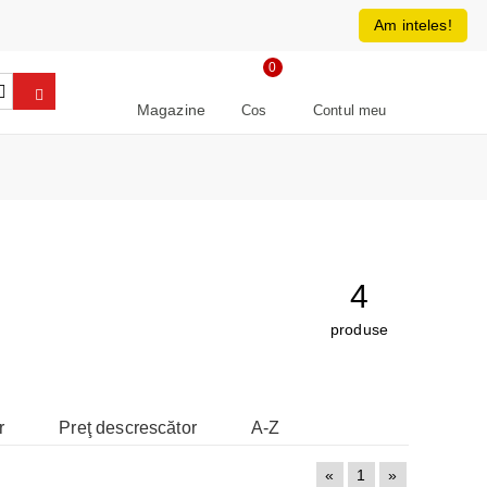
0213266064
RON
Am inteles!
0
Magazine
Cos
Contul meu
4
produse
r
Preţ descrescător
A-Z
«
1
»