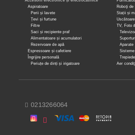
Accesorii electronice și electrocasnice
Purificato
Aspiratoare
Roboţi de 
Perii și lavete
Stații și 
Țevi și furtune
Uscătoare
Filtre
TV, Foto 
Saci și recipiente praf
Televizo
Alimentatoare și acumulatori
Suportur
Rezervoare de apă
Aparate
Espressoare și cafetiere
Sisteme
Îngrijire personală
Trepied
Periuțe de dinți și irigatoare
Aer condiţ
0213266064