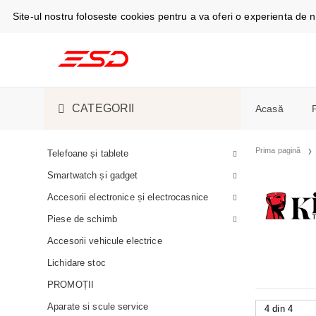
Site-ul nostru foloseste cookies pentru a va oferi o experienta de
CATEGORII
Acasă
TELEFOANE ȘI TABLETE
CABLURI DE
Prima pagină
Telefoane și tablete
Telefoan
Smartwatch și gadget
Espress
SMARTWATCH ȘI GADGET
S-PEN
SMARTWAT
Masini d
Accesorii electronice și electrocasnice
ACCESORII ELECTRONICE
ÎNCĂRCĂTO
CĂȘTI
ASPIRATOA
Camere f
ȘI ELECTROCASNICE
Piese de schimb
Aer cond
Accesorii vehicule electrice
PIESE DE SCHIMB
HUSE, CAPA
ESPRESSOAR
Frigider
frigorific
Lichidare stoc
LICHIDARE STOC
ACUMULATOR
ÎNGRIJIRE 
Stații și
PROMOȚII
Cuptoare
Aparate si scule service
SUVENIRURI
ÎNCĂRCARE
FRIGIDERE 
Monitoa