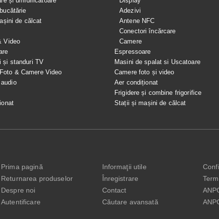
are și umidificatoare
Display
bucătărie
Adezivi
mașini de călcat
Antene NFC
Conectori încărcare
& Video
Camere
are
Espressoare
i și standuri TV
Masini de spalat si Uscatoare
 Foto & Camere Video
Camere foto și video
 audio
Aer condiționat
e
Frigidere și combine frigorifice
ionat
Stații și mașini de călcat
Prima pagină
Informaţii utile
Confi
Returnarea produselor
Înregistrare
Terme
Despre noi
Contact
ANP
Autentificare
Căutare avansată
ANP