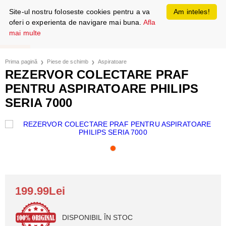
Site-ul nostru foloseste cookies pentru a va
Am inteles!
oferi o experienta de navigare mai buna.
Afla
mai multe
Prima pagină
Piese de schimb
Aspiratoare
REZERVOR COLECTARE PRAF
PENTRU ASPIRATOARE PHILIPS
SERIA 7000
199.99Lei
DISPONIBIL ÎN STOC