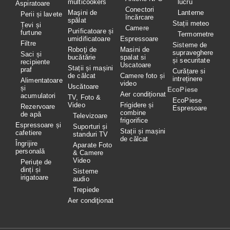
multicookers
lucru
Aspiratoare
Conectori
Maşini de
Lanterne
Perii și lavete
încărcare
spălat
Stații meteo
Țevi și
Camere
Purificatoare și
furtune
Termometre
umidificatoare
Espressoare
Filtre
Sisteme de
Roboţi de
Masini de
supraveghere
Saci și
bucătărie
spalat si
și securitate
recipiente
Uscatoare
Stații și mașini
praf
Curățare si
de călcat
Camere foto și
intreținere
Alimentatoare
video
Uscătoare
și
EcoPiese
Aer condiționat
acumulatori
TV, Foto &
EcoPiese
Video
Frigidere și
Rezervoare
Espresoare
combine
de apă
Televizoare
frigorifice
Espressoare și
Suporturi și
Stații și mașini
cafetiere
standuri TV
de călcat
Îngrijire
Aparate Foto
personală
& Camere
Video
Periuțe de
dinți și
Sisteme
irigatoare
audio
Trepiede
Aer condiţionat