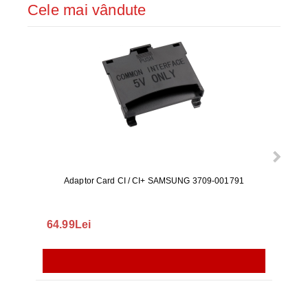
Cele mai vândute
Adaptor Card CI / CI+ SAMSUNG 3709-001791
Rezerv
S9+, 
GALAX
64.99Lei
56.