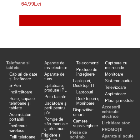
64.99Lei
56.
Telefoane și
Aparate de
Telecomenzi
Cuptoare cu
tablete
ras electrice
microunde
Produse de
Cabluri de date
Aparate de
întreținere
Monitoare
și încărcare
tuns
Laptopuri,
Sisteme audio
S-Pen
Epilatoare,
Desktop, IT
Televizoare
produse IPL
Încărcătoare
Laptopuri
Aspiratoare
Perii faciale
Huse, capace
Desktopuri și
Plăci și module
telefoane și
Uscătoare și
Monitoare
Accesorii
tablete
perii pentru
Dispozitive
vehicule
păr
Acumulatori
smart
electrice
portabili
Pompe de
Camere
Lichidare stoc
sân manuale
Încărcare
supraveghere
și electrice
PROMOȚII
wireless
Piese de
Frigidere si
Aparate si scule
Folii telefoane
schimb
combine