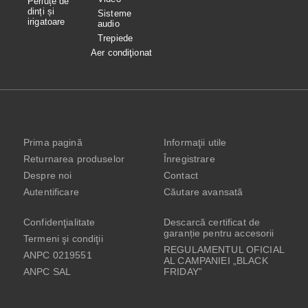
Periuțe de
dinți și
Sisteme
irigatoare
audio
Trepiede
Aer condiţionat
Prima pagină
Informaţii utile
Returnarea produselor
Înregistrare
Despre noi
Contact
Autentificare
Căutare avansată
Confidenţialitate
Descarcă certificat de
garanție pentru accesorii
Termeni şi condiţii
REGULAMENTUL OFICIAL
ANPC 0219551
AL CAMPANIEI „BLACK
ANPC SAL
FRIDAY”