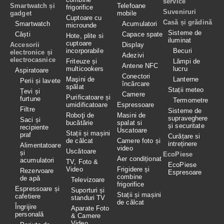
service
Smartwatch și
Telefoane
frigorifice
Suveniruri
gadget
mobile
Cuptoare cu
Casă și grădină
Smartwatch
Acumulatori
microunde
Sisteme de
Căști
Capace spate
Hote, plite si
iluminat
cuptoare
Accesorii
Display
incorporabile
Becuri
electronice și
Adezivi
electrocasnice
Friteuze și
Lămpi de
Antene NFC
multicookers
lucru
Aspiratoare
Conectori
Maşini de
Lanterne
Perii și lavete
încărcare
spălat
Stații meteo
Țevi și
Camere
Purificatoare și
furtune
Termometre
umidificatoare
Espressoare
Filtre
Sisteme de
Roboţi de
Masini de
supraveghere
Saci și
bucătărie
spalat si
și securitate
recipiente
Uscatoare
Stații și mașini
praf
Curățare si
de călcat
Camere foto și
intreținere
Alimentatoare
video
Uscătoare
și
EcoPiese
Aer condiționat
acumulatori
TV, Foto &
EcoPiese
Video
Frigidere și
Rezervoare
Espresoare
combine
de apă
Televizoare
frigorifice
Espressoare și
Suporturi și
Stații și mașini
cafetiere
standuri TV
de călcat
Îngrijire
Aparate Foto
personală
& Camere
Video