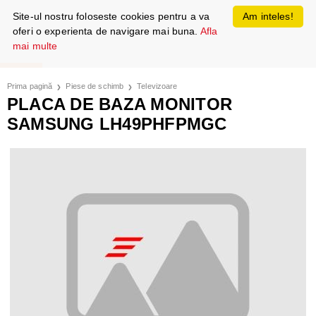
Site-ul nostru foloseste cookies pentru a va
Am inteles!
oferi o experienta de navigare mai buna.
Afla
mai multe
Prima pagină
Piese de schimb
Televizoare
PLACA DE BAZA MONITOR
SAMSUNG LH49PHFPMGC