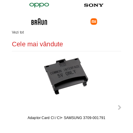
Vezi tot
Cele mai vândute
Adaptor Card CI / CI+ SAMSUNG 3709-001791
Rezerv
S9+, 
GALAX