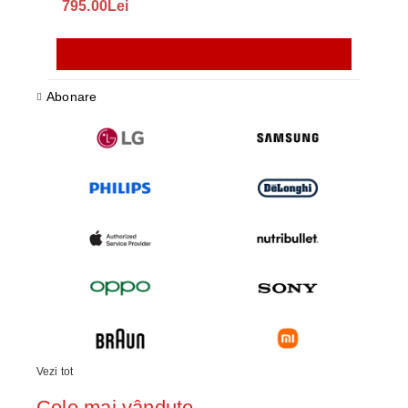
795.00Lei
195
Abonare
Vezi tot
Cele mai vândute