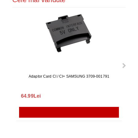
Adaptor Card CI / CI+ SAMSUNG 3709-001791
Rezerv
S9+, 
GALAX
64.99Lei
56.