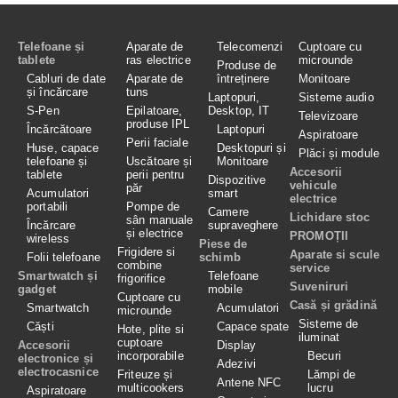
Telefoane și
Aparate de
Telecomenzi
Cuptoare cu
tablete
ras electrice
microunde
Produse de
Cabluri de date
Aparate de
întreținere
Monitoare
și încărcare
tuns
Laptopuri,
Sisteme audio
S-Pen
Epilatoare,
Desktop, IT
Televizoare
produse IPL
Încărcătoare
Laptopuri
Aspiratoare
Perii faciale
Huse, capace
Desktopuri și
Plăci și module
telefoane și
Uscătoare și
Monitoare
Accesorii
tablete
perii pentru
Dispozitive
vehicule
păr
Acumulatori
smart
electrice
portabili
Pompe de
Camere
Lichidare stoc
sân manuale
Încărcare
supraveghere
și electrice
PROMOȚII
wireless
Piese de
Frigidere si
Aparate si scule
Folii telefoane
schimb
combine
service
Smartwatch și
Telefoane
frigorifice
Suveniruri
gadget
mobile
Cuptoare cu
Casă și grădină
Smartwatch
Acumulatori
microunde
Sisteme de
Căști
Capace spate
Hote, plite si
iluminat
cuptoare
Accesorii
Display
incorporabile
Becuri
electronice și
Adezivi
electrocasnice
Friteuze și
Lămpi de
Antene NFC
multicookers
lucru
Aspiratoare