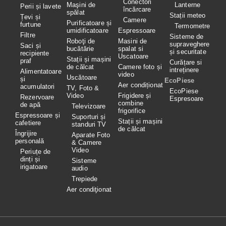
Conectori
Maşini de
Lanterne
Perii și lavete
încărcare
spălat
Stații meteo
Țevi și
Camere
Purificatoare și
furtune
Termometre
umidificatoare
Espressoare
Filtre
Sisteme de
Roboţi de
Masini de
supraveghere
Saci și
bucătărie
spalat si
și securitate
recipiente
Uscatoare
Stații și mașini
praf
Curățare si
de călcat
Camere foto și
intreținere
Alimentatoare
video
Uscătoare
și
EcoPiese
Aer condiționat
acumulatori
TV, Foto &
EcoPiese
Video
Frigidere și
Rezervoare
Espresoare
combine
de apă
Televizoare
frigorifice
Espressoare și
Suporturi și
Stații și mașini
cafetiere
standuri TV
de călcat
Îngrijire
Aparate Foto
personală
& Camere
Video
Periuțe de
dinți și
Sisteme
irigatoare
audio
Trepiede
Aer condiţionat