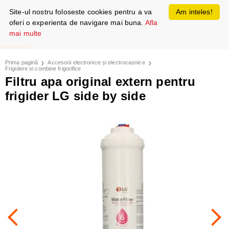
Site-ul nostru foloseste cookies pentru a va
Am inteles!
oferi o experienta de navigare mai buna.
Afla
mai multe
Prima pagină
Accesorii electronice și electrocasnice
Frigidere si combine frigorifice
Filtru apa original extern pentru
frigider LG side by side