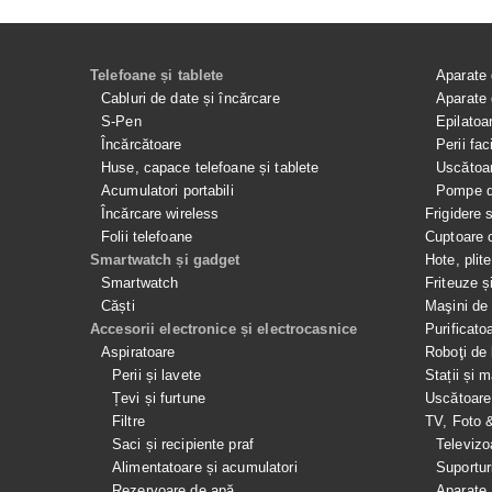
Telefoane și tablete
Aparate 
Cabluri de date și încărcare
Aparate 
S-Pen
Epilatoa
Încărcătoare
Perii fac
Huse, capace telefoane și tablete
Uscătoar
Acumulatori portabili
Pompe de
Încărcare wireless
Frigidere 
Folii telefoane
Cuptoare 
Smartwatch și gadget
Hote, plit
Smartwatch
Friteuze ș
Căști
Maşini de 
Accesorii electronice și electrocasnice
Purificato
Aspiratoare
Roboţi de 
Perii și lavete
Stații și 
Țevi și furtune
Uscătoare
Filtre
TV, Foto 
Saci și recipiente praf
Televizo
Alimentatoare și acumulatori
Suportur
Rezervoare de apă
Aparate