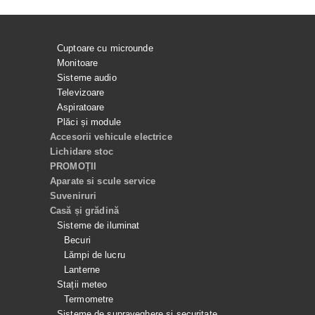
Cuptoare cu microunde
Monitoare
Sisteme audio
Televizoare
Aspiratoare
Plăci și module
Accesorii vehicule electrice
Lichidare stoc
PROMOȚII
Aparate si scule service
Suveniruri
Casă și grădină
Sisteme de iluminat
Becuri
Lămpi de lucru
Lanterne
Stații meteo
Termometre
Sisteme de supraveghere și securitate