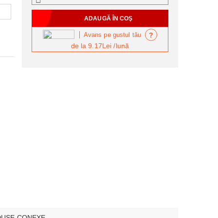
?
Avans pe gustul tău
de la
9.17Lei
/lună
USE CONEXE