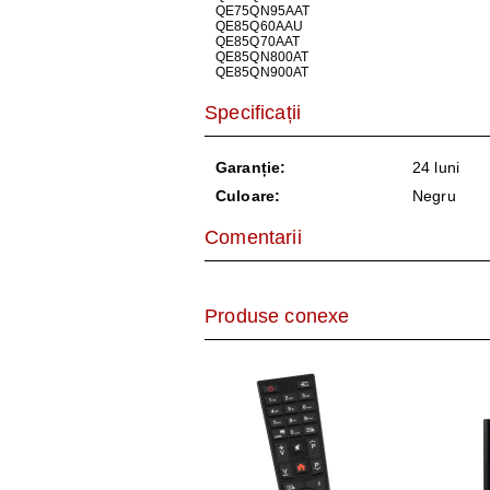
QE75QN95AAT
QE85Q60AAU
QE85Q70AAT
QE85QN800AT
QE85QN900AT
Specificații
Garanție:
24 luni
Culoare:
Negru
Comentarii
Produse conexe