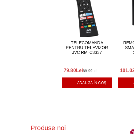
TELECOMANDA
REMO
PENTRU TELEVIZOR
SMA
JVC RM-C3337
79.80Lei
101.0
89.99Lei
ADAUGĂ ÎN COŞ
Produse noi