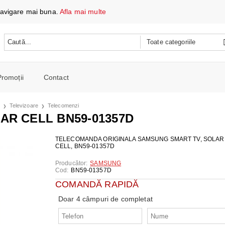
 navigare mai buna.
Afla mai multe
Promoții
Contact
 DATE ȘI ÎNCĂRCARE
Televizoare
Telecomenzi
e mobile
R CELL BN59-01357D
oare
CH
e spalat si Uscatoare
TELECOMANDA ORIGINALA SAMSUNG SMART TV, SOLAR
CELL, BN59-01357D
ARE
RE
oto și video
Producător:
SAMSUNG
iționat
Cod:
BN59-01357D
CE TELEFOANE ȘI TABLETE
E ȘI CAFETIERE
e și combine
COMANDĂ RAPIDĂ
e
I PORTABILI
PERSONALĂ
 mașini de călcat
Doar 4 câmpuri de completat
 cu microunde
 WIRELESS
SI COMBINE FRIGORIFICE
re