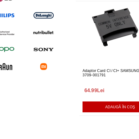
UBLOU MASINA DE
GARNITURA HUBLOU MASINA DE
Adaptor Card CI / CI+ SAMSUN
DUZA PIC
SPALAT LG
3709-001791
PENTRU P
140.00Lei
64.99Lei
199.99L
AUGĂ ÎN COŞ
ADAUGĂ ÎN COŞ
ADAUGĂ ÎN COŞ