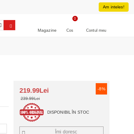
0213266064
RON
Am inteles!
0
Magazine
Cos
Contul meu
-8%
219.99Lei
239.99Lei
DISPONIBIL ÎN STOC
Îmi doresc