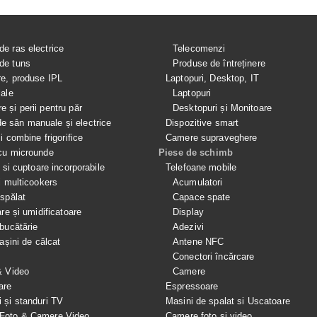
de ras electrice
Telecomenzi
de tuns
Produse de întreținere
re, produse IPL
Laptopuri, Desktop, IT
iale
Laptopuri
e și perii pentru păr
Desktopuri și Monitoare
 sân manuale și electrice
Dispozitive smart
si combine frigorifice
Camere supraveghere
cu microunde
Piese de schimb
e si cuptoare incorporabile
Telefoane mobile
i multicookers
Acumulatori
spălat
Capace spate
are și umidificatoare
Display
bucătărie
Adezivi
mașini de călcat
Antene NFC
Conectori încărcare
& Video
Camere
are
Espressoare
i și standuri TV
Masini de spalat si Uscatoare
 Foto & Camere Video
Camere foto și video