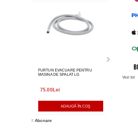
FURTUN EVACUARE PENTRU
GARNITURA H
MASINA DE SPALAT LG
SPALAT LG
Vezi tot
75.00Lei
165.00Lei
ADAUGĂ ÎN COŞ
AD
Abonare