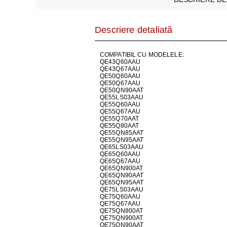
AER CONDI
LAPTOPURI,
Descriere detaliată
DISPOZITIV
COMPATIBIL CU MODELELE:
QE43Q60AAU
QE43Q67AAU
CAMERE SU
QE50Q60AAU
QE50Q67AAU
QE50QN90AAT
QE55LS03AAU
QE55Q60AAU
QE55Q67AAU
QE55Q70AAT
QE55Q80AAT
QE55QN85AAT
QE55QN95AAT
QE65LS03AAU
QE65Q60AAU
QE65Q67AAU
QE65QN900AT
QE65QN90AAT
QE65QN95AAT
QE75LS03AAU
QE75Q60AAU
QE75Q67AAU
QE75QN800AT
QE75QN900AT
QE75QN90AAT