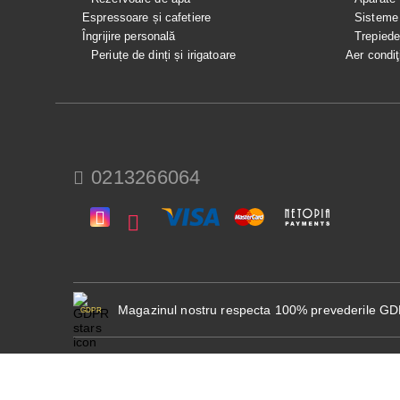
Espressoare și cafetiere
Sisteme
Îngrijire personală
Trepied
Periuțe de dinți și irigatoare
Aer condiţ
0213266064
Magazinul nostru respecta 100% prevederile G
GDPR