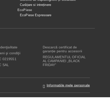
Curățare si intreținere
EcoPiese
EcoPiese Espresoare
denţialitate
Descarcă certificat de
garanție pentru accesorii
ni şi condiţii
REGULAMENTUL OFICIAL
C 0219551
AL CAMPANIEI „BLACK
C SAL
FRIDAY”
Informatiile mele personale