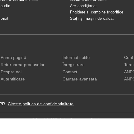
 audio
Aer condiționat
e
Frigidere și combine frigorifice
ionat
Stații și mașini de călcat
Prima pagină
Informaţii utile
Confi
Returnarea produselor
Înregistrare
Terme
Despre noi
Contact
ANP
Autentificare
Căutare avansată
ANP
DPR.
Citeste politica de confidentialitate
© Copyright 2022. Seliton E-commerce Solution