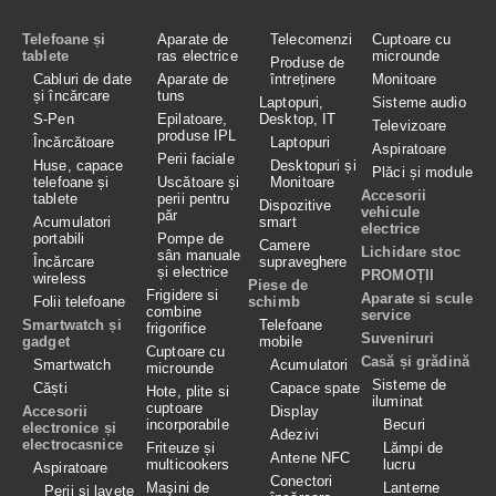
Telefoane și
Aparate de
Telecomenzi
Cuptoare cu
tablete
ras electrice
microunde
Produse de
Cabluri de date
Aparate de
întreținere
Monitoare
și încărcare
tuns
Laptopuri,
Sisteme audio
S-Pen
Epilatoare,
Desktop, IT
Televizoare
produse IPL
Încărcătoare
Laptopuri
Aspiratoare
Perii faciale
Huse, capace
Desktopuri și
Plăci și module
telefoane și
Uscătoare și
Monitoare
Accesorii
tablete
perii pentru
Dispozitive
vehicule
păr
Acumulatori
smart
electrice
portabili
Pompe de
Camere
Lichidare stoc
sân manuale
Încărcare
supraveghere
și electrice
PROMOȚII
wireless
Piese de
Frigidere si
Aparate si scule
Folii telefoane
schimb
combine
service
Smartwatch și
Telefoane
frigorifice
Suveniruri
gadget
mobile
Cuptoare cu
Casă și grădină
Smartwatch
Acumulatori
microunde
Sisteme de
Căști
Capace spate
Hote, plite si
iluminat
cuptoare
Accesorii
Display
incorporabile
Becuri
electronice și
Adezivi
electrocasnice
Friteuze și
Lămpi de
Antene NFC
multicookers
lucru
Aspiratoare
Conectori
Maşini de
Lanterne
Perii și lavete