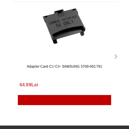
Adaptor Card CI / CI+ SAMSUNG 3709-001791
Rezerv
S9+, 
GALAX
64.99Lei
56.