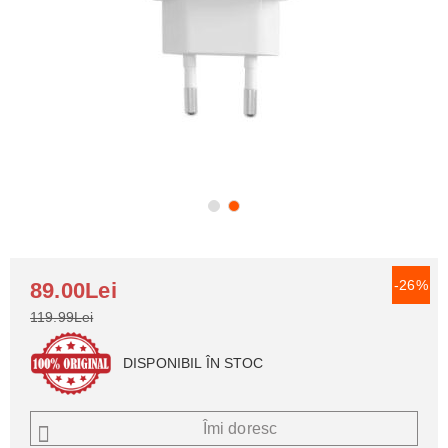
-26%
89.00Lei
119.99Lei
DISPONIBIL ÎN STOC
Îmi doresc