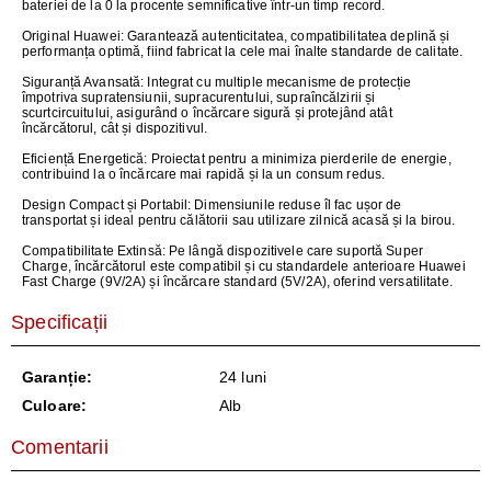
bateriei de la 0 la procente semnificative într-un timp record.
Original Huawei:
Garantează autenticitatea, compatibilitatea deplină și
performanța optimă, fiind fabricat la cele mai înalte standarde de calitate.
Siguranță Avansată:
Integrat cu multiple mecanisme de protecție
împotriva supratensiunii, supracurentului, supraîncălzirii și
scurtcircuitului, asigurând o încărcare sigură și protejând atât
încărcătorul, cât și dispozitivul.
Eficiență Energetică:
Proiectat pentru a minimiza pierderile de energie,
contribuind la o încărcare mai rapidă și la un consum redus.
Design Compact și Portabil:
Dimensiunile reduse îl fac ușor de
transportat și ideal pentru călătorii sau utilizare zilnică acasă și la birou.
Compatibilitate Extinsă:
Pe lângă dispozitivele care suportă Super
Charge, încărcătorul este compatibil și cu standardele anterioare Huawei
Fast Charge (9V/2A) și încărcare standard (5V/2A), oferind versatilitate.
Specificații
Garanție:
24 luni
Culoare:
Alb
Comentarii