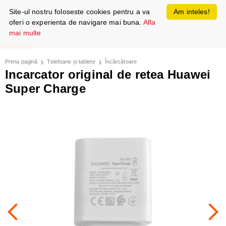
Site-ul nostru foloseste cookies pentru a va
Am inteles!
oferi o experienta de navigare mai buna.
Afla
mai multe
Prima pagină
Telefoane și tablete
Încărcătoare
Incarcator original de retea Huawei
Super Charge