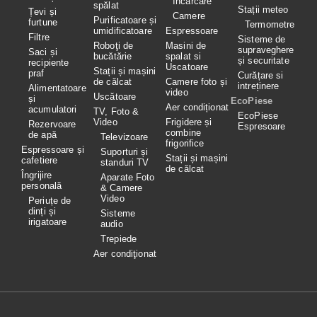
încărcare
spălat
Stații meteo
Țevi și
Camere
Purificatoare și
furtune
Termometre
umidificatoare
Espressoare
Filtre
Sisteme de
Roboţi de
Masini de
supraveghere
Saci și
bucătărie
spalat si
și securitate
recipiente
Uscatoare
Stații și mașini
praf
Curățare si
de călcat
Camere foto și
intreținere
Alimentatoare
video
Uscătoare
și
EcoPiese
Aer condiționat
acumulatori
TV, Foto &
EcoPiese
Video
Frigidere și
Rezervoare
Espresoare
combine
de apă
Televizoare
frigorifice
Espressoare și
Suporturi și
Stații și mașini
cafetiere
standuri TV
de călcat
Îngrijire
Aparate Foto
personală
& Camere
Video
Periuțe de
dinți și
Sisteme
irigatoare
audio
Trepiede
Aer condiţionat