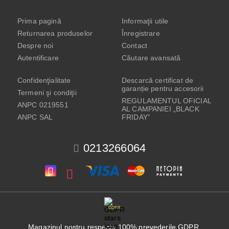
Prima pagină
Informaţii utile
Returnarea produselor
Înregistrare
Despre noi
Contact
Autentificare
Căutare avansată
Confidenţialitate
Descarcă certificat de
garanție pentru accesorii
Termeni şi condiţii
REGULAMENTUL OFICIAL
ANPC 0219551
AL CAMPANIEI „BLACK
ANPC SAL
FRIDAY”
0213266064
GDPR
Magazinul nostru respecta 100% prevederile GDPR.