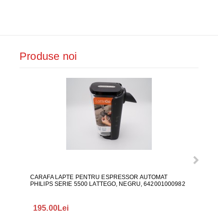
Produse noi
CARAFA LAPTE PENTRU ESPRESSOR AUTOMAT
ALI
PHILIPS SERIE 5500 LATTEGO, NEGRU, 642001000982
195.00Lei
418