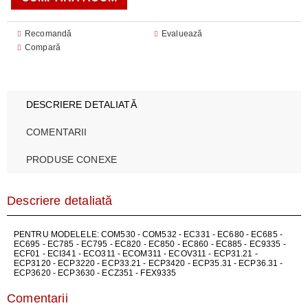
Recomandă
Evaluează
Compară
DESCRIERE DETALIATĂ
COMENTARII
PRODUSE CONEXE
Descriere detaliată
PENTRU MODELELE: COM530 - COM532 - EC331 - EC680 - EC685 -
EC695 - EC785 - EC795 - EC820 - EC850 - EC860 - EC885 - EC9335 -
ECF01 - ECI341 - ECO311 - ECOM311 - ECOV311 - ECP31.21 -
ECP3120 - ECP3220 - ECP33.21 - ECP3420 - ECP35.31 - ECP36.31 -
ECP3620 - ECP3630 - ECZ351 - FEX9335
Comentarii