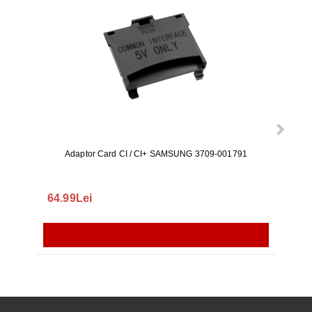
Adaptor Card CI / CI+ SAMSUNG 3709-001791
Rezerv
S9+, 
GALAX
64.99Lei
56.