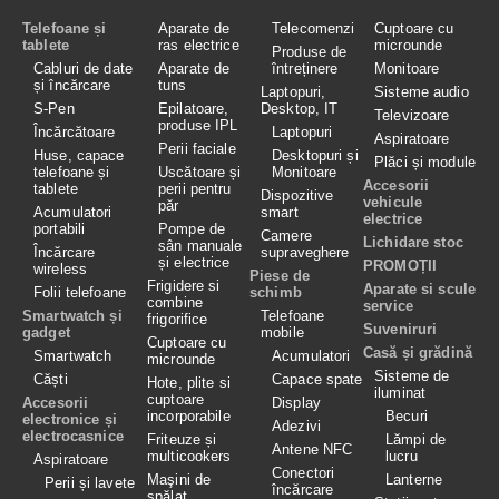
Telefoane și
Aparate de
Telecomenzi
Cuptoare cu
tablete
ras electrice
microunde
Produse de
Cabluri de date
Aparate de
întreținere
Monitoare
și încărcare
tuns
Laptopuri,
Sisteme audio
S-Pen
Epilatoare,
Desktop, IT
Televizoare
produse IPL
Încărcătoare
Laptopuri
Aspiratoare
Perii faciale
Huse, capace
Desktopuri și
Plăci și module
telefoane și
Uscătoare și
Monitoare
Accesorii
tablete
perii pentru
Dispozitive
vehicule
păr
Acumulatori
smart
electrice
portabili
Pompe de
Camere
Lichidare stoc
sân manuale
Încărcare
supraveghere
și electrice
PROMOȚII
wireless
Piese de
Frigidere si
Aparate si scule
Folii telefoane
schimb
combine
service
Smartwatch și
Telefoane
frigorifice
Suveniruri
gadget
mobile
Cuptoare cu
Casă și grădină
Smartwatch
Acumulatori
microunde
Sisteme de
Căști
Capace spate
Hote, plite si
iluminat
cuptoare
Accesorii
Display
incorporabile
Becuri
electronice și
Adezivi
electrocasnice
Friteuze și
Lămpi de
Antene NFC
multicookers
lucru
Aspiratoare
Conectori
Maşini de
Lanterne
Perii și lavete
încărcare
spălat