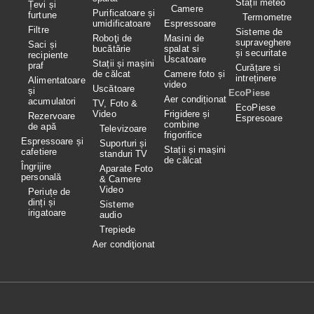
Stații meteo
Țevi și
Camere
Purificatoare și
furtune
Termometre
umidificatoare
Espressoare
Filtre
Sisteme de
Roboţi de
Masini de
supraveghere
Saci și
bucătărie
spalat si
și securitate
recipiente
Uscatoare
Stații și mașini
praf
Curățare si
de călcat
Camere foto și
intreținere
Alimentatoare
video
Uscătoare
și
EcoPiese
Aer condiționat
acumulatori
TV, Foto &
EcoPiese
Video
Frigidere și
Rezervoare
Espresoare
combine
de apă
Televizoare
frigorifice
Espressoare și
Suporturi și
Stații și mașini
cafetiere
standuri TV
de călcat
Îngrijire
Aparate Foto
personală
& Camere
Video
Periuțe de
dinți și
Sisteme
irigatoare
audio
Trepiede
Aer condiţionat