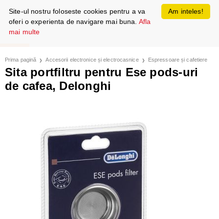
Site-ul nostru foloseste cookies pentru a va
Am inteles!
oferi o experienta de navigare mai buna.
Afla
mai multe
Prima pagină
Accesorii electronice și electrocasnice
Espressoare și cafetiere
Sita portfiltru pentru Ese pods-uri
de cafea, Delonghi