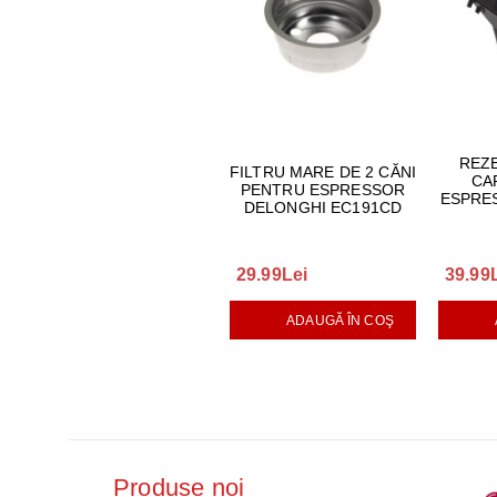
REZ
FILTRU MARE DE 2 CĂNI
CA
PENTRU ESPRESSOR
ESPRE
DELONGHI EC191CD
29.99Lei
39.99
ADAUGĂ ÎN COŞ
Produse noi