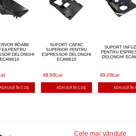
ERVOR BOABE
SUPORT CAPAC
SUPORT INFU
FEA PENTRU
SUPERIOR PENTRU
PENTRU ESPRE
SSOR DELONGHI
ESPRESSOR DELONGHI
DELONGHI ECA
ECAM610
ECAM610
Lei
49.00Lei
49.00Lei
ADAUGĂ ÎN COŞ
ADAUGĂ ÎN COŞ
ADAUGĂ ÎN
Cele mai vândute