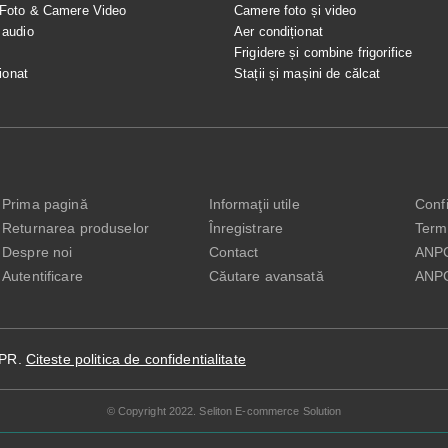
 Foto & Camere Video
Camere foto și video
 audio
Aer condiționat
e
Frigidere și combine frigorifice
ionat
Stații și mașini de călcat
Prima pagină
Informaţii utile
Confi
Returnarea produselor
Înregistrare
Terme
Despre noi
Contact
ANP
Autentificare
Căutare avansată
ANP
DPR.
Citeste politica de confidentialitate
© Copyright 2022. Seliton E-commerce Solution