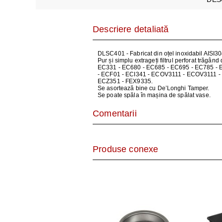
AER CONDI
LAPTOPURI,
Descriere detaliată
DISPOZITIV
DLSC401 - Fabricat din oțel inoxidabil AISI304
Pur și simplu extrageți filtrul perforat trăgân
EC331 - EC680 - EC685 - EC695 - EC785 - 
CAMERE SU
- ECF01 - ECI341 - ECOV3111 - ECOV3111 -
ECZ351 - FEX9335.
Se asortează bine cu De’Longhi Tamper.
Se poate spăla în mașina de spălat vase.
Comentarii
Produse conexe