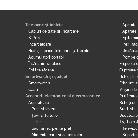
Telefoane și tablete
Aparate 
Cabluri de date și încărcare
Aparate 
S-Pen
Epilatoa
Încărcătoare
Perii fac
Huse, capace telefoane și tablete
Uscătoar
Acumulatori portabili
Pompe de
Încărcare wireless
Frigidere 
Folii telefoane
Cuptoare 
Smartwatch și gadget
Hote, plit
Smartwatch
Friteuze ș
Căști
Maşini de 
Accesorii electronice și electrocasnice
Purificato
Aspiratoare
Roboţi de 
Perii și lavete
Stații și 
Țevi și furtune
Uscătoare
Filtre
TV, Foto 
Saci și recipiente praf
Televizo
Alimentatoare și acumulatori
Suportur