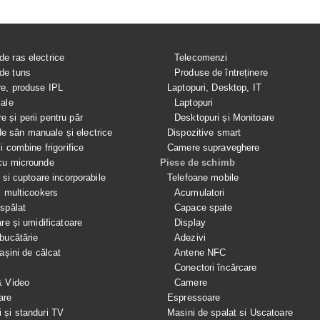
de ras electrice
Telecomenzi
de tuns
Produse de întreținere
re, produse IPL
Laptopuri, Desktop, IT
iale
Laptopuri
e și perii pentru păr
Desktopuri și Monitoare
 sân manuale și electrice
Dispozitive smart
si combine frigorifice
Camere supraveghere
cu microunde
Piese de schimb
e si cuptoare incorporabile
Telefoane mobile
i multicookers
Acumulatori
spălat
Capace spate
are și umidificatoare
Display
bucătărie
Adezivi
mașini de călcat
Antene NFC
Conectori încărcare
& Video
Camere
are
Espressoare
i și standuri TV
Masini de spalat si Uscatoare