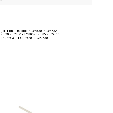
cu un știft. Pentru modele: COM530 - COM532 -
 EC820 - EC850 - EC860 - EC885 - EC9335
 - ECP36.31 - ECP3620 - ECP3630 -