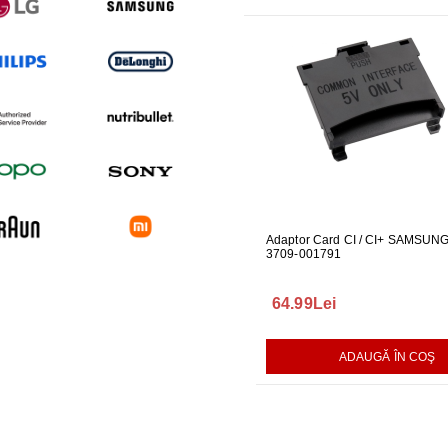
UARE PENTRU
GARNITURA HUBLOU MASINA DE
Adaptor Card CI / CI+ SAMSUN
GARNITUR
ALAT LG
SPALAT LG
3709-001791
SPALAT L
165.00Lei
64.99Lei
140.00L
AUGĂ ÎN COŞ
ADAUGĂ ÎN COŞ
ADAUGĂ ÎN COŞ