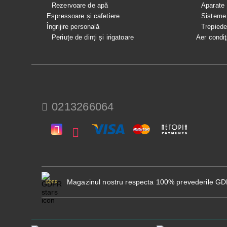
Rezervoare de apă
Aparate
Espressoare și cafetiere
Sisteme
Îngrijire personală
Trepied
Periuțe de dinți și irigatoare
Aer condiţ
0213266064
Magazinul nostru respecta 100% prevederile G
GDPR