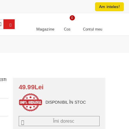
0213266064
RON
Am inteles!
0
Magazine
Cos
Contul meu
ESTI
49.99Lei
DISPONIBIL ÎN STOC
Îmi doresc