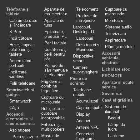
Telefoane și
Aparate de
Telecomenzi
Cuptoare cu
tablete
ras electrice
microunde
Produse de
Cabluri de date
Aparate de
întreținere
Monitoare
și încărcare
tuns
Laptopuri,
Sisteme audio
S-Pen
Epilatoare,
Desktop, IT
Televizoare
produse IPL
Încărcătoare
Laptopuri
Aspiratoare
Perii faciale
Huse, capace
Desktopuri și
Plăci și module
telefoane și
Uscătoare și
Monitoare
Accesorii
tablete
perii pentru
Dispozitive
vehicule
păr
Acumulatori
smart
electrice
portabili
Pompe de
Camere
Lichidare stoc
sân manuale
Încărcare
supraveghere
și electrice
PROMOȚII
wireless
Piese de
Frigidere si
Aparate si scule
Folii telefoane
schimb
combine
service
Smartwatch și
Telefoane
frigorifice
Suveniruri
gadget
mobile
Cuptoare cu
Casă și grădină
Smartwatch
Acumulatori
microunde
Sisteme de
Căști
Capace spate
Hote, plite si
iluminat
cuptoare
Accesorii
Display
incorporabile
Becuri
electronice și
Adezivi
electrocasnice
Friteuze și
Lămpi de
Antene NFC
multicookers
lucru
Aspiratoare
Conectori
Maşini de
Lanterne
Perii și lavete
încărcare