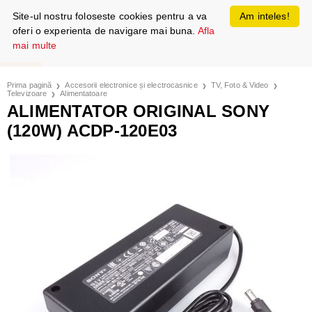
Site-ul nostru foloseste cookies pentru a va
Am inteles!
oferi o experienta de navigare mai buna.
Afla
mai multe
Prima pagină
Accesorii electronice și electrocasnice
TV, Foto & Video
Televizoare
Alimentatoare
ALIMENTATOR ORIGINAL SONY
(120W) ACDP-120E03