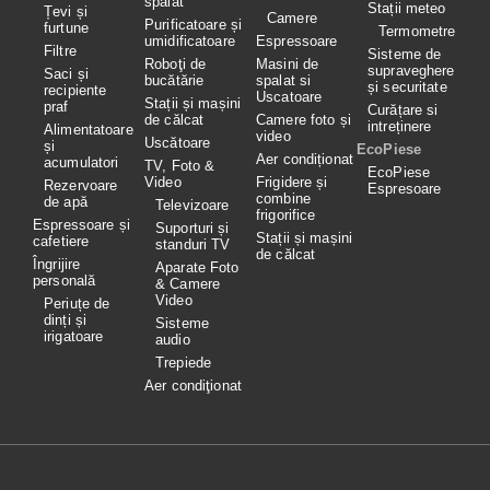
spălat
Stații meteo
Țevi și
Camere
Purificatoare și
furtune
Termometre
umidificatoare
Espressoare
Filtre
Sisteme de
Roboţi de
Masini de
supraveghere
Saci și
bucătărie
spalat si
și securitate
recipiente
Uscatoare
Stații și mașini
praf
Curățare si
de călcat
Camere foto și
intreținere
Alimentatoare
video
Uscătoare
și
EcoPiese
Aer condiționat
acumulatori
TV, Foto &
EcoPiese
Video
Frigidere și
Rezervoare
Espresoare
combine
de apă
Televizoare
frigorifice
Espressoare și
Suporturi și
Stații și mașini
cafetiere
standuri TV
de călcat
Îngrijire
Aparate Foto
personală
& Camere
Video
Periuțe de
dinți și
Sisteme
irigatoare
audio
Trepiede
Aer condiţionat