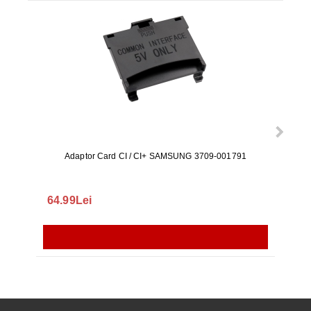
Adaptor Card CI / CI+ SAMSUNG 3709-001791
Rezerv
S9+, 
GALAX
64.99Lei
56.