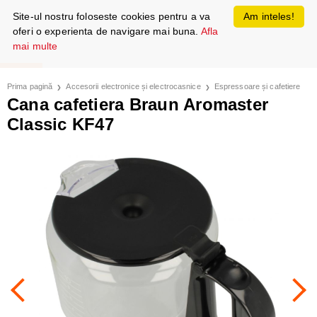
Site-ul nostru foloseste cookies pentru a va
Am inteles!
oferi o experienta de navigare mai buna.
Afla
mai multe
Prima pagină
Accesorii electronice și electrocasnice
Espressoare și cafetiere
Cana cafetiera Braun Aromaster
Classic KF47