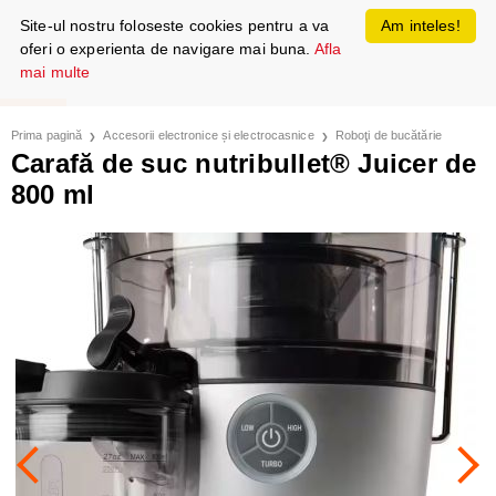
Site-ul nostru foloseste cookies pentru a va
Am inteles!
oferi o experienta de navigare mai buna.
Afla
mai multe
Prima pagină
Accesorii electronice și electrocasnice
Roboţi de bucătărie
Carafă de suc nutribullet® Juicer de
800 ml