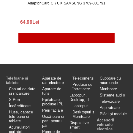
Adaptor Card CI / CI+ SAMSUNG 3709-001791
Rezerv
S9+, 
GALAX
64.99Lei
56.
Telefoane și
Aparate de
Telecomenzi
Cuptoare cu
tablete
ras electrice
microunde
Produse de
Cabluri de date
Aparate de
întreținere
Monitoare
și încărcare
tuns
Laptopuri,
Sisteme audio
S-Pen
Epilatoare,
Desktop, IT
Televizoare
produse IPL
Încărcătoare
Laptopuri
Aspiratoare
Perii faciale
Huse, capace
Desktopuri și
Plăci și module
telefoane și
Uscătoare și
Monitoare
Accesorii
tablete
perii pentru
Dispozitive
vehicule
păr
Acumulatori
smart
electrice
portabili
Pompe de