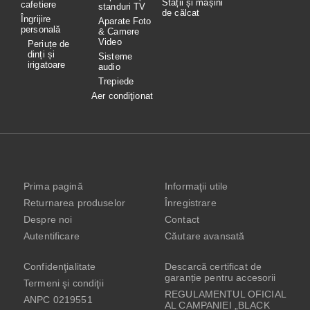
Stații și mașini
cafetiere
standuri TV
de călcat
Îngrijire
Aparate Foto
personală
& Camere
Video
Periuțe de
dinți și
Sisteme
irigatoare
audio
Trepiede
Aer condiţionat
Prima pagină
Informaţii utile
Returnarea produselor
Înregistrare
Despre noi
Contact
Autentificare
Căutare avansată
Confidenţialitate
Descarcă certificat de
garanție pentru accesorii
Termeni şi condiţii
REGULAMENTUL OFICIAL
ANPC 0219551
AL CAMPANIEI „BLACK