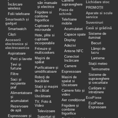
Camere
Lichidare stoc
sân manuale
Încărcare
supraveghere
și electrice
PROMOȚII
wireless
Piese de
Frigidere si
Aparate si scule
Folii telefoane
schimb
combine
service
Smartwatch și
Telefoane
frigorifice
Suveniruri
gadget
mobile
Cuptoare cu
Casă și grădină
Smartwatch
Acumulatori
microunde
Sisteme de
Căști
Capace spate
Hote, plite si
iluminat
cuptoare
Accesorii
Display
incorporabile
Becuri
electronice și
Adezivi
electrocasnice
Friteuze și
Lămpi de
Antene NFC
multicookers
lucru
Aspiratoare
Conectori
Maşini de
Lanterne
Perii și lavete
încărcare
spălat
Stații meteo
Țevi și
Camere
Purificatoare și
furtune
Termometre
umidificatoare
Espressoare
Filtre
Sisteme de
Roboţi de
Masini de
supraveghere
Saci și
bucătărie
spalat si
și securitate
recipiente
Uscatoare
Stații și mașini
praf
Curățare si
de călcat
Camere foto și
intreținere
Alimentatoare
video
Uscătoare
și
EcoPiese
Aer condiționat
acumulatori
TV, Foto &
EcoPiese
Video
Frigidere și
Rezervoare
Espresoare
combine
de apă
Televizoare
frigorifice
Espressoare și
Suporturi și