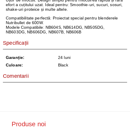
Ușor de înlocuit
: Design simplu pentru înlocuirea rapidă și fără
efort a cuțitului uzat. Ideal pentru: Smoothie-uri, sucuri, sosuri,
shake-uri proteice și multe altele.
Compatibilitate perfectă:
Proiectat special pentru blenderele
Nutribullet de 600W.
Modele Compatibile: NB604S, NB614DG, NB505DG,
NB603DG, NB606DG, NB607B, NB606B
Specificații
Garanție:
24 luni
Culoare:
Black
Comentarii
Produse noi