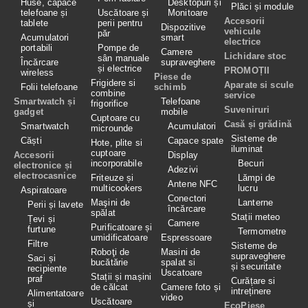
Huse, capace
Desktopuri și
Plăci și module
telefoane și
Uscătoare și
Monitoare
Accesorii
tablete
perii pentru
Dispozitive
vehicule
păr
Acumulatori
smart
electrice
portabili
Pompe de
Camere
Lichidare stoc
sân manuale
Încărcare
supraveghere
și electrice
PROMOȚII
wireless
Piese de
Frigidere si
Aparate si scule
Folii telefoane
schimb
combine
service
Smartwatch și
Telefoane
frigorifice
Suveniruri
gadget
mobile
Cuptoare cu
Casă și grădină
Smartwatch
Acumulatori
microunde
Sisteme de
Căști
Capace spate
Hote, plite si
iluminat
cuptoare
Accesorii
Display
incorporabile
Becuri
electronice și
Adezivi
electrocasnice
Friteuze și
Lămpi de
Antene NFC
multicookers
lucru
Aspiratoare
Conectori
Maşini de
Lanterne
Perii și lavete
încărcare
spălat
Stații meteo
Țevi și
Camere
Purificatoare și
furtune
Termometre
umidificatoare
Espressoare
Filtre
Sisteme de
Roboţi de
Masini de
supraveghere
Saci și
bucătărie
spalat si
și securitate
recipiente
Uscatoare
Stații și mașini
praf
Curățare si
de călcat
Camere foto și
intreținere
Alimentatoare
video
Uscătoare
și
EcoPiese