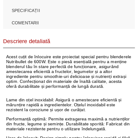
SPECIFICAȚII
COMENTARII
Descriere detaliată
Acest cuțit de înlocuire este proiectat special pentru blenderele
Nutribullet de 600W. Este o piesă esențială pentru a menține
blenderul tău în stare perfectă de funcționare, asigurând
amestecarea eficientă a fructelor, legumelor și a altor
ingrediente pentru smoothie-uri delicioase și nutrienți extrași
optim. Confecționat din materiale de înaltă calitate, acesta
oferă durabilitate și performanță de lungă durată.
Lame din oțel inoxidabil:
Asigură o amestecare eficientă și
mărunțire rapidă a ingredientelor. Oțelul inoxidabil este
rezistent la coroziune și ușor de curățat.
Performanță optimă:
Permite extragerea maximă a nutrienților
din fructe, legume și semințe. Durabilitate sporită: Fabricat din
materiale rezistente pentru o utilizare îndelungată.