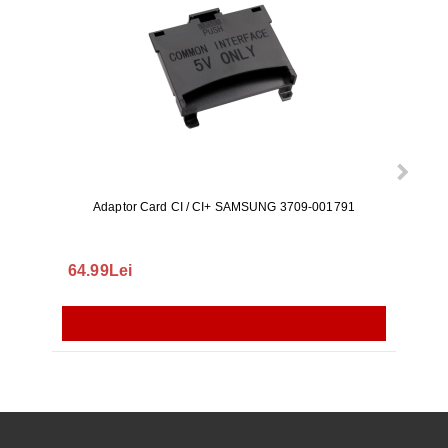
Adaptor Card CI / CI+ SAMSUNG 3709-001791
Rezerv
S9+, 
GALAX
64.99Lei
56.