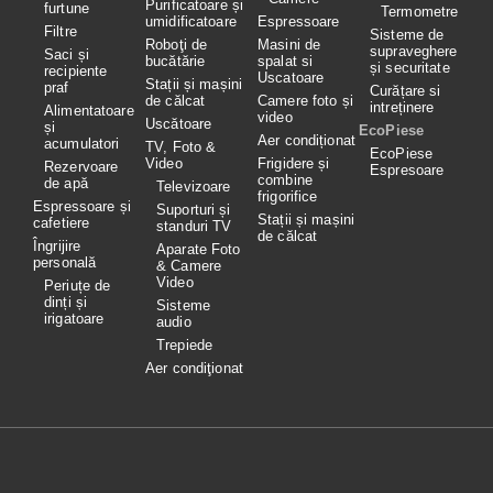
Purificatoare și
furtune
Termometre
umidificatoare
Espressoare
Filtre
Sisteme de
Roboţi de
Masini de
supraveghere
Saci și
bucătărie
spalat si
și securitate
recipiente
Uscatoare
Stații și mașini
praf
Curățare si
de călcat
Camere foto și
intreținere
Alimentatoare
video
Uscătoare
și
EcoPiese
Aer condiționat
acumulatori
TV, Foto &
EcoPiese
Video
Frigidere și
Rezervoare
Espresoare
combine
de apă
Televizoare
frigorifice
Espressoare și
Suporturi și
Stații și mașini
cafetiere
standuri TV
de călcat
Îngrijire
Aparate Foto
personală
& Camere
Video
Periuțe de
dinți și
Sisteme
irigatoare
audio
Trepiede
Aer condiţionat