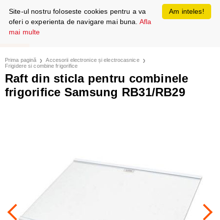
Site-ul nostru foloseste cookies pentru a va
Am inteles!
oferi o experienta de navigare mai buna.
Afla
mai multe
Prima pagină
Accesorii electronice și electrocasnice
Frigidere si combine frigorifice
Raft din sticla pentru combinele
frigorifice Samsung RB31/RB29