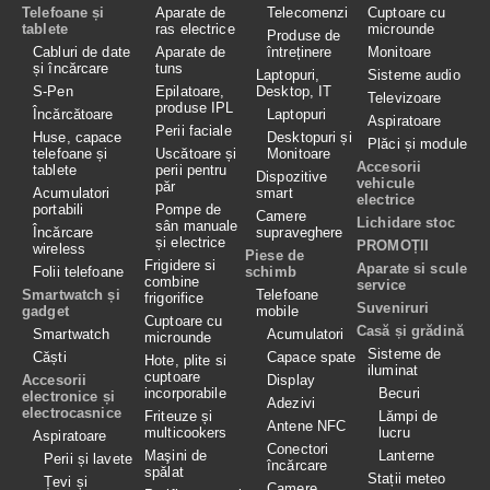
Telefoane și
Aparate de
Telecomenzi
Cuptoare cu
tablete
ras electrice
microunde
Produse de
Cabluri de date
Aparate de
întreținere
Monitoare
și încărcare
tuns
Laptopuri,
Sisteme audio
S-Pen
Epilatoare,
Desktop, IT
Televizoare
produse IPL
Încărcătoare
Laptopuri
Aspiratoare
Perii faciale
Huse, capace
Desktopuri și
Plăci și module
telefoane și
Uscătoare și
Monitoare
Accesorii
tablete
perii pentru
Dispozitive
vehicule
păr
Acumulatori
smart
electrice
portabili
Pompe de
Camere
Lichidare stoc
sân manuale
Încărcare
supraveghere
și electrice
PROMOȚII
wireless
Piese de
Frigidere si
Aparate si scule
Folii telefoane
schimb
combine
service
Smartwatch și
Telefoane
frigorifice
Suveniruri
gadget
mobile
Cuptoare cu
Casă și grădină
Smartwatch
Acumulatori
microunde
Sisteme de
Căști
Capace spate
Hote, plite si
iluminat
cuptoare
Accesorii
Display
incorporabile
Becuri
electronice și
Adezivi
electrocasnice
Friteuze și
Lămpi de
Antene NFC
multicookers
lucru
Aspiratoare
Conectori
Maşini de
Lanterne
Perii și lavete
încărcare
spălat
Stații meteo
Țevi și
Camere