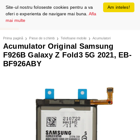
Site-ul nostru foloseste cookies pentru a va
Am inteles!
oferi o experienta de navigare mai buna.
Afla
mai multe
Prima pagină
Piese de schimb
Telefoane mobile
Acumulatori
Acumulator Original Samsung
F926B Galaxy Z Fold3 5G 2021, EB-
BF926ABY