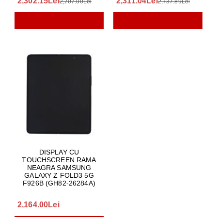
2,302.15Lei
2,311.04Lei
2,707.00Lei
2,737.89Lei
DISPLAY CU
TOUCHSCREEN RAMA
NEAGRA SAMSUNG
GALAXY Z FOLD3 5G
F926B (GH82-26284A)
2,164.00Lei