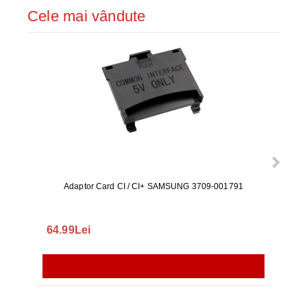
Cele mai vândute
Adaptor Card CI / CI+ SAMSUNG 3709-001791
Rezerv
S9+, 
GALAX
64.99Lei
56.