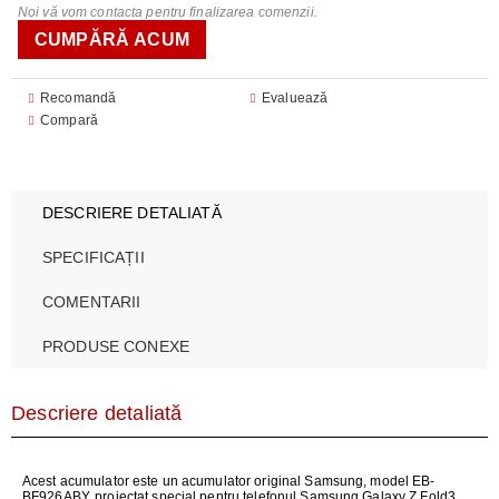
Noi vă vom contacta pentru finalizarea comenzii.
Recomandă
Evaluează
Compară
DESCRIERE DETALIATĂ
SPECIFICAȚII
COMENTARII
PRODUSE CONEXE
Descriere detaliată
Acest acumulator este un acumulator original Samsung, model EB-
BF926ABY, proiectat special pentru telefonul Samsung Galaxy Z Fold3