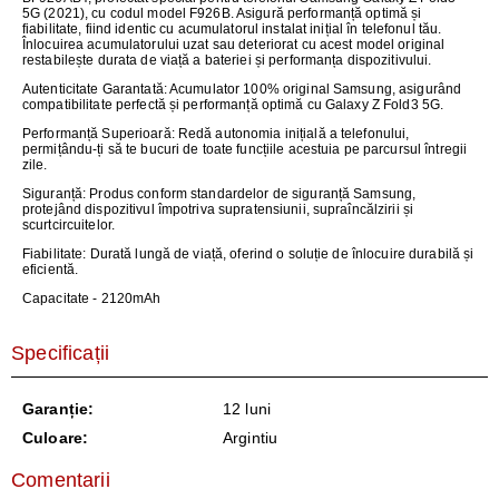
5G (2021), cu codul model F926B. Asigură performanță optimă și
fiabilitate, fiind identic cu acumulatorul instalat inițial în telefonul tău.
Înlocuirea acumulatorului uzat sau deteriorat cu acest model original
restabilește durata de viață a bateriei și performanța dispozitivului.
Autenticitate Garantată:
Acumulator 100% original Samsung, asigurând
compatibilitate perfectă și performanță optimă cu Galaxy Z Fold3 5G.
Performanță Superioară:
Redă autonomia inițială a telefonului,
permițându-ți să te bucuri de toate funcțiile acestuia pe parcursul întregii
zile.
Siguranță
: Produs conform standardelor de siguranță Samsung,
protejând dispozitivul împotriva supratensiunii, supraîncălzirii și
scurtcircuitelor.
Fiabilitate
: Durată lungă de viață, oferind o soluție de înlocuire durabilă și
eficientă.
Capacitate
- 2120mAh
Specificații
Garanție:
12 luni
Culoare:
Argintiu
Comentarii