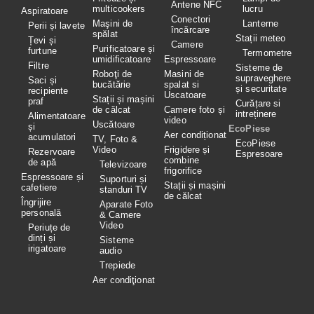
Antene NFC
multicookers
lucru
Aspiratoare
Conectori
Maşini de
Lanterne
Perii și lavete
încărcare
spălat
Stații meteo
Țevi și
Camere
Purificatoare și
furtune
Termometre
umidificatoare
Espressoare
Filtre
Sisteme de
Roboţi de
Masini de
supraveghere
Saci și
bucătărie
spalat si
și securitate
recipiente
Uscatoare
Stații și mașini
praf
Curățare si
de călcat
Camere foto și
intreținere
Alimentatoare
video
Uscătoare
și
EcoPiese
Aer condiționat
acumulatori
TV, Foto &
EcoPiese
Video
Frigidere și
Rezervoare
Espresoare
combine
de apă
Televizoare
frigorifice
Espressoare și
Suporturi și
Stații și mașini
cafetiere
standuri TV
de călcat
Îngrijire
Aparate Foto
personală
& Camere
Video
Periuțe de
dinți și
Sisteme
irigatoare
audio
Trepiede
Aer condiţionat