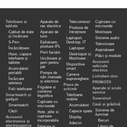
Telefoane și
Aparate de
Telecomenzi
Cuptoare cu
tablete
ras electrice
microunde
Produse de
Cabluri de date
Aparate de
întreținere
Monitoare
și încărcare
tuns
Laptopuri,
Sisteme audio
S-Pen
Epilatoare,
Desktop, IT
Televizoare
produse IPL
Încărcătoare
Laptopuri
Aspiratoare
Perii faciale
Huse, capace
Desktopuri și
Plăci și module
telefoane și
Uscătoare și
Monitoare
Accesorii
tablete
perii pentru
Dispozitive
vehicule
păr
Acumulatori
smart
electrice
portabili
Pompe de
Camere
Lichidare stoc
sân manuale
Încărcare
supraveghere
și electrice
PROMOȚII
wireless
Piese de
Frigidere si
Aparate si scule
Folii telefoane
schimb
combine
service
Smartwatch și
Telefoane
frigorifice
Suveniruri
gadget
mobile
Cuptoare cu
Casă și grădină
Smartwatch
Acumulatori
microunde
Sisteme de
Căști
Capace spate
Hote, plite si
iluminat
cuptoare
Accesorii
Display
incorporabile
Becuri
electronice și
Adezivi
electrocasnice
Friteuze și
Lămpi de