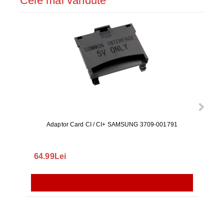
Cele mai vândute
Adaptor Card CI / CI+ SAMSUNG 3709-001791
Rezerv
S9+, 
GALAX
64.99Lei
56.