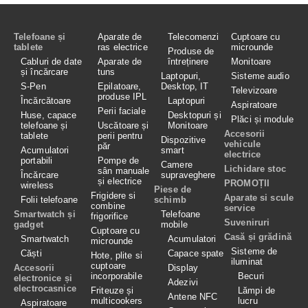
Telefoane și
Aparate de
Telecomenzi
Cuptoare cu
tablete
ras electrice
microunde
Produse de
Cabluri de date
Aparate de
întreținere
Monitoare
și încărcare
tuns
Laptopuri,
Sisteme audio
S-Pen
Epilatoare,
Desktop, IT
Televizoare
produse IPL
Încărcătoare
Laptopuri
Aspiratoare
Perii faciale
Huse, capace
Desktopuri și
Plăci și module
telefoane și
Uscătoare și
Monitoare
Accesorii
tablete
perii pentru
Dispozitive
vehicule
păr
Acumulatori
smart
electrice
portabili
Pompe de
Camere
Lichidare stoc
sân manuale
Încărcare
supraveghere
și electrice
PROMOȚII
wireless
Piese de
Frigidere si
Aparate si scule
Folii telefoane
schimb
combine
service
Smartwatch și
Telefoane
frigorifice
Suveniruri
gadget
mobile
Cuptoare cu
Casă și grădină
Smartwatch
Acumulatori
microunde
Sisteme de
Căști
Capace spate
Hote, plite si
iluminat
cuptoare
Accesorii
Display
incorporabile
Becuri
electronice și
Adezivi
electrocasnice
Friteuze și
Lămpi de
Antene NFC
multicookers
lucru
Aspiratoare