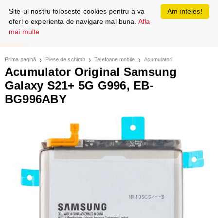
Site-ul nostru foloseste cookies pentru a va
Am inteles!
oferi o experienta de navigare mai buna.
Afla
mai multe
Prima pagină
Piese de schimb
Telefoane mobile
Acumulatori
Acumulator Original Samsung
Galaxy S21+ 5G G996, EB-
BG996ABY