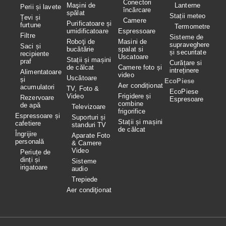
Conectori
Maşini de
Lanterne
Perii și lavete
încărcare
spălat
Stații meteo
Țevi și
Camere
Purificatoare și
furtune
Termometre
umidificatoare
Espressoare
Filtre
Sisteme de
Roboţi de
Masini de
supraveghere
Saci și
bucătărie
spalat si
și securitate
recipiente
Uscatoare
Stații și mașini
praf
Curățare si
de călcat
Camere foto și
intreținere
Alimentatoare
video
Uscătoare
și
EcoPiese
Aer condiționat
acumulatori
TV, Foto &
EcoPiese
Video
Frigidere și
Rezervoare
Espresoare
combine
de apă
Televizoare
frigorifice
Espressoare și
Suporturi și
Stații și mașini
cafetiere
standuri TV
de călcat
Îngrijire
Aparate Foto
personală
& Camere
Video
Periuțe de
dinți și
Sisteme
irigatoare
audio
Trepiede
Aer condiţionat