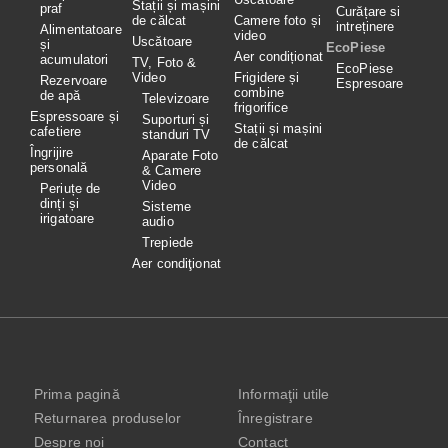
Stații și mașini
praf
Curățare si
de călcat
Camere foto și
intreținere
Alimentatoare
video
Uscătoare
și
EcoPiese
Aer condiționat
acumulatori
TV, Foto &
EcoPiese
Video
Frigidere și
Rezervoare
Espresoare
combine
de apă
Televizoare
frigorifice
Espressoare și
Suporturi și
Stații și mașini
cafetiere
standuri TV
de călcat
Îngrijire
Aparate Foto
personală
& Camere
Video
Periuțe de
dinți și
Sisteme
irigatoare
audio
Trepiede
Aer condiţionat
Prima pagină
Informaţii utile
Returnarea produselor
Înregistrare
Despre noi
Contact