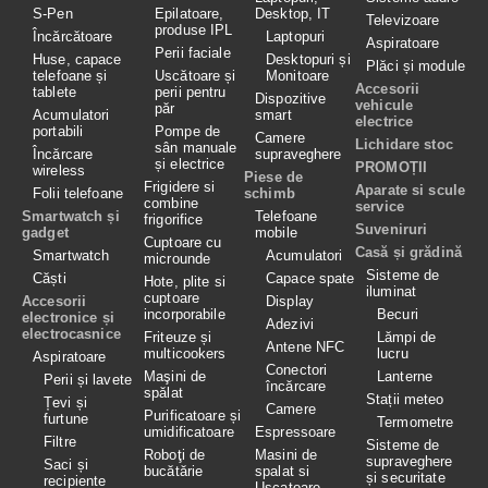
S-Pen
Epilatoare,
Desktop, IT
Televizoare
produse IPL
Încărcătoare
Laptopuri
Aspiratoare
Perii faciale
Huse, capace
Desktopuri și
Plăci și module
telefoane și
Uscătoare și
Monitoare
Accesorii
tablete
perii pentru
Dispozitive
vehicule
păr
Acumulatori
smart
electrice
portabili
Pompe de
Camere
Lichidare stoc
sân manuale
Încărcare
supraveghere
și electrice
PROMOȚII
wireless
Piese de
Frigidere si
Aparate si scule
Folii telefoane
schimb
combine
service
Smartwatch și
Telefoane
frigorifice
Suveniruri
gadget
mobile
Cuptoare cu
Casă și grădină
Smartwatch
Acumulatori
microunde
Sisteme de
Căști
Capace spate
Hote, plite si
iluminat
cuptoare
Accesorii
Display
incorporabile
Becuri
electronice și
Adezivi
electrocasnice
Friteuze și
Lămpi de
Antene NFC
multicookers
lucru
Aspiratoare
Conectori
Maşini de
Lanterne
Perii și lavete
încărcare
spălat
Stații meteo
Țevi și
Camere
Purificatoare și
furtune
Termometre
umidificatoare
Espressoare
Filtre
Sisteme de
Roboţi de
Masini de
supraveghere
Saci și
bucătărie
spalat si
și securitate
recipiente
Uscatoare