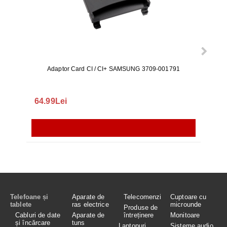
Adaptor Card CI / CI+ SAMSUNG 3709-001791
Rezerv
S9+, 
GALAX
64.99Lei
56.
Telefoane și
Aparate de
Telecomenzi
Cuptoare cu
tablete
ras electrice
microunde
Produse de
Cabluri de date
Aparate de
întreținere
Monitoare
și încărcare
tuns
Laptopuri,
Sisteme audio