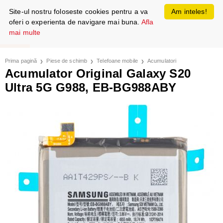
Site-ul nostru foloseste cookies pentru a va
Am inteles!
oferi o experienta de navigare mai buna.
Afla
mai multe
Prima pagină
Piese de schimb
Telefoane mobile
Acumulatori
Acumulator Original Galaxy S20
Ultra 5G G988, EB-BG988ABY