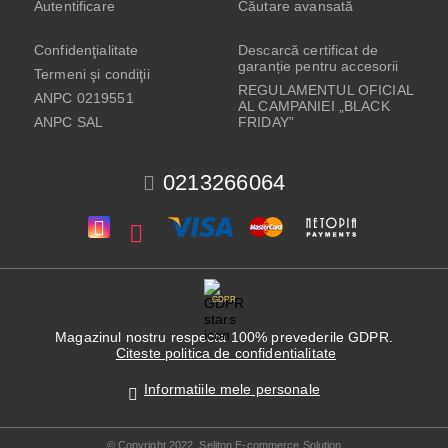
Autentificare
Căutare avansată
Confidenţialitate
Descarcă certificat de
garanție pentru accesorii
Termeni şi condiţii
REGULAMENTUL OFICIAL
ANPC 0219551
AL CAMPANIEI „BLACK
ANPC SAL
FRIDAY”
0213266064
GDPR
Magazinul nostru respecta 100% prevederile GDPR.
Citeste politica de confidentialitate
Informatiile mele personale
© Copyright 2022. Seliton E-commerce Solution