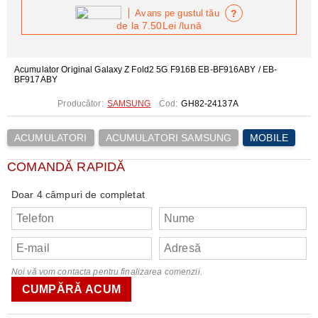
?
Avans pe gustul tău
de la
7.50Lei
/lună
Acumulator Original Galaxy Z Fold2 5G F916B EB-BF916ABY / EB-
BF917ABY
Producător:
SAMSUNG
Cod:
GH82-24137A
ACUMULATORI
ACUMULATORI SAMSUNG
MOBILE
COMANDĂ RAPIDĂ
Doar 4 câmpuri de completat
Noi vă vom contacta pentru finalizarea comenzii.