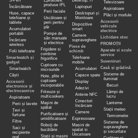
S-Pen
Epilatoare,
Desktop, IT
Televizoare
produse IPL
Încărcătoare
Laptopuri
Aspiratoare
Perii faciale
Huse, capace
Desktopuri și
Plăci și module
telefoane și
Uscătoare și
Monitoare
Accesorii
tablete
perii pentru
Dispozitive
vehicule
păr
Acumulatori
smart
electrice
portabili
Pompe de
Camere
Lichidare stoc
sân manuale
Încărcare
supraveghere
și electrice
PROMOȚII
wireless
Piese de
Frigidere si
Aparate si scule
Folii telefoane
schimb
combine
service
Smartwatch și
Telefoane
frigorifice
Suveniruri
gadget
mobile
Cuptoare cu
Casă și grădină
Smartwatch
Acumulatori
microunde
Sisteme de
Căști
Capace spate
Hote, plite si
iluminat
cuptoare
Accesorii
Display
incorporabile
Becuri
electronice și
Adezivi
electrocasnice
Friteuze și
Lămpi de
Antene NFC
multicookers
lucru
Aspiratoare
Conectori
Maşini de
Lanterne
Perii și lavete
încărcare
spălat
Stații meteo
Țevi și
Camere
Purificatoare și
furtune
Termometre
umidificatoare
Espressoare
Filtre
Sisteme de
Roboţi de
Masini de
supraveghere
Saci și
bucătărie
spalat si
și securitate
recipiente
Uscatoare
Stații și mașini
praf
Curățare si