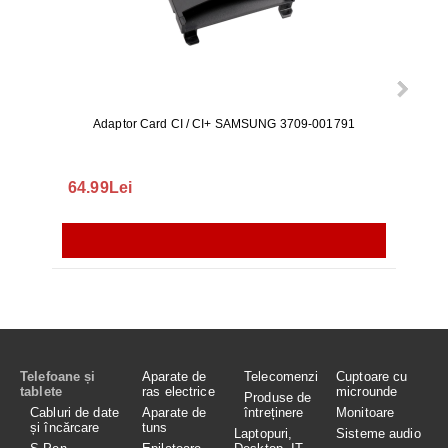
Adaptor Card CI / CI+ SAMSUNG 3709-001791
Rezerv
S9+, 
GALAX
64.99Lei
56.
Telefoane și
Aparate de
Telecomenzi
Cuptoare cu
tablete
ras electrice
microunde
Produse de
Cabluri de date
Aparate de
întreținere
Monitoare
și încărcare
tuns
Laptopuri,
Sisteme audio