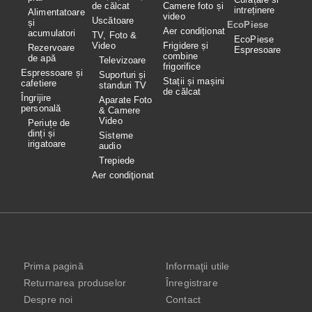
de călcat
Camere foto și
intreținere
Alimentatoare
video
Uscătoare
și
EcoPiese
Aer condiționat
acumulatori
TV, Foto &
EcoPiese
Video
Frigidere și
Rezervoare
Espresoare
combine
de apă
Televizoare
frigorifice
Espressoare și
Suporturi și
Stații și mașini
cafetiere
standuri TV
de călcat
Îngrijire
Aparate Foto
personală
& Camere
Video
Periuțe de
dinți și
Sisteme
irigatoare
audio
Trepiede
Aer condiţionat
Prima pagină
Informaţii utile
Returnarea produselor
Înregistrare
Despre noi
Contact