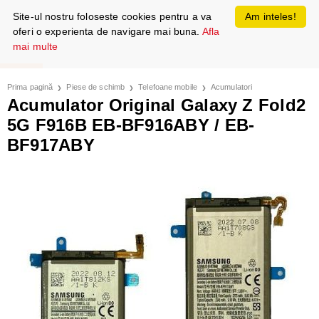
Site-ul nostru foloseste cookies pentru a va
Am inteles!
oferi o experienta de navigare mai buna.
Afla
mai multe
Prima pagină
Piese de schimb
Telefoane mobile
Acumulatori
Acumulator Original Galaxy Z Fold2
5G F916B EB-BF916ABY / EB-
BF917ABY