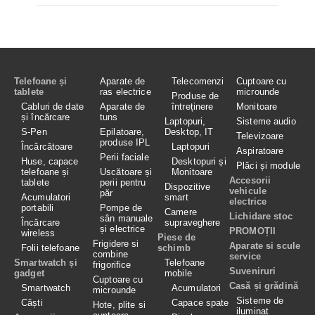
Telefoane și
Aparate de
Telecomenzi
Cuptoare cu
tablete
ras electrice
microunde
Produse de
Cabluri de date
Aparate de
întreținere
Monitoare
și încărcare
tuns
Laptopuri,
Sisteme audio
S-Pen
Epilatoare,
Desktop, IT
Televizoare
produse IPL
Încărcătoare
Laptopuri
Aspiratoare
Perii faciale
Huse, capace
Desktopuri și
Plăci și module
telefoane și
Uscătoare și
Monitoare
Accesorii
tablete
perii pentru
Dispozitive
vehicule
păr
Acumulatori
smart
electrice
portabili
Pompe de
Camere
Lichidare stoc
sân manuale
Încărcare
supraveghere
și electrice
PROMOȚII
wireless
Piese de
Frigidere si
Aparate si scule
Folii telefoane
schimb
combine
service
Smartwatch și
Telefoane
frigorifice
Suveniruri
gadget
mobile
Cuptoare cu
Casă și grădină
Smartwatch
Acumulatori
microunde
Sisteme de
Căști
Capace spate
Hote, plite si
iluminat