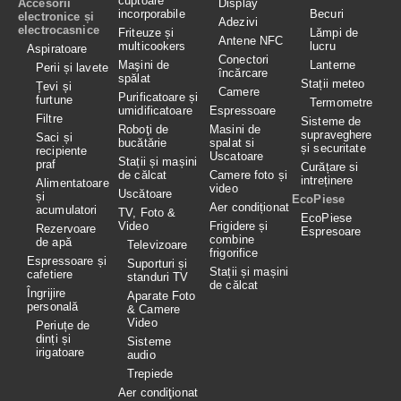
cuptoare
Accesorii
Display
incorporabile
Becuri
electronice și
Adezivi
electrocasnice
Friteuze și
Lămpi de
Antene NFC
multicookers
lucru
Aspiratoare
Conectori
Maşini de
Lanterne
Perii și lavete
încărcare
spălat
Stații meteo
Țevi și
Camere
Purificatoare și
furtune
Termometre
umidificatoare
Espressoare
Filtre
Sisteme de
Roboţi de
Masini de
supraveghere
Saci și
bucătărie
spalat si
și securitate
recipiente
Uscatoare
Stații și mașini
praf
Curățare si
de călcat
Camere foto și
intreținere
Alimentatoare
video
Uscătoare
și
EcoPiese
Aer condiționat
acumulatori
TV, Foto &
EcoPiese
Video
Frigidere și
Rezervoare
Espresoare
combine
de apă
Televizoare
frigorifice
Espressoare și
Suporturi și
Stații și mașini
cafetiere
standuri TV
de călcat
Îngrijire
Aparate Foto
personală
& Camere
Video
Periuțe de
dinți și
Sisteme
irigatoare
audio
Trepiede
Aer condiţionat