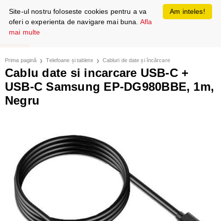
Site-ul nostru foloseste cookies pentru a va
Am inteles!
oferi o experienta de navigare mai buna.
Afla
mai multe
Prima pagină
Telefoane și tablete
Cabluri de date și încărcare
Cablu date si incarcare USB-C +
USB-C Samsung EP-DG980BBE, 1m,
Negru