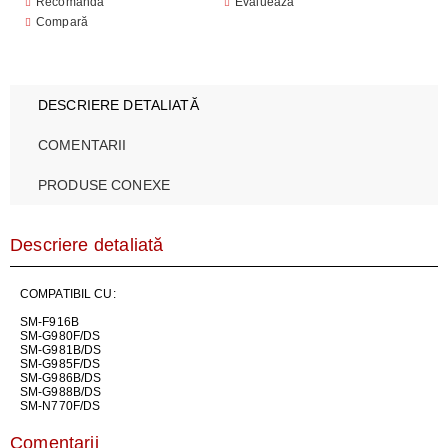
Recomandă
Evaluează
Compară
DESCRIERE DETALIATĂ
COMENTARII
PRODUSE CONEXE
Descriere detaliată
COMPATIBIL CU:
SM-F916B
SM-G980F/DS
SM-G981B/DS
SM-G985F/DS
SM-G986B/DS
SM-G988B/DS
SM-N770F/DS
Comentarii