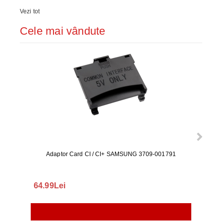
Vezi tot
Cele mai vândute
Adaptor Card CI / CI+ SAMSUNG 3709-001791
Rezerv
S9+, 
GALAX
64.99Lei
56.