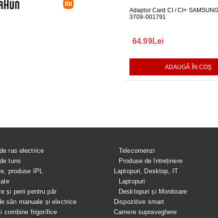
UARE PENTRU
GARNITURA HUBLOU MASINA DE
Adaptor Card CI / CI+ SAMSUN
GARNITUR
ALAT LG
SPALAT LG
3709-001791
SPALAT L
165.00Lei
64.99Lei
140.00L
AUGĂ ÎN COŞ
ADAUGĂ ÎN COŞ
ADAUGĂ ÎN COŞ
de ras electrice
Telecomenzi
de tuns
Produse de întreținere
re, produse IPL
Laptopuri, Desktop, IT
iale
Laptopuri
e și perii pentru păr
Desktopuri și Monitoare
 sân manuale și electrice
Dispozitive smart
si combine frigorifice
Camere supraveghere