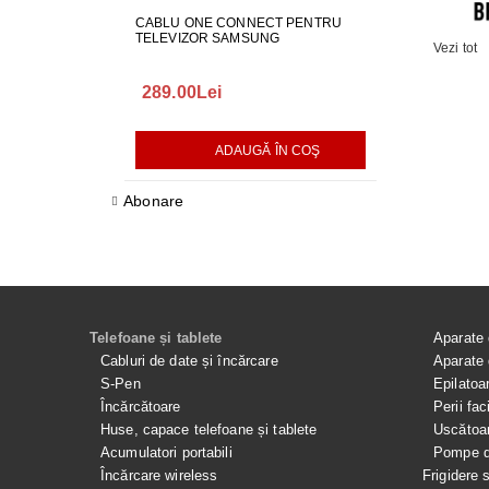
CABLU ONE CONNECT PENTRU
FURTUN EVAC
TELEVIZOR SAMSUNG
MASINA DE SP
Vezi tot
289.00Lei
75.00Lei
ADAUGĂ ÎN COŞ
AD
Abonare
Telefoane și tablete
Aparate 
Cabluri de date și încărcare
Aparate 
S-Pen
Epilatoa
Încărcătoare
Perii fac
Huse, capace telefoane și tablete
Uscătoar
Acumulatori portabili
Pompe de
Încărcare wireless
Frigidere 