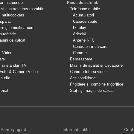
cu microunde
Piese de schimb
e si cuptoare incorporabile
Telefoane mobile
i multicookers
Acumulatori
spălat
Capace spate
are și umidificatoare
Display
bucătărie
Adezivi
mașini de călcat
Antene NFC
Conectori încărcare
& Video
Camere
are
Espressoare
i și standuri TV
Masini de spalat si Uscatoare
 Foto & Camere Video
Camere foto și video
 audio
Aer condiționat
e
Frigidere și combine frigorifice
ionat
Stații și mașini de călcat
Prima pagină
Informaţii utile
Confi