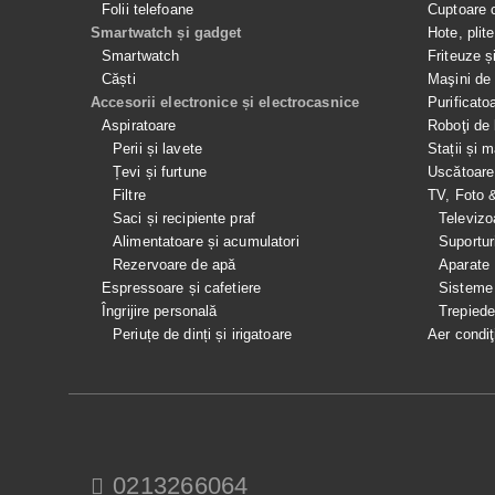
Folii telefoane
Cuptoare 
Smartwatch și gadget
Hote, plit
Smartwatch
Friteuze ș
Căști
Maşini de 
Accesorii electronice și electrocasnice
Purificato
Aspiratoare
Roboţi de 
Perii și lavete
Stații și 
Țevi și furtune
Uscătoare
Filtre
TV, Foto 
Saci și recipiente praf
Televizo
Alimentatoare și acumulatori
Suportur
Rezervoare de apă
Aparate
Espressoare și cafetiere
Sisteme
Îngrijire personală
Trepied
Periuțe de dinți și irigatoare
Aer condiţ
0213266064