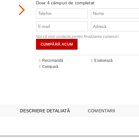
Doar 4 câmpuri de completat
audio
FOANE
CU MICROUNDE
are
are
E SI CUPTOARE INCORPORABILE
 ILUMINAT
 module
Noi vă vom contacta pentru finalizarea comenzii.
I MULTICOOKERS
EO
SPĂLAT
 SUPRAVEGHERE ȘI SECURITATE
ESPRESOARE
Recomandă
Evaluează
Compară
ARE ȘI UMIDIFICATOARE
I INTREȚINERE
BUCĂTĂRIE
AȘINI DE CĂLCAT
E
DESCRIERE DETALIATĂ
COMENTARII
 VIDEO