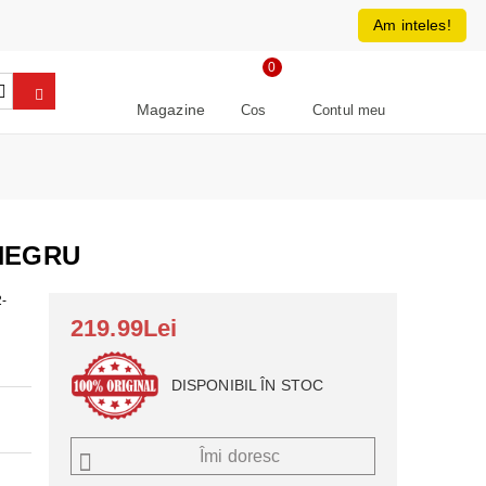
0213266064
RON
Am inteles!
0
Magazine
Cos
Contul meu
 NEGRU
-
219.99Lei
DISPONIBIL ÎN STOC
Îmi doresc