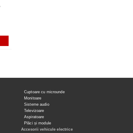
G
A HUBLOU MASINA DE
Rezerve varf S-PEN pentru Galaxy
DUZA PICURATOR CP0446/01
ACUMULATOR EB-BS918A
G
Tab S7, S7+, S7FE, S9, S9+, S9
PENTRU PHILIPS HR1922
PENTRU SAMSUNG GALAX
ULTRA, S9 FE, S9 FE+, S23 ULTRA,
ULTRA
S24 ULTRA, GALAXY TAB S10
ULTRA
ei
56.99Lei
199.99Lei
129.99Lei
ADAUGĂ ÎN COŞ
ADAUGĂ ÎN COŞ
ADAUGĂ ÎN COŞ
ADAUGĂ ÎN C
Cuptoare cu microunde
Monitoare
Sisteme audio
Televizoare
Aspiratoare
Plăci și module
Accesorii vehicule electrice