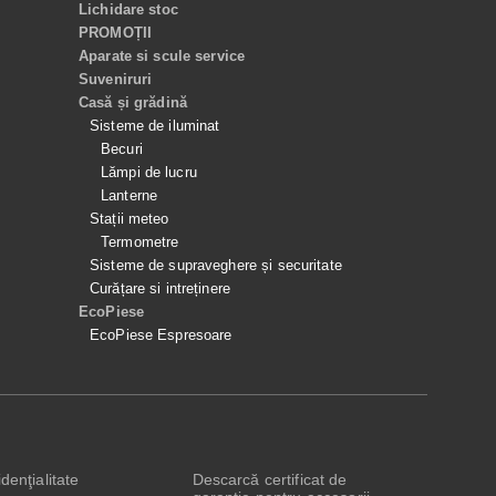
Lichidare stoc
PROMOȚII
Aparate si scule service
Suveniruri
Casă și grădină
Sisteme de iluminat
Becuri
Lămpi de lucru
Lanterne
Stații meteo
Termometre
Sisteme de supraveghere și securitate
Curățare si intreținere
EcoPiese
EcoPiese Espresoare
denţialitate
Descarcă certificat de