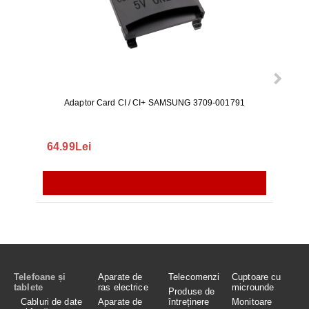
Adaptor Card CI / CI+ SAMSUNG 3709-001791
Rezerv
S9+, 
GALAX
64.99Lei
56.
Telefoane și
Aparate de
Telecomenzi
Cuptoare cu
tablete
ras electrice
microunde
Produse de
Cabluri de date
Aparate de
întreținere
Monitoare