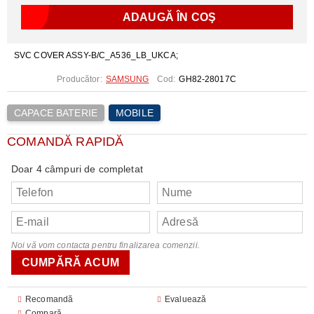
SVC COVER ASSY-B/C_A536_LB_UKCA;
Producător:
SAMSUNG
Cod:
GH82-28017C
CAPACE BATERIE
MOBILE
COMANDĂ RAPIDĂ
Doar 4 câmpuri de completat
Noi vă vom contacta pentru finalizarea comenzii.
Recomandă
Evaluează
Compară