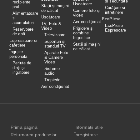
și securitate
recipiente
Uscatoare
Stații și mașini
praf
Curățare si
de călcat
Camere foto și
intreținere
Alimentatoare
video
Uscătoare
și
EcoPiese
Aer condiționat
acumulatori
TV, Foto &
EcoPiese
Video
Frigidere și
Rezervoare
Espresoare
combine
de apă
Televizoare
frigorifice
Espressoare și
Suporturi și
Stații și mașini
cafetiere
standuri TV
de călcat
Îngrijire
Aparate Foto
personală
& Camere
Video
Periuțe de
dinți și
Sisteme
irigatoare
audio
Trepiede
Aer condiţionat
Prima pagină
Informaţii utile
Returnarea produselor
Înregistrare