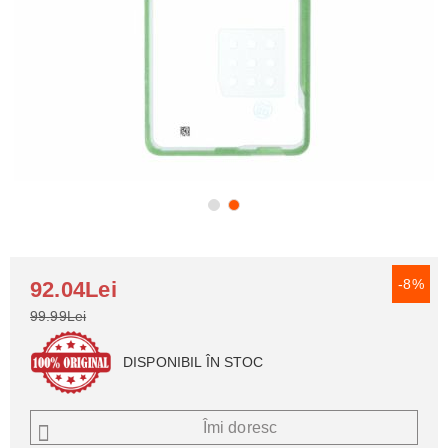
-8%
92.04Lei
99.99Lei
DISPONIBIL ÎN STOC
Îmi doresc