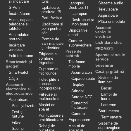
și încărcare
tuns
Laptopuri,
Sisteme audio
S-Pen
Epilatoare,
Desktop, IT
Televizoare
produse IPL
Încărcătoare
Laptopuri
Aspiratoare
Perii faciale
Huse, capace
Desktopuri și
Plăci și module
telefoane și
Uscătoare și
Monitoare
Accesorii
tablete
perii pentru
Dispozitive
vehicule
păr
Acumulatori
smart
electrice
portabili
Pompe de
Camere
Lichidare stoc
sân manuale
Încărcare
supraveghere
și electrice
PROMOȚII
wireless
Piese de
Frigidere si
Aparate si scule
Folii telefoane
schimb
combine
service
Smartwatch și
Telefoane
frigorifice
Suveniruri
gadget
mobile
Cuptoare cu
Casă și grădină
Smartwatch
Acumulatori
microunde
Sisteme de
Căști
Capace spate
Hote, plite si
iluminat
cuptoare
Accesorii
Display
incorporabile
Becuri
electronice și
Adezivi
electrocasnice
Friteuze și
Lămpi de
Antene NFC
multicookers
lucru
Aspiratoare
Conectori
Maşini de
Lanterne
Perii și lavete
încărcare
spălat
Stații meteo
Țevi și
Camere
Purificatoare și
furtune
Termometre
umidificatoare
Espressoare
Filtre
Sisteme de
Roboţi de
Masini de
supraveghere
Saci și
bucătărie
spalat si