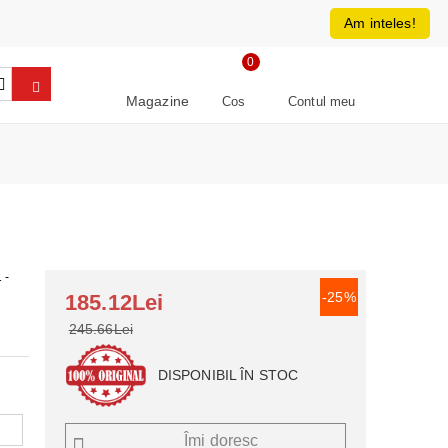
0213266064
RON
Am inteles!
0
Magazine
Cos
Contul meu
 -
-25%
185.12Lei
245.66Lei
DISPONIBIL ÎN STOC
Îmi doresc