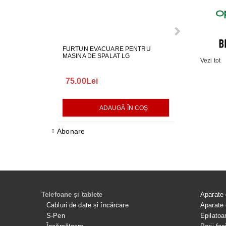
FURTUN EVACUARE PENTRU
GARNITURA H
MASINA DE SPALAT LG
SPALAT LG
Vezi tot
75.00Lei
165.00Lei
ADAUGĂ ÎN COŞ
AD
Abonare
Telefoane și tablete
Aparate 
Cabluri de date și încărcare
Aparate 
S-Pen
Epilatoa