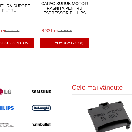
CAPAC SURUB MOTOR
ITURA SUPORT
RASNITA PENTRU
FILTRU
ESPRESSOR PHILIPS
Lei
8.32Lei
51.15Lei
19.99Lei
ADAUGĂ ÎN COŞ
ADAUGĂ ÎN COŞ
Cele mai vândute