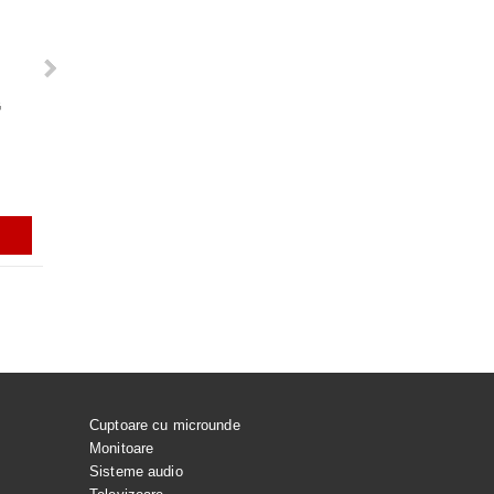
G
URATOR CP0446/01
Rezerve varf S-PEN pentru Galaxy
ACUMULATOR EB-BS918A
HILIPS HR1922
Tab S7, S7+, S7FE, S9, S9+, S9
PENTRU SAMSUNG GALAX
ULTRA, S9 FE, S9 FE+, S23 ULTRA,
ULTRA
S24 ULTRA, GALAXY TAB S10
ULTRA
ei
56.99Lei
129.99Lei
ADAUGĂ ÎN COŞ
ADAUGĂ ÎN COŞ
ADAUGĂ ÎN C
Cuptoare cu microunde
Monitoare
Sisteme audio