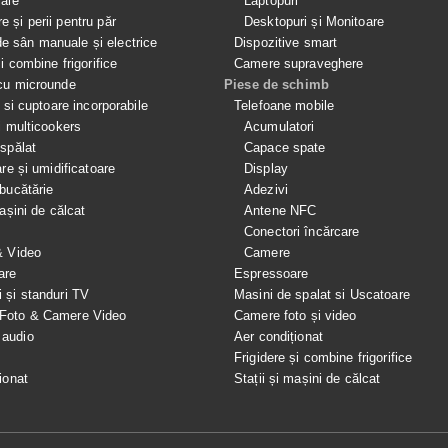
iale
Laptopuri
e și perii pentru păr
Desktopuri și Monitoare
 sân manuale și electrice
Dispozitive smart
si combine frigorifice
Camere supraveghere
cu microunde
Piese de schimb
e si cuptoare incorporabile
Telefoane mobile
i multicookers
Acumulatori
spălat
Capace spate
are și umidificatoare
Display
bucătărie
Adezivi
mașini de călcat
Antene NFC
Conectori încărcare
& Video
Camere
are
Espressoare
i și standuri TV
Masini de spalat si Uscatoare
 Foto & Camere Video
Camere foto și video
 audio
Aer condiționat
e
Frigidere și combine frigorifice
ionat
Stații și mașini de călcat