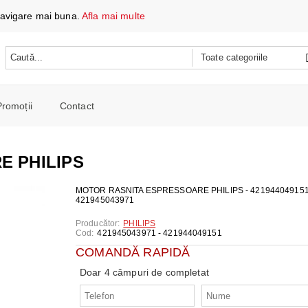
 navigare mai buna.
Afla mai multe
Promoții
Contact
 DATE ȘI ÎNCĂRCARE
e mobile
E PHILIPS
oare
CH
e spalat si Uscatoare
MOTOR RASNITA ESPRESSOARE PHILIPS - 421944049151
421945043971
ARE
RE
oto și video
Producător:
PHILIPS
iționat
Cod:
421945043971 - 421944049151
CE TELEFOANE ȘI TABLETE
E ȘI CAFETIERE
e și combine
COMANDĂ RAPIDĂ
e
I PORTABILI
PERSONALĂ
 mașini de călcat
Doar 4 câmpuri de completat
 cu microunde
 WIRELESS
SI COMBINE FRIGORIFICE
re