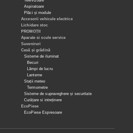
Televizoare
Aspiratoare
Plăci și module
Accesorii vehicule electrice
Lichidare stoc
PROMOȚII
Aparate si scule service
Suveniruri
Casă și grădină
Sisteme de iluminat
Becuri
Lămpi de lucru
Lanterne
Stații meteo
Termometre
Sisteme de supraveghere și securitate
Curățare si intreținere
EcoPiese
EcoPiese Espresoare