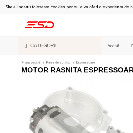
Site-ul nostru foloseste cookies pentru a va oferi o experienta de
CATEGORII
Acasă
TELEFOANE ȘI TABLETE
CABLURI DE
Prima pagină
Piese de schimb
Espressoare
Telefoan
MOTOR RASNITA ESPRESSOAR
Espress
SMARTWATCH ȘI GADGET
S-PEN
SMARTWAT
Masini d
ACCESORII ELECTRONICE
ÎNCĂRCĂTO
CĂȘTI
ASPIRATOA
Camere f
ȘI ELECTROCASNICE
Aer cond
PIESE DE SCHIMB
HUSE, CAPA
ESPRESSOAR
Frigider
frigorific
LICHIDARE STOC
ACUMULATOR
ÎNGRIJIRE 
Stații și
Cuptoare
SUVENIRURI
ÎNCĂRCARE
FRIGIDERE 
Monitoa