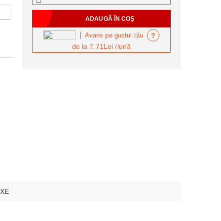
?
Avans pe gustul tău
de la
7.71Lei
/lună
XE