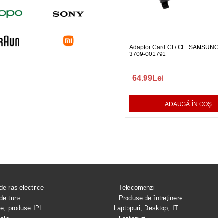
UBLOU MASINA DE
GARNITURA HUBLOU MASINA DE
Adaptor Card CI / CI+ SAMSUN
DUZA PIC
SPALAT LG
3709-001791
PENTRU P
140.00Lei
64.99Lei
199.99L
AUGĂ ÎN COŞ
ADAUGĂ ÎN COŞ
ADAUGĂ ÎN COŞ
de ras electrice
Telecomenzi
de tuns
Produse de întreținere
re, produse IPL
Laptopuri, Desktop, IT