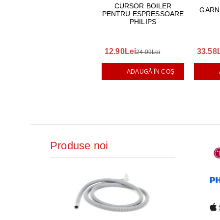
CURSOR BOILER
GARN
PENTRU ESPRESSOARE
PHILIPS
12.90Lei
33.58
24.09Lei
ADAUGĂ ÎN COŞ
Produse noi