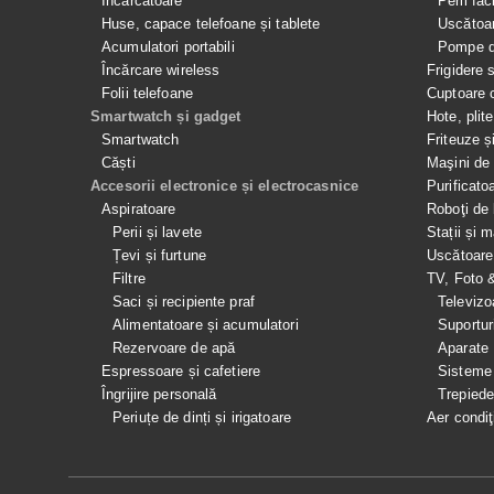
Încărcătoare
Perii fac
Huse, capace telefoane și tablete
Uscătoar
Acumulatori portabili
Pompe de
Încărcare wireless
Frigidere 
Folii telefoane
Cuptoare 
Smartwatch și gadget
Hote, plit
Smartwatch
Friteuze ș
Căști
Maşini de 
Accesorii electronice și electrocasnice
Purificato
Aspiratoare
Roboţi de 
Perii și lavete
Stații și 
Țevi și furtune
Uscătoare
Filtre
TV, Foto 
Saci și recipiente praf
Televizo
Alimentatoare și acumulatori
Suportur
Rezervoare de apă
Aparate
Espressoare și cafetiere
Sisteme
Îngrijire personală
Trepied
Periuțe de dinți și irigatoare
Aer condiţ