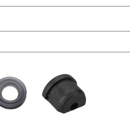
ŢIONAT
 DESKTOP, IT
E SMART
PRAVEGHERE