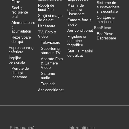
Filtre
Sisteme de
Roboţi de
Masini de
supraveghere
Saci și
bucătărie
spalat si
și securitate
recipiente
Uscatoare
Stații și mașini
praf
Curățare si
de călcat
Camere foto și
intreținere
Alimentatoare
video
Uscătoare
și
EcoPiese
Aer condiționat
acumulatori
TV, Foto &
EcoPiese
Video
Frigidere și
Rezervoare
Espresoare
combine
de apă
Televizoare
frigorifice
Espressoare și
Suporturi și
Stații și mașini
cafetiere
standuri TV
de călcat
Îngrijire
Aparate Foto
personală
& Camere
Video
Periuțe de
dinți și
Sisteme
irigatoare
audio
Trepiede
Aer condiţionat
Prima pagină
Informaţii utile