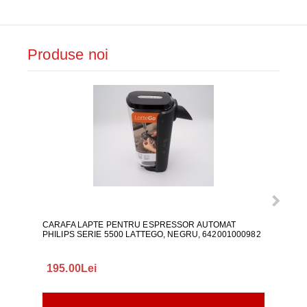
Produse noi
CARAFA LAPTE PENTRU ESPRESSOR AUTOMAT
ALI
PHILIPS SERIE 5500 LATTEGO, NEGRU, 642001000982
195.00Lei
418