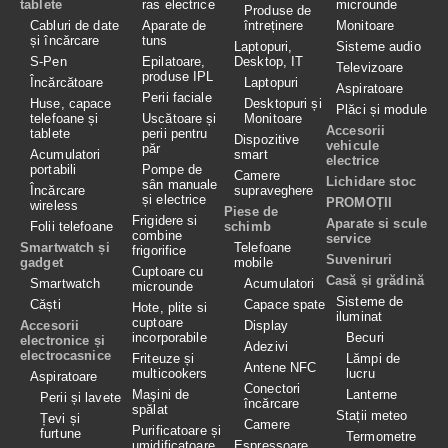
tablete
ras electrice
microunde
Produse de
Cabluri de date
Aparate de
întreținere
Monitoare
și încărcare
tuns
Laptopuri,
Sisteme audio
S-Pen
Epilatoare,
Desktop, IT
Televizoare
produse IPL
Încărcătoare
Laptopuri
Aspiratoare
Perii faciale
Huse, capace
Desktopuri și
Plăci și module
telefoane și
Uscătoare și
Monitoare
Accesorii
tablete
perii pentru
Dispozitive
vehicule
păr
Acumulatori
smart
electrice
portabili
Pompe de
Camere
Lichidare stoc
sân manuale
Încărcare
supraveghere
și electrice
PROMOȚII
wireless
Piese de
Frigidere si
Aparate si scule
Folii telefoane
schimb
combine
service
Smartwatch și
Telefoane
frigorifice
Suveniruri
gadget
mobile
Cuptoare cu
Casă și grădină
Smartwatch
Acumulatori
microunde
Sisteme de
Căști
Capace spate
Hote, plite si
iluminat
cuptoare
Accesorii
Display
incorporabile
Becuri
electronice și
Adezivi
electrocasnice
Friteuze și
Lămpi de
Antene NFC
multicookers
lucru
Aspiratoare
Conectori
Maşini de
Lanterne
Perii și lavete
încărcare
spălat
Stații meteo
Țevi și
Camere
Purificatoare și
furtune
Termometre
umidificatoare
Espressoare