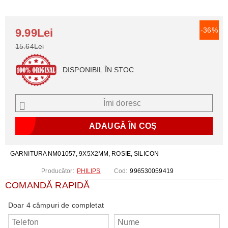
-36%
9.99Lei
15.64Lei
DISPONIBIL ÎN STOC
Îmi doresc
GARNITURA NM01057, 9X5X2MM, ROSIE, SILICON
Producător:
PHILIPS
Cod:
996530059419
COMANDĂ RAPIDĂ
Doar 4 câmpuri de completat