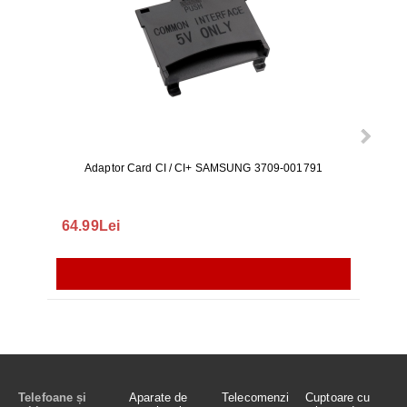
Adaptor Card CI / CI+ SAMSUNG 3709-001791
Rezerv
S9+, 
GALAX
64.99Lei
56.
Telefoane și
Aparate de
Telecomenzi
Cuptoare cu