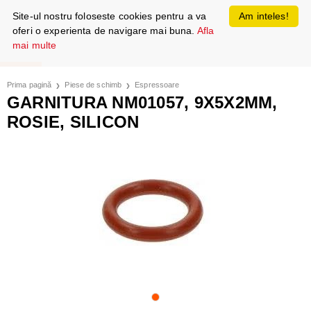
Site-ul nostru foloseste cookies pentru a va
Am inteles!
oferi o experienta de navigare mai buna.
Afla
mai multe
Prima pagină
Piese de schimb
Espressoare
GARNITURA NM01057, 9X5X2MM,
ROSIE, SILICON