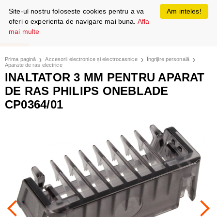
Site-ul nostru foloseste cookies pentru a va
Am inteles!
oferi o experienta de navigare mai buna.
Afla
mai multe
Prima pagină
Accesorii electronice și electrocasnice
Îngrijire personală
Aparate de ras electrice
INALTATOR 3 MM PENTRU APARAT
DE RAS PHILIPS ONEBLADE
CP0364/01