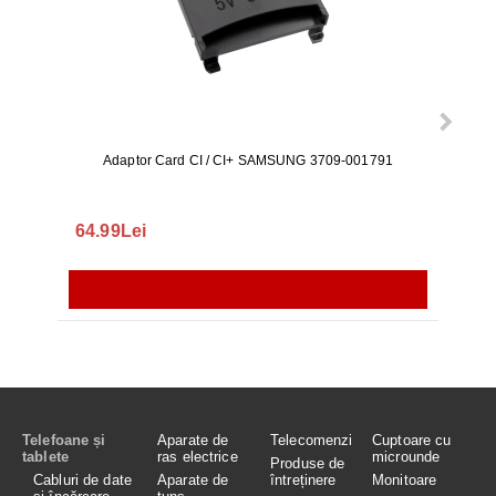
Adaptor Card CI / CI+ SAMSUNG 3709-001791
Rezerv
S9+, 
GALAX
64.99Lei
56.
Telefoane și
Aparate de
Telecomenzi
Cuptoare cu
tablete
ras electrice
microunde
Produse de
Cabluri de date
Aparate de
întreținere
Monitoare