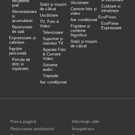
recipiente
Uscatoare
Stații și mașini
praf
Curățare si
de călcat
Camere foto și
intreținere
Alimentatoare
video
Uscătoare
și
EcoPiese
Aer condiționat
acumulatori
TV, Foto &
EcoPiese
Video
Frigidere și
Rezervoare
Espresoare
combine
de apă
Televizoare
frigorifice
Espressoare și
Suporturi și
Stații și mașini
cafetiere
standuri TV
de călcat
Îngrijire
Aparate Foto
personală
& Camere
Video
Periuțe de
dinți și
Sisteme
irigatoare
audio
Trepiede
Aer condiţionat
Prima pagină
Informaţii utile
Returnarea produselor
Înregistrare