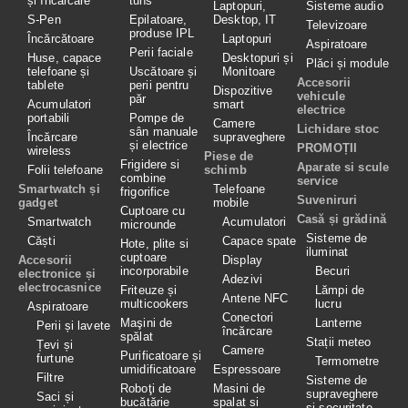
și încărcare
tuns
Laptopuri,
Sisteme audio
S-Pen
Epilatoare,
Desktop, IT
Televizoare
produse IPL
Încărcătoare
Laptopuri
Aspiratoare
Perii faciale
Huse, capace
Desktopuri și
Plăci și module
telefoane și
Uscătoare și
Monitoare
Accesorii
tablete
perii pentru
Dispozitive
vehicule
păr
Acumulatori
smart
electrice
portabili
Pompe de
Camere
Lichidare stoc
sân manuale
Încărcare
supraveghere
și electrice
PROMOȚII
wireless
Piese de
Frigidere si
Aparate si scule
Folii telefoane
schimb
combine
service
Smartwatch și
Telefoane
frigorifice
Suveniruri
gadget
mobile
Cuptoare cu
Casă și grădină
Smartwatch
Acumulatori
microunde
Sisteme de
Căști
Capace spate
Hote, plite si
iluminat
cuptoare
Accesorii
Display
incorporabile
Becuri
electronice și
Adezivi
electrocasnice
Friteuze și
Lămpi de
Antene NFC
multicookers
lucru
Aspiratoare
Conectori
Maşini de
Lanterne
Perii și lavete
încărcare
spălat
Stații meteo
Țevi și
Camere
Purificatoare și
furtune
Termometre
umidificatoare
Espressoare
Filtre
Sisteme de
Roboţi de
Masini de
supraveghere
Saci și
bucătărie
spalat si
și securitate