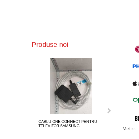
AER CONDI
LAPTOPURI,
DISPOZITIV
Produse noi
CAMERE SU
CABLU ONE CONNECT PENTRU
FURTUN EVAC
TELEVIZOR SAMSUNG
MASINA DE SP
Vezi tot