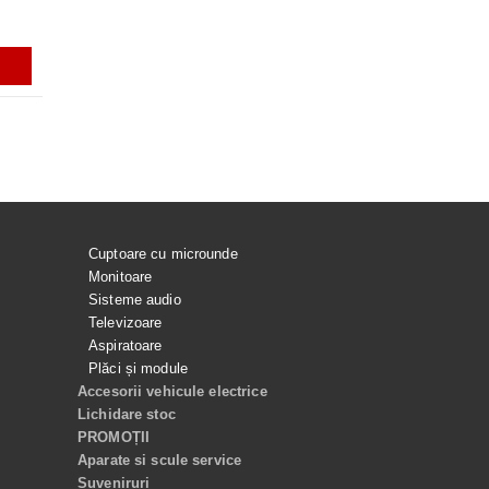
ULTRA
ei
56.99Lei
199.99Lei
129.99Lei
ADAUGĂ ÎN COŞ
ADAUGĂ ÎN COŞ
ADAUGĂ ÎN COŞ
ADAUGĂ ÎN C
Cuptoare cu microunde
Monitoare
Sisteme audio
Televizoare
Aspiratoare
Plăci și module
Accesorii vehicule electrice
Lichidare stoc
PROMOȚII
Aparate si scule service
Suveniruri