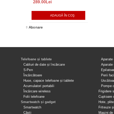
289.00Lei
75.00Lei
ADAUGĂ ÎN COŞ
AD
Abonare
Telefoane și tablete
Aparate 
Cabluri de date și încărcare
Aparate 
S-Pen
Epilatoa
Încărcătoare
Perii fac
Huse, capace telefoane și tablete
Uscătoar
Acumulatori portabili
Pompe de
Încărcare wireless
Frigidere 
Folii telefoane
Cuptoare 
Smartwatch și gadget
Hote, plit
Smartwatch
Friteuze ș
Căști
Maşini de 