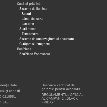
Casă și grădină
Sisteme de iluminat
Becuri
Lămpi de lucru
Lanterne
Stații meteo
Termometre
Sisteme de supraveghere și securitate
Curățare si intreținere
EcoPiese
EcoPiese Espresoare
denţialitate
Descarcă certificat de
garanție pentru accesorii
ni şi condiţii
REGULAMENTUL OFICIAL
C 0219551
AL CAMPANIEI „BLACK
C SAL
FRIDAY”