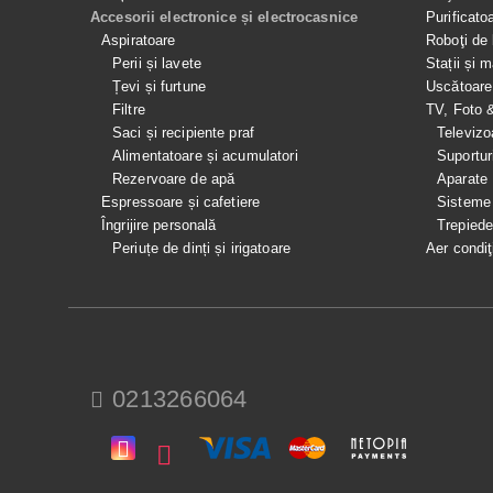
Accesorii electronice și electrocasnice
Purificato
Aspiratoare
Roboţi de 
Perii și lavete
Stații și 
Țevi și furtune
Uscătoare
Filtre
TV, Foto 
Saci și recipiente praf
Televizo
Alimentatoare și acumulatori
Suportur
Rezervoare de apă
Aparate
Espressoare și cafetiere
Sisteme
Îngrijire personală
Trepied
Periuțe de dinți și irigatoare
Aer condiţ
0213266064