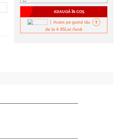
?
Avans pe gustul tău
de la
4.85Lei
/lună