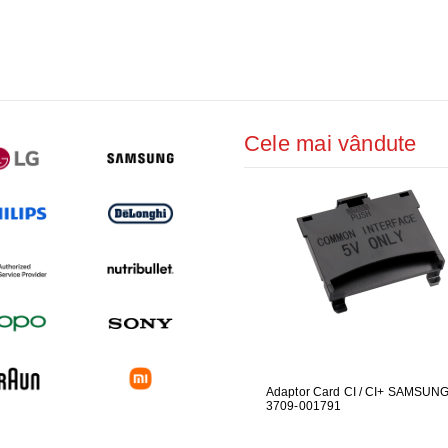
ŢIONAT
 DESKTOP, IT
E SMART
PRAVEGHERE
Cele mai vândute
UARE PENTRU
GARNITURA HUBLOU MASINA DE
Adaptor Card CI / CI+ SAMSUN
GARNITUR
ALAT LG
SPALAT LG
3709-001791
SPALAT L