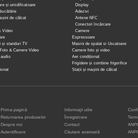
are și umidificatoare
Display
bucătărie
Adezivi
mașini de călcat
Antene NFC
Conectori încărcare
& Video
Camere
are
Espressoare
i și standuri TV
Masini de spalat si Uscatoare
 Foto & Camere Video
Camere foto și video
 audio
Aer condiționat
e
Frigidere și combine frigorifice
ionat
Stații și mașini de călcat
Prima pagină
Informaţii utile
Confi
Returnarea produselor
Înregistrare
Terme
Despre noi
Contact
ANP
Autentificare
Căutare avansată
ANP