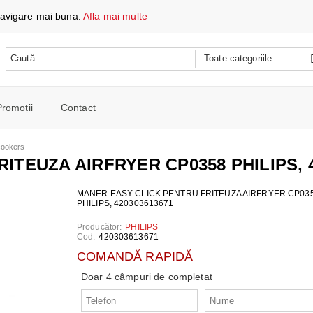
 navigare mai buna.
Afla mai multe
Promoții
Contact
 DATE ȘI ÎNCĂRCARE
icookers
e mobile
ITEUZA AIRFRYER CP0358 PHILIPS, 4
oare
CH
e spalat si Uscatoare
MANER EASY CLICK PENTRU FRITEUZA AIRFRYER CP03
PHILIPS, 420303613671
ARE
RE
oto și video
Producător:
PHILIPS
iționat
Cod:
420303613671
CE TELEFOANE ȘI TABLETE
E ȘI CAFETIERE
e și combine
COMANDĂ RAPIDĂ
e
I PORTABILI
PERSONALĂ
 mașini de călcat
Doar 4 câmpuri de completat
 cu microunde
 WIRELESS
SI COMBINE FRIGORIFICE
re