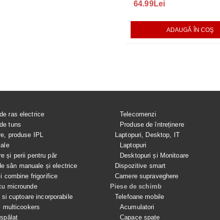
165.00Lei
64.99Lei
140.00L
AUGĂ ÎN COŞ
ADAUGĂ ÎN COŞ
ADAUGĂ ÎN COŞ
de ras electrice
Telecomenzi
de tuns
Produse de întreținere
re, produse IPL
Laptopuri, Desktop, IT
iale
Laptopuri
e și perii pentru păr
Desktopuri și Monitoare
 sân manuale și electrice
Dispozitive smart
si combine frigorifice
Camere supraveghere
cu microunde
Piese de schimb
e si cuptoare incorporabile
Telefoane mobile
i multicookers
Acumulatori
spălat
Capace spate