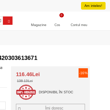
0213266064
RON
Am inteles!
0
Magazine
Cos
Contul meu
20303613671
58
-16%
116.46Lei
138.13Lei
DISPONIBIL ÎN STOC
Îmi doresc