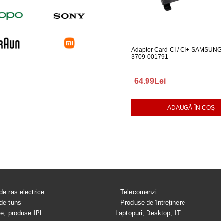
 PENTRU MONITOR
CABLU ONE CONNECT PENTRU
Adaptor Card CI / CI+ SAMSUN
FURTUN E
04
TELEVIZOR SAMSUNG
3709-001791
MASINA DE
289.00Lei
64.99Lei
75.00Le
AUGĂ ÎN COŞ
ADAUGĂ ÎN COŞ
ADAUGĂ ÎN COŞ
de ras electrice
Telecomenzi
de tuns
Produse de întreținere
re, produse IPL
Laptopuri, Desktop, IT