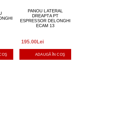
PANOU LATERAL
U
DREAPTA PT
ONGHI
ESPRESSOR DELONGHI
ECAM 13
195.00Lei
 COŞ
ADAUGĂ ÎN COŞ