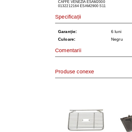
AER CONDI
CAFFE VENEZIA ESAM2000
0132212164 ESAM2900 S11
LAPTOPURI,
Specificații
DISPOZITIV
Garanție:
6 luni
Culoare:
Negru
CAMERE SU
Comentarii
Produse conexe