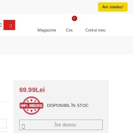
0213266064
RON
Am inteles!
0
Magazine
Cos
Contul meu
69.99Lei
DISPONIBIL ÎN STOC
Îmi doresc