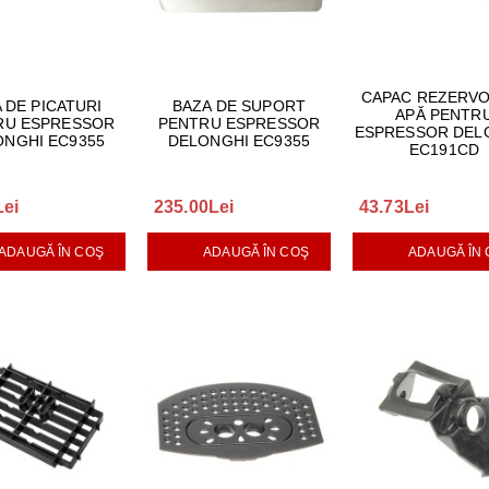
CAPAC REZERVO
 DE PICATURI
BAZA DE SUPORT
APĂ PENTR
RU ESPRESSOR
PENTRU ESPRESSOR
ESPRESSOR DEL
ONGHI EC9355
DELONGHI EC9355
EC191CD
Lei
235.00Lei
43.73Lei
ADAUGĂ ÎN COŞ
ADAUGĂ ÎN COŞ
ADAUGĂ ÎN