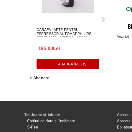
CARAFA LAPTE PENTRU
ALIMENTATOR
ESPRESSOR AUTOMAT PHILIPS
LG EAY650686
Vezi tot
SERIE 5500 LATTEGO, NEGRU,
642001000982
195.00Lei
418.00Lei
ADAUGĂ ÎN COŞ
AD
Abonare
Telefoane și tablete
Aparate 
Cabluri de date și încărcare
Aparate 
S-Pen
Epilatoa