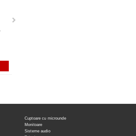
G
VACUARE PENTRU
Rezerve varf S-PEN pentru Galaxy
GARNITURA HUBLOU MASINA DE
ACUMULATOR EB-BS918A
 SPALAT LG
Tab S7, S7+, S7FE, S9, S9+, S9
SPALAT LG
PENTRU SAMSUNG GALAX
ULTRA, S9 FE, S9 FE+, S23 ULTRA,
ULTRA
S24 ULTRA, GALAXY TAB S10
ULTRA
i
56.99Lei
165.00Lei
129.99Lei
ADAUGĂ ÎN COŞ
ADAUGĂ ÎN COŞ
ADAUGĂ ÎN COŞ
ADAUGĂ ÎN C
Cuptoare cu microunde
Monitoare
Sisteme audio