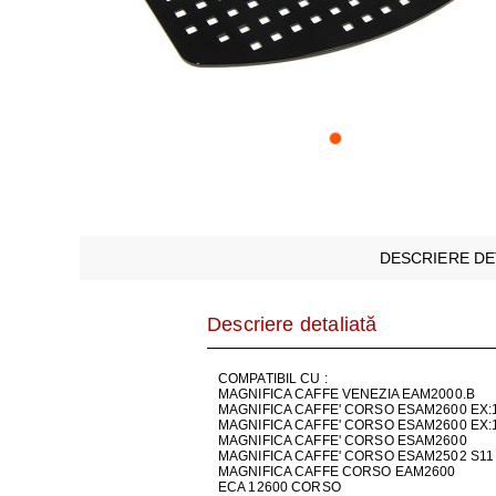
APARATE ȘI SCULE
Sisteme 
FOLII TELE
CUPTOARE 
SERVICE
Televizo
Aspirato
CASĂ ȘI GRĂDINĂ
HOTE, PLIT
SISTEME DE
Plăci și
PROMOȚII
FRITEUZE Ș
STAȚII MET
EcoPiese
MAŞINI DE 
SISTEME DE
ECOPIESE 
PURIFICATO
CURĂȚARE S
DESCRIERE DE
ROBOŢI DE 
Descriere detaliată
STAȚII ȘI M
COMPATIBIL CU :
MAGNIFICA CAFFE VENEZIA EAM2000.B
USCĂTOAR
MAGNIFICA CAFFE' CORSO ESAM2600 EX:1
MAGNIFICA CAFFE' CORSO ESAM2600 EX:
MAGNIFICA CAFFE' CORSO ESAM2600
TV, FOTO &
MAGNIFICA CAFFE' CORSO ESAM2502 S11
MAGNIFICA CAFFE CORSO EAM2600
ECA 12600 CORSO