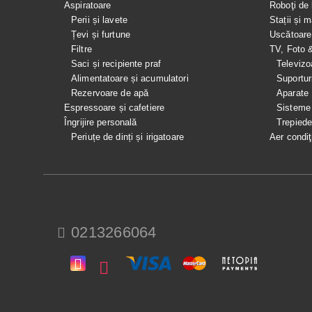
Aspiratoare
Roboţi de 
Perii și lavete
Stații și 
Țevi și furtune
Uscătoare
Filtre
TV, Foto 
Saci și recipiente praf
Televizo
Alimentatoare și acumulatori
Suportur
Rezervoare de apă
Aparate
Espressoare și cafetiere
Sisteme
Îngrijire personală
Trepied
Periuțe de dinți și irigatoare
Aer condiţ
0213266064