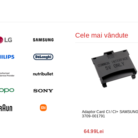
Cele mai vândute
UARE PENTRU
GARNITURA HUBLOU MASINA DE
Adaptor Card CI / CI+ SAMSUN
GARNITUR
ALAT LG
SPALAT LG
3709-001791
SPALAT L
165.00Lei
64.99Lei
140.00L