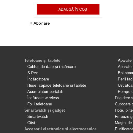
ADAUGĂ ÎN COŞ
AD
Abonare
Telefoane și tablete
Aparate 
Cabluri de date și încărcare
Aparate 
S-Pen
Epilatoa
Încărcătoare
Perii fac
Huse, capace telefoane și tablete
Uscătoar
Acumulatori portabili
Pompe de
Încărcare wireless
Frigidere 
Folii telefoane
Cuptoare 
Smartwatch și gadget
Hote, plit
Smartwatch
Friteuze ș
Căști
Maşini de 
Accesorii electronice și electrocasnice
Purificato