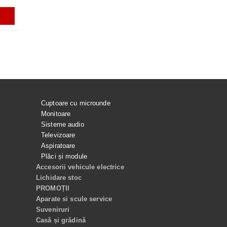
ADAUGĂ ÎN COŞ
ADAUGĂ ÎN COŞ
ADAUGĂ ÎN COŞ
ADAUGĂ ÎN C
Cuptoare cu microunde
Monitoare
Sisteme audio
Televizoare
Aspiratoare
Plăci și module
Accesorii vehicule electrice
Lichidare stoc
PROMOȚII
Aparate si scule service
Suveniruri
Casă și grădină