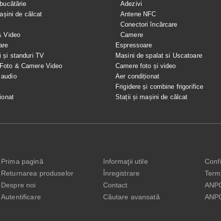
bucătărie
Adezivi
mașini de călcat
Antene NFC
Conectori încărcare
& Video
Camere
are
Espressoare
i și standuri TV
Masini de spalat si Uscatoare
 Foto & Camere Video
Camere foto și video
 audio
Aer condiționat
e
Frigidere și combine frigorifice
ionat
Stații și mașini de călcat
Prima pagină
Informaţii utile
Confi
Returnarea produselor
Înregistrare
Terme
Despre noi
Contact
ANP
Autentificare
Căutare avansată
ANP