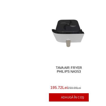
AER CONDI
LAPTOPURI,
DISPOZITIV
CAMERE SU
TAVA AIR FRYER
PHILIPS NA353
195.72Lei
259.99Lei
ADAUGĂ ÎN COŞ