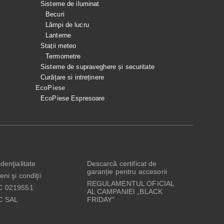
Sisteme de iluminat
Becuri
Lămpi de lucru
Lanterne
Stații meteo
Termometre
Sisteme de supraveghere și securitate
Curățare si intreținere
EcoPiese
EcoPiese Espresoare
denţialitate
Descarcă certificat de
garanție pentru accesorii
ni şi condiţii
REGULAMENTUL OFICIAL
C 0219551
AL CAMPANIEI „BLACK
C SAL
FRIDAY”