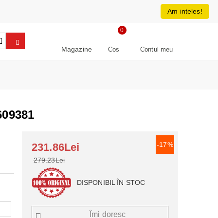
0213266064
RON
Am inteles!
0
Magazine
Cos
Contul meu
609381
-17%
231.86Lei
279.23Lei
DISPONIBIL ÎN STOC
Îmi doresc