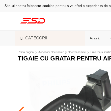
Site-ul nostru foloseste cookies pentru a va oferi o experienta de
CATEGORII
Acasă
TELEFOANE ȘI TABLETE
CABLURI DE
Prima pagină
Accesorii electronice și electrocasnice
Friteuze și mult
Telefoan
TIGAIE CU GRATAR PENTRU AIR
Espress
SMARTWATCH ȘI GADGET
S-PEN
SMARTWAT
Masini d
ACCESORII ELECTRONICE
ÎNCĂRCĂTO
CĂȘTI
ASPIRATOA
Camere f
ȘI ELECTROCASNICE
Aer cond
PIESE DE SCHIMB
HUSE, CAPA
ESPRESSOAR
Frigider
frigorific
LICHIDARE STOC
ACUMULATOR
ÎNGRIJIRE 
Stații și
Cuptoare
SUVENIRURI
ÎNCĂRCARE
FRIGIDERE 
Monitoa