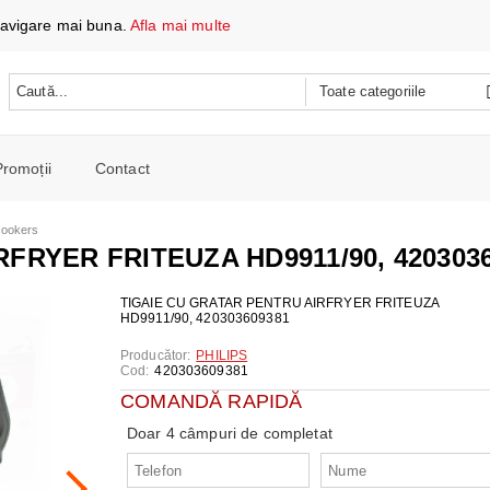
 navigare mai buna.
Afla mai multe
Promoții
Contact
 DATE ȘI ÎNCĂRCARE
icookers
e mobile
FRYER FRITEUZA HD9911/90, 420303
oare
CH
e spalat si Uscatoare
TIGAIE CU GRATAR PENTRU AIRFRYER FRITEUZA
HD9911/90, 420303609381
ARE
RE
oto și video
Producător:
PHILIPS
iționat
Cod:
420303609381
CE TELEFOANE ȘI TABLETE
E ȘI CAFETIERE
e și combine
COMANDĂ RAPIDĂ
e
I PORTABILI
PERSONALĂ
 mașini de călcat
Doar 4 câmpuri de completat
 cu microunde
 WIRELESS
SI COMBINE FRIGORIFICE
re