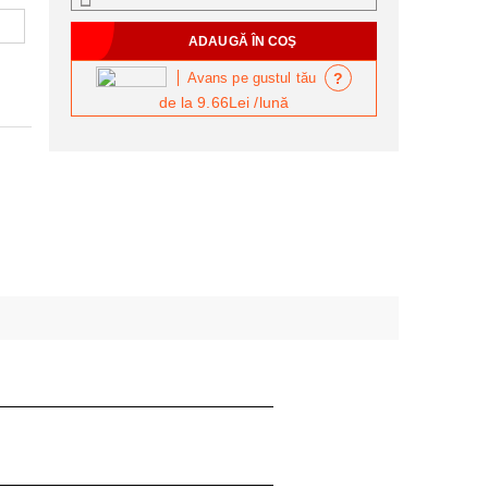
?
Avans pe gustul tău
de la
9.66Lei
/lună