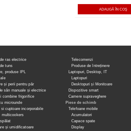
AUGĂ ÎN COŞ
ADAUGĂ ÎN COŞ
ADAUGĂ ÎN COŞ
de ras electrice
Telecomenzi
de tuns
Produse de întreținere
re, produse IPL
Laptopuri, Desktop, IT
iale
Laptopuri
e și perii pentru păr
Desktopuri și Monitoare
 sân manuale și electrice
Dispozitive smart
si combine frigorifice
Camere supraveghere
cu microunde
Piese de schimb
e si cuptoare incorporabile
Telefoane mobile
i multicookers
Acumulatori
spălat
Capace spate
are și umidificatoare
Display