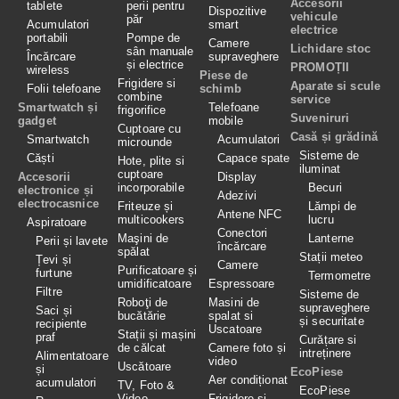
Accesorii
tablete
perii pentru
Dispozitive
vehicule
păr
Acumulatori
smart
electrice
portabili
Pompe de
Camere
Lichidare stoc
sân manuale
Încărcare
supraveghere
și electrice
PROMOȚII
wireless
Piese de
Frigidere si
Aparate si scule
Folii telefoane
schimb
combine
service
Smartwatch și
Telefoane
frigorifice
Suveniruri
gadget
mobile
Cuptoare cu
Casă și grădină
Smartwatch
Acumulatori
microunde
Sisteme de
Căști
Capace spate
Hote, plite si
iluminat
cuptoare
Accesorii
Display
incorporabile
Becuri
electronice și
Adezivi
electrocasnice
Friteuze și
Lămpi de
Antene NFC
multicookers
lucru
Aspiratoare
Conectori
Maşini de
Lanterne
Perii și lavete
încărcare
spălat
Stații meteo
Țevi și
Camere
Purificatoare și
furtune
Termometre
umidificatoare
Espressoare
Filtre
Sisteme de
Roboţi de
Masini de
supraveghere
Saci și
bucătărie
spalat si
și securitate
recipiente
Uscatoare
Stații și mașini
praf
Curățare si
de călcat
Camere foto și
intreținere
Alimentatoare
video
Uscătoare
și
EcoPiese
Aer condiționat
acumulatori
TV, Foto &
EcoPiese
Video
Frigidere și