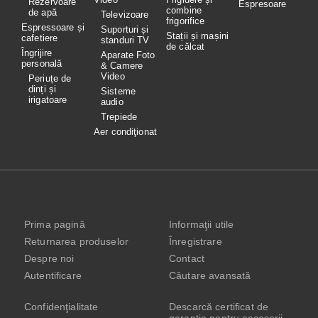
Rezervoare
Espresoare
combine
de apă
Televizoare
frigorifice
Espressoare și
Suporturi și
Stații și mașini
cafetiere
standuri TV
de călcat
Îngrijire
Aparate Foto
personală
& Camere
Video
Periuțe de
dinți și
Sisteme
irigatoare
audio
Trepiede
Aer condiţionat
Prima pagină
Informaţii utile
Returnarea produselor
Înregistrare
Despre noi
Contact
Autentificare
Căutare avansată
Confidenţialitate
Descarcă certificat de