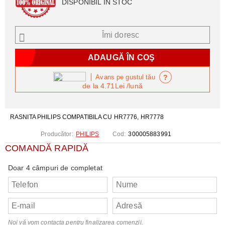
DISPONIBIL ÎN STOC
Îmi doresc
?
Avans pe gustul tău
de la
4.71Lei
/lună
RASNITA PHILIPS COMPATIBILA CU HR7776, HR7778
Producător:
PHILIPS
Cod:
300005883991
COMANDĂ RAPIDĂ
Doar 4 câmpuri de completat
Noi vă vom contacta pentru finalizarea comenzii.