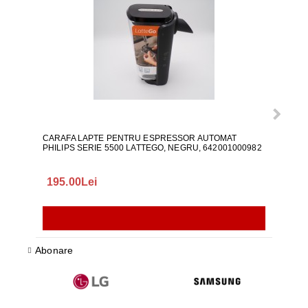
CARAFA LAPTE PENTRU ESPRESSOR AUTOMAT
ALI
PHILIPS SERIE 5500 LATTEGO, NEGRU, 642001000982
195.00Lei
418
Abonare