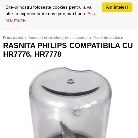
Site-ul nostru foloseste cookies pentru a va
Am inteles!
oferi o experienta de navigare mai buna.
Afla
mai multe
Prima pagină
Accesorii electronice și electrocasnice
Roboţi de bucătărie
RASNITA PHILIPS COMPATIBILA CU
HR7776, HR7778