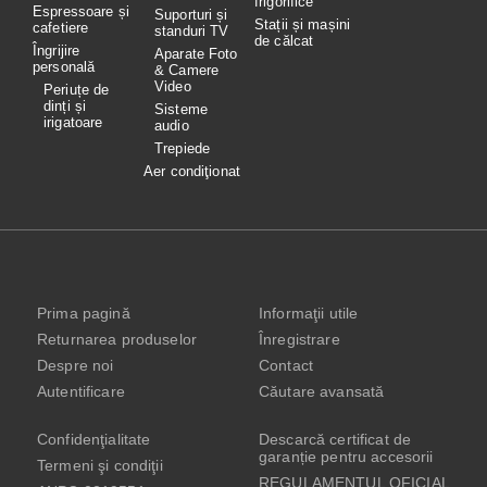
frigorifice
Espressoare și
Suporturi și
Stații și mașini
cafetiere
standuri TV
de călcat
Îngrijire
Aparate Foto
personală
& Camere
Video
Periuțe de
dinți și
Sisteme
irigatoare
audio
Trepiede
Aer condiţionat
Prima pagină
Informaţii utile
Returnarea produselor
Înregistrare
Despre noi
Contact
Autentificare
Căutare avansată
Confidenţialitate
Descarcă certificat de
garanție pentru accesorii
Termeni şi condiţii
REGULAMENTUL OFICIAL