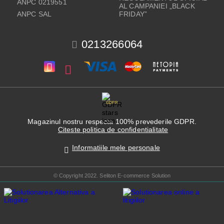
ANPC 0219551
AL CAMPANIEI „BLACK
ANPC SAL
FRIDAY”
0213266064
GDPR
Magazinul nostru respecta 100% prevederile GDPR.
Citeste politica de confidentialitate
Informatiile mele personale
© Copyright 2022. Seliton E-commerce Solution