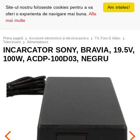
Site-ul nostru foloseste cookies pentru a va
Am inteles!
oferi o experienta de navigare mai buna.
Afla
mai multe
Prima pagină
Accesorii electronice și electrocasnice
TV, Foto & Video
Televizoare
Alimentatoare
INCARCATOR SONY, BRAVIA, 19.5V,
100W, ACDP-100D03, NEGRU