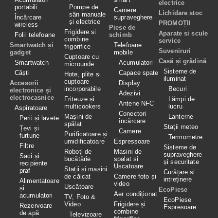
electrice
portabili
Pompe de
Camere
Lichidare stoc
sân manuale
Încărcare
supraveghere
și electrice
PROMOȚII
wireless
Piese de
Frigidere si
Aparate si scule
Folii telefoane
schimb
combine
service
Smartwatch și
Telefoane
frigorifice
Suveniruri
gadget
mobile
Cuptoare cu
Casă și grădină
Smartwatch
Acumulatori
microunde
Sisteme de
Căști
Capace spate
Hote, plite si
iluminat
cuptoare
Accesorii
Display
incorporabile
Becuri
electronice și
Adezivi
electrocasnice
Friteuze și
Lămpi de
Antene NFC
multicookers
lucru
Aspiratoare
Conectori
Maşini de
Lanterne
Perii și lavete
încărcare
spălat
Stații meteo
Țevi și
Camere
Purificatoare și
furtune
Termometre
umidificatoare
Espressoare
Filtre
Sisteme de
Roboţi de
Masini de
supraveghere
Saci și
bucătărie
spalat si
și securitate
recipiente
Uscatoare
Stații și mașini
praf
Curățare si
de călcat
Camere foto și
intreținere
Alimentatoare
video
Uscătoare
și
EcoPiese
Aer condiționat
acumulatori
TV, Foto &
EcoPiese
Video
Frigidere și
Rezervoare
Espresoare
combine
de apă
Televizoare