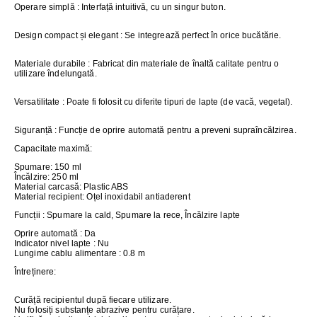
Operare simplă
: Interfață intuitivă, cu un singur buton.
Design compact și elegant
: Se integrează perfect în orice bucătărie.
Materiale durabile
: Fabricat din materiale de înaltă calitate pentru o
utilizare îndelungată.
Versatilitate
: Poate fi folosit cu diferite tipuri de lapte (de vacă, vegetal).
Siguranță
: Funcție de oprire automată pentru a preveni supraîncălzirea.
Capacitate maximă
:
Spumare: 150 ml
Încălzire: 250 ml
Material carcasă: Plastic ABS
Material recipient: Oțel inoxidabil antiaderent
Funcții
: Spumare la cald, Spumare la rece, Încălzire lapte
Oprire automată
: Da
Indicator nivel lapte
: Nu
Lungime cablu alimentare
: 0.8 m
Întreținere
:
Curăță recipientul după fiecare utilizare.
Nu folosiți substanțe abrazive pentru curățare.