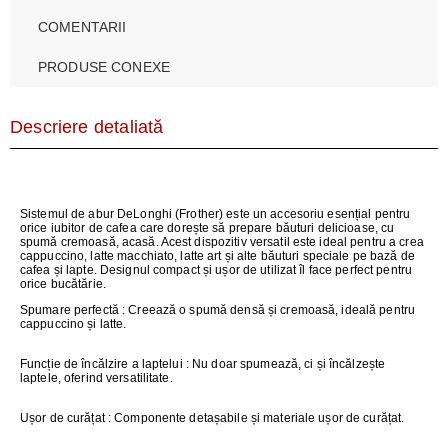
COMENTARII
PRODUSE CONEXE
Descriere detaliată
Sistemul de abur DeLonghi (Frother) este un accesoriu esențial pentru
orice iubitor de cafea care dorește să prepare băuturi delicioase, cu
spumă cremoasă, acasă. Acest dispozitiv versatil este ideal pentru a crea
cappuccino, latte macchiato, latte art și alte băuturi speciale pe bază de
cafea și lapte. Designul compact și ușor de utilizat îl face perfect pentru
orice bucătărie.
Spumare perfectă
: Creează o spumă densă și cremoasă, ideală pentru
cappuccino și latte.
Funcție de încălzire a laptelui
: Nu doar spumează, ci și încălzește
laptele, oferind versatilitate.
Ușor de curățat
: Componente detașabile și materiale ușor de curățat.