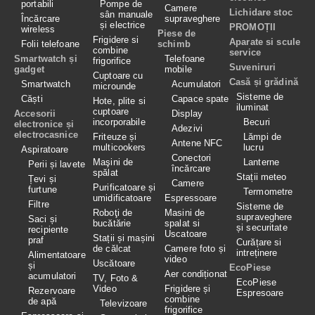
portabili
Pompe de
Camere
Lichidare stoc
sân manuale
Încărcare
supraveghere
și electrice
PROMOȚII
wireless
Piese de
Frigidere si
Aparate si scule
Folii telefoane
schimb
combine
service
Smartwatch și
Telefoane
frigorifice
Suveniruri
gadget
mobile
Cuptoare cu
Casă și grădină
Smartwatch
Acumulatori
microunde
Sisteme de
Căști
Capace spate
Hote, plite si
iluminat
cuptoare
Accesorii
Display
incorporabile
Becuri
electronice și
Adezivi
electrocasnice
Friteuze și
Lămpi de
Antene NFC
multicookers
lucru
Aspiratoare
Conectori
Maşini de
Lanterne
Perii și lavete
încărcare
spălat
Stații meteo
Țevi și
Camere
Purificatoare și
furtune
Termometre
umidificatoare
Espressoare
Filtre
Sisteme de
Roboţi de
Masini de
supraveghere
Saci și
bucătărie
spalat si
și securitate
recipiente
Uscatoare
Stații și mașini
praf
Curățare si
de călcat
Camere foto și
intreținere
Alimentatoare
video
Uscătoare
și
EcoPiese
Aer condiționat
acumulatori
TV, Foto &
EcoPiese
Video
Frigidere și
Rezervoare
Espresoare
combine
de apă
Televizoare
frigorifice