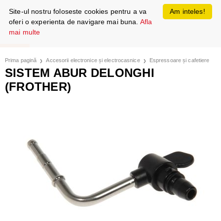
Site-ul nostru foloseste cookies pentru a va
Am inteles!
oferi o experienta de navigare mai buna.
Afla
mai multe
Prima pagină
Accesorii electronice și electrocasnice
Espressoare și cafetiere
SISTEM ABUR DELONGHI
(FROTHER)