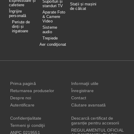
Espressoare și
Suporturi și
Stații și mașini
cafetiere
standuri TV
de călcat
Îngrijire
Aparate Foto
personală
& Camere
Video
Periuțe de
dinți și
Sisteme
irigatoare
audio
Trepiede
Aer condiţionat
Prima pagină
Informaţii utile
Returnarea produselor
Înregistrare
Despre noi
Contact
Autentificare
Căutare avansată
Confidenţialitate
Descarcă certificat de
garanție pentru accesorii
Termeni şi condiţii
REGULAMENTUL OFICIAL
ANPC 0219551