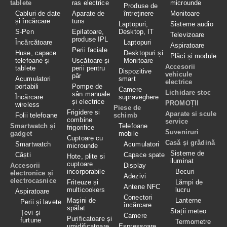
tablete
ras electrice
microunde
Produse de
Cabluri de date
Aparate de
întreținere
Monitoare
și încărcare
tuns
Laptopuri,
Sisteme audio
S-Pen
Epilatoare,
Desktop, IT
Televizoare
produse IPL
Încărcătoare
Laptopuri
Aspiratoare
Perii faciale
Huse, capace
Desktopuri și
Plăci și module
telefoane și
Uscătoare și
Monitoare
Accesorii
tablete
perii pentru
Dispozitive
vehicule
păr
Acumulatori
smart
electrice
portabili
Pompe de
Camere
Lichidare stoc
sân manuale
Încărcare
supraveghere
și electrice
PROMOȚII
wireless
Piese de
Frigidere si
Aparate si scule
Folii telefoane
schimb
combine
service
Smartwatch și
Telefoane
frigorifice
Suveniruri
gadget
mobile
Cuptoare cu
Casă și grădină
Smartwatch
Acumulatori
microunde
Sisteme de
Căști
Capace spate
Hote, plite si
iluminat
cuptoare
Accesorii
Display
incorporabile
Becuri
electronice și
Adezivi
electrocasnice
Friteuze și
Lămpi de
Antene NFC
multicookers
lucru
Aspiratoare
Conectori
Maşini de
Lanterne
Perii și lavete
încărcare
spălat
Stații meteo
Țevi și
Camere
Purificatoare și
furtune
Termometre
umidificatoare
Espressoare