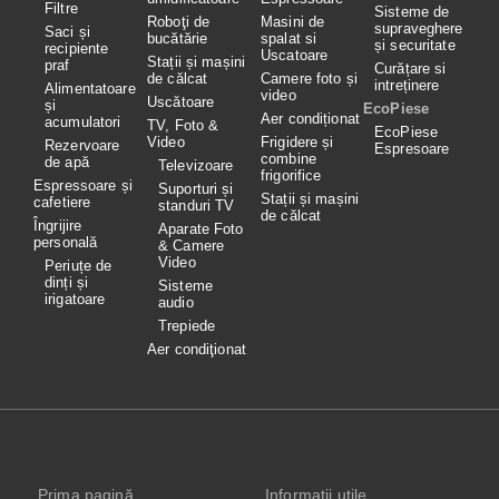
Filtre
Sisteme de
Roboţi de
Masini de
supraveghere
Saci și
bucătărie
spalat si
și securitate
recipiente
Uscatoare
Stații și mașini
praf
Curățare si
de călcat
Camere foto și
intreținere
Alimentatoare
video
Uscătoare
și
EcoPiese
Aer condiționat
acumulatori
TV, Foto &
EcoPiese
Video
Frigidere și
Rezervoare
Espresoare
combine
de apă
Televizoare
frigorifice
Espressoare și
Suporturi și
Stații și mașini
cafetiere
standuri TV
de călcat
Îngrijire
Aparate Foto
personală
& Camere
Video
Periuțe de
dinți și
Sisteme
irigatoare
audio
Trepiede
Aer condiţionat
Prima pagină
Informaţii utile