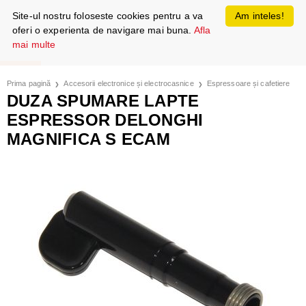
Site-ul nostru foloseste cookies pentru a va
Am inteles!
oferi o experienta de navigare mai buna.
Afla
mai multe
Prima pagină
Accesorii electronice și electrocasnice
Espressoare și cafetiere
DUZA SPUMARE LAPTE
ESPRESSOR DELONGHI
MAGNIFICA S ECAM