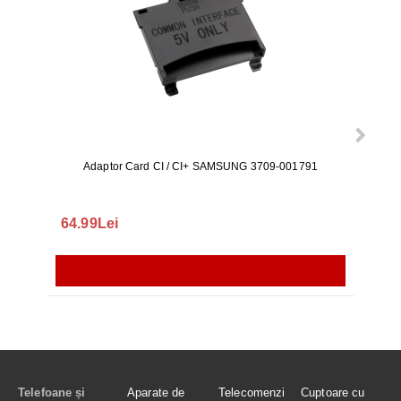
Adaptor Card CI / CI+ SAMSUNG 3709-001791
Rezerv
S9+, 
GALAX
64.99Lei
56.
Telefoane și
Aparate de
Telecomenzi
Cuptoare cu