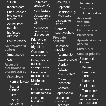
S-Pen
Epilatoare,
Desktop, IT
Televizoare
produse IPL
Încărcătoare
Laptopuri
Aspiratoare
Perii faciale
Huse, capace
Desktopuri și
Plăci și module
telefoane și
Uscătoare și
Monitoare
Accesorii
tablete
perii pentru
Dispozitive
vehicule
păr
Acumulatori
smart
electrice
portabili
Pompe de
Camere
Lichidare stoc
sân manuale
Încărcare
supraveghere
și electrice
PROMOȚII
wireless
Piese de
Frigidere si
Aparate si scule
Folii telefoane
schimb
combine
service
Smartwatch și
Telefoane
frigorifice
Suveniruri
gadget
mobile
Cuptoare cu
Casă și grădină
Smartwatch
Acumulatori
microunde
Sisteme de
Căști
Capace spate
Hote, plite si
iluminat
cuptoare
Accesorii
Display
incorporabile
Becuri
electronice și
Adezivi
electrocasnice
Friteuze și
Lămpi de
Antene NFC
multicookers
lucru
Aspiratoare
Conectori
Maşini de
Lanterne
Perii și lavete
încărcare
spălat
Stații meteo
Țevi și
Camere
Purificatoare și
furtune
Termometre
umidificatoare
Espressoare
Filtre
Sisteme de
Roboţi de
Masini de
supraveghere
Saci și
bucătărie
spalat si
și securitate
recipiente
Uscatoare