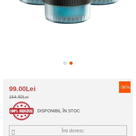
-36%
99.00Lei
154.92Lei
DISPONIBIL ÎN STOC
Îmi doresc