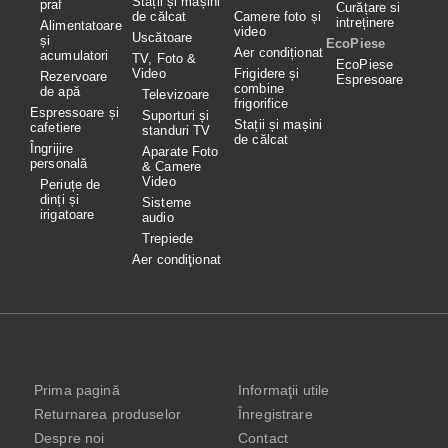
Stații și mașini
praf
Curățare si
de călcat
Camere foto și
intreținere
Alimentatoare
video
Uscătoare
și
EcoPiese
Aer condiționat
acumulatori
TV, Foto &
EcoPiese
Video
Frigidere și
Rezervoare
Espresoare
combine
de apă
Televizoare
frigorifice
Espressoare și
Suporturi și
Stații și mașini
cafetiere
standuri TV
de călcat
Îngrijire
Aparate Foto
personală
& Camere
Video
Periuțe de
dinți și
Sisteme
irigatoare
audio
Trepiede
Aer condiţionat
Prima pagină
Informaţii utile
Returnarea produselor
Înregistrare
Despre noi
Contact