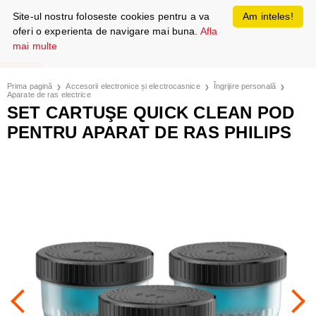
Site-ul nostru foloseste cookies pentru a va
Am inteles!
oferi o experienta de navigare mai buna.
Afla
mai multe
Prima pagină
Accesorii electronice și electrocasnice
Îngrijire personală
Aparate de ras electrice
SET CARTUŞE QUICK CLEAN POD
PENTRU APARAT DE RAS PHILIPS