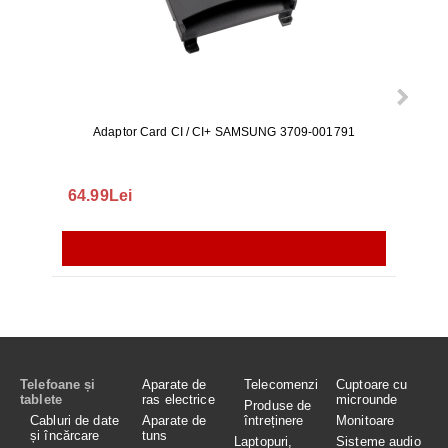
Adaptor Card CI / CI+ SAMSUNG 3709-001791
Rezerv
S9+, 
GALAX
64.99Lei
56.
Telefoane și
Aparate de
Telecomenzi
Cuptoare cu
tablete
ras electrice
microunde
Produse de
Cabluri de date
Aparate de
întreținere
Monitoare
și încărcare
tuns
Laptopuri,
Sisteme audio