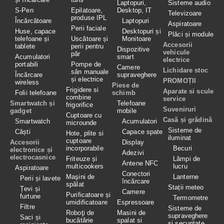
Laptopuri,
Sisteme audio
S-Pen
Epilatoare,
Desktop, IT
Televizoare
produse IPL
Încărcătoare
Laptopuri
Aspiratoare
Perii faciale
Huse, capace
Desktopuri și
Plăci și module
telefoane și
Uscătoare și
Monitoare
Accesorii
tablete
perii pentru
Dispozitive
vehicule
păr
Acumulatori
smart
electrice
portabili
Pompe de
Camere
Lichidare stoc
sân manuale
Încărcare
supraveghere
și electrice
PROMOȚII
wireless
Piese de
Frigidere si
Aparate si scule
Folii telefoane
schimb
combine
service
Smartwatch și
Telefoane
frigorifice
Suveniruri
gadget
mobile
Cuptoare cu
Casă și grădină
Smartwatch
Acumulatori
microunde
Sisteme de
Căști
Capace spate
Hote, plite si
iluminat
cuptoare
Accesorii
Display
incorporabile
Becuri
electronice și
Adezivi
electrocasnice
Friteuze și
Lămpi de
Antene NFC
multicookers
lucru
Aspiratoare
Conectori
Maşini de
Lanterne
Perii și lavete
încărcare
spălat
Stații meteo
Țevi și
Camere
Purificatoare și
furtune
Termometre
umidificatoare
Espressoare
Filtre
Sisteme de
Roboţi de
Masini de
supraveghere
Saci și
bucătărie
spalat si
și securitate