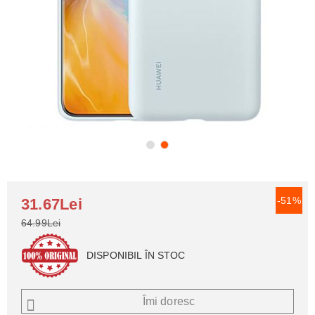
-51%
31.67Lei
64.99Lei
DISPONIBIL ÎN STOC
Îmi doresc