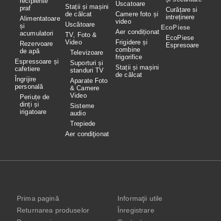
recipiente
Uscatoare
Stații și mașini
praf
Curățare si
de călcat
Camere foto și
intreținere
Alimentatoare
video
Uscătoare
și
EcoPiese
Aer condiționat
acumulatori
TV, Foto &
EcoPiese
Video
Frigidere și
Rezervoare
Espresoare
combine
de apă
Televizoare
frigorifice
Espressoare și
Suporturi și
Stații și mașini
cafetiere
standuri TV
de călcat
Îngrijire
Aparate Foto
personală
& Camere
Video
Periuțe de
dinți și
Sisteme
irigatoare
audio
Trepiede
Aer condiţionat
Prima pagină
Informaţii utile
Returnarea produselor
Înregistrare