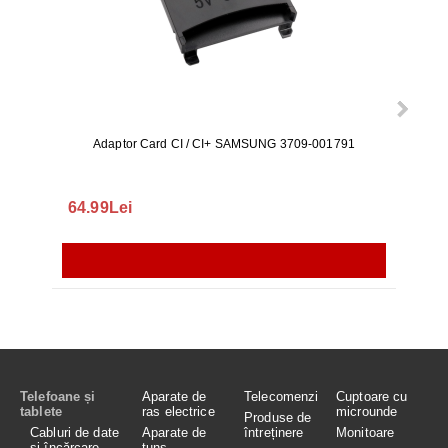
Adaptor Card CI / CI+ SAMSUNG 3709-001791
Rezerv
S9+, 
GALAX
64.99Lei
56.
Telefoane și
Aparate de
Telecomenzi
Cuptoare cu
tablete
ras electrice
microunde
Produse de
Cabluri de date
Aparate de
întreținere
Monitoare
și încărcare
tuns