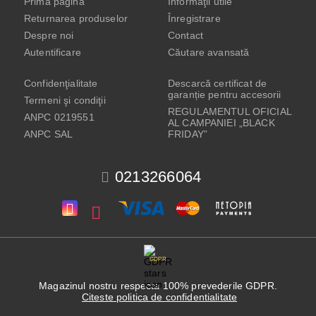
Prima pagină
Informaţii utile
Returnarea produselor
Înregistrare
Despre noi
Contact
Autentificare
Căutare avansată
Confidenţialitate
Descarcă certificat de
garanție pentru accesorii
Termeni şi condiţii
REGULAMENTUL OFICIAL
ANPC 0219551
AL CAMPANIEI „BLACK
ANPC SAL
FRIDAY”
0213266064
GDPR
Magazinul nostru respecta 100% prevederile GDPR.
Citeste politica de confidentialitate