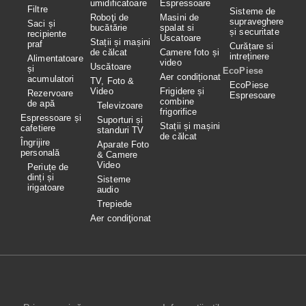
umidificatoare
Espressoare
Filtre
Sisteme de
Roboţi de
Masini de
supraveghere
Saci și
bucătărie
spalat si
și securitate
recipiente
Uscatoare
Stații și mașini
praf
Curățare si
de călcat
Camere foto și
intreținere
Alimentatoare
video
Uscătoare
și
EcoPiese
Aer condiționat
acumulatori
TV, Foto &
EcoPiese
Video
Frigidere și
Rezervoare
Espresoare
combine
de apă
Televizoare
frigorifice
Espressoare și
Suporturi și
Stații și mașini
cafetiere
standuri TV
de călcat
Îngrijire
Aparate Foto
personală
& Camere
Video
Periuțe de
dinți și
Sisteme
irigatoare
audio
Trepiede
Aer condiţionat