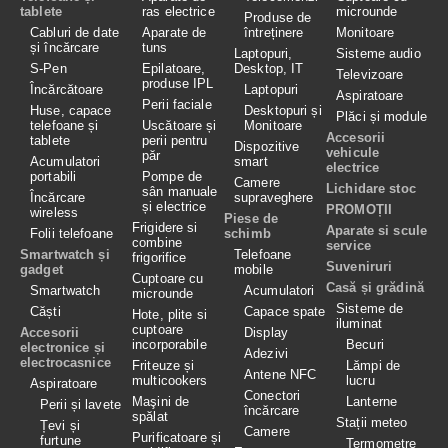
tablete
ras electrice
microunde
Produse de
Cabluri de date
Aparate de
întreținere
Monitoare
și încărcare
tuns
Laptopuri,
Sisteme audio
S-Pen
Epilatoare,
Desktop, IT
Televizoare
produse IPL
Încărcătoare
Laptopuri
Aspiratoare
Perii faciale
Huse, capace
Desktopuri și
Plăci și module
telefoane și
Uscătoare și
Monitoare
Accesorii
tablete
perii pentru
Dispozitive
vehicule
păr
Acumulatori
smart
electrice
portabili
Pompe de
Camere
Lichidare stoc
sân manuale
Încărcare
supraveghere
și electrice
PROMOȚII
wireless
Piese de
Frigidere si
Aparate si scule
Folii telefoane
schimb
combine
service
Smartwatch și
Telefoane
frigorifice
Suveniruri
gadget
mobile
Cuptoare cu
Casă și grădină
Smartwatch
Acumulatori
microunde
Sisteme de
Căști
Capace spate
Hote, plite si
iluminat
cuptoare
Accesorii
Display
incorporabile
Becuri
electronice și
Adezivi
electrocasnice
Friteuze și
Lămpi de
Antene NFC
multicookers
lucru
Aspiratoare
Conectori
Maşini de
Lanterne
Perii și lavete
încărcare
spălat
Stații meteo
Țevi și
Camere
Purificatoare și
furtune
Termometre