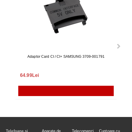
Adaptor Card CI / CI+ SAMSUNG 3709-001791
Rezerv
S9+, 
GALAX
64.99Lei
56.
Telefoane și
Aparate de
Telecomenzi
Cuptoare cu