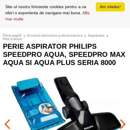
Site-ul nostru foloseste cookies pentru a va
Am inteles!
oferi o experienta de navigare mai buna.
Afla
mai multe
Prima pagină
Accesorii electronice și electrocasnice
Aspiratoare
Perii și lavete
PERIE ASPIRATOR PHILIPS
SPEEDPRO AQUA, SPEEDPRO MAX
AQUA SI AQUA PLUS SERIA 8000