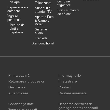
combine
de apă
Televizoare
frigorifice
Espressoare și
Suporturi și
Stații și mașini
cafetiere
standuri TV
de călcat
Îngrijire
Aparate Foto
personală
& Camere
Video
Periuțe de
dinți și
Sisteme
irigatoare
audio
Trepiede
Aer condiţionat
Prima pagină
Informaţii utile
Returnarea produselor
Înregistrare
Despre noi
Contact
Autentificare
Căutare avansată
Confidenţialitate
Descarcă certificat de
garanție pentru accesorii
Termeni şi condiţii