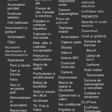
Dispozitive
vehicule
păr
Acumulatori
smart
electrice
portabili
Pompe de
Camere
Lichidare stoc
sân manuale
Încărcare
supraveghere
și electrice
PROMOȚII
wireless
Piese de
Frigidere si
Aparate si scule
Folii telefoane
schimb
combine
service
Smartwatch și
Telefoane
frigorifice
Suveniruri
gadget
mobile
Cuptoare cu
Casă și grădină
Smartwatch
Acumulatori
microunde
Sisteme de
Căști
Capace spate
Hote, plite si
iluminat
cuptoare
Accesorii
Display
incorporabile
Becuri
electronice și
Adezivi
electrocasnice
Friteuze și
Lămpi de
Antene NFC
multicookers
lucru
Aspiratoare
Conectori
Maşini de
Lanterne
Perii și lavete
încărcare
spălat
Stații meteo
Țevi și
Camere
Purificatoare și
furtune
Termometre
umidificatoare
Espressoare
Filtre
Sisteme de
Roboţi de
Masini de
supraveghere
Saci și
bucătărie
spalat si
și securitate
recipiente
Uscatoare
Stații și mașini
praf
Curățare si
de călcat
Camere foto și
intreținere
Alimentatoare
video
Uscătoare
și
EcoPiese
Aer condiționat
acumulatori
TV, Foto &
EcoPiese
Video
Frigidere și
Rezervoare
Espresoare