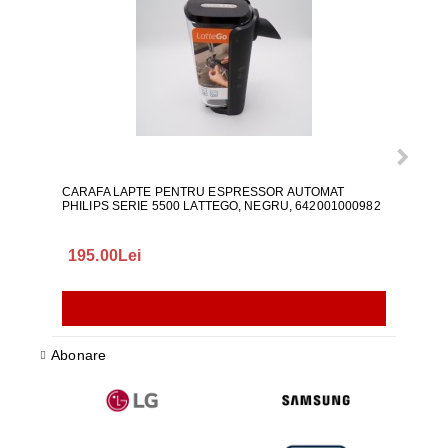
CARAFA LAPTE PENTRU ESPRESSOR AUTOMAT
ALI
PHILIPS SERIE 5500 LATTEGO, NEGRU, 642001000982
195.00Lei
418
Abonare